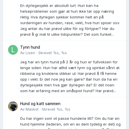
En dyrlegesjekk er absolutt lurt. Hun kan ha
helseproblemer som gjør at hun ikke tar opp næring
riktig. Hva dyrlegen sjekker kommer helt an på
vurderingen av hunden, rase, vekt, hva hun spiser osv.
Jeg antar du har prøvd ulike fõr og fõrtyper? Har du
prøvd å gi mat til ulike tidspunkter? Det som funket...
Tynn hund
Av
Lisen
·
Skrevet
%s, %s
Jeg har en tynn hund på 2 år og hun er fullvoksen for
lenge siden. Hun har alltid vært tynn og spinkel sånn at
ribbeina og knoklene stikker ut. Har prøvd å få henne
opp i vekt. Er det noe jeg kan gjøre? Bør hun da ha en
dyrlegesjekk men hva gjør dyrlegen da? Er det noen
som har erfaring med en småspist hund? Har prøvd...
Hund og katt sammen
Av
Maskot
·
Skrevet
%s, %s
Du har ingen som vil passe hundene litt? Om du har en
hund hjemme (lederen, om en av dem tydelig er det) og