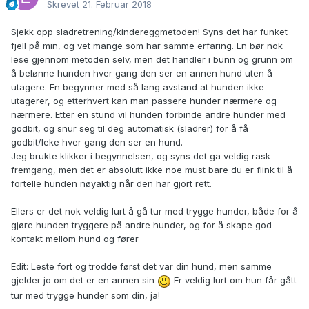
Skrevet
21. Februar 2018
Sjekk opp sladretrening/kindereggmetoden! Syns det har funket
fjell på min, og vet mange som har samme erfaring. En bør nok
lese gjennom metoden selv, men det handler i bunn og grunn om
å belønne hunden hver gang den ser en annen hund uten å
utagere. En begynner med så lang avstand at hunden ikke
utagerer, og etterhvert kan man passere hunder nærmere og
nærmere. Etter en stund vil hunden forbinde andre hunder med
godbit, og snur seg til deg automatisk (sladrer) for å få
godbit/leke hver gang den ser en hund.
Jeg brukte klikker i begynnelsen, og syns det ga veldig rask
fremgang, men det er absolutt ikke noe must bare du er flink til å
fortelle hunden nøyaktig når den har gjort rett.
Ellers er det nok veldig lurt å gå tur med trygge hunder, både for å
gjøre hunden tryggere på andre hunder, og for å skape god
kontakt mellom hund og fører
Edit: Leste fort og trodde først det var din hund, men samme
gjelder jo om det er en annen sin
Er veldig lurt om hun får gått
tur med trygge hunder som din, ja!