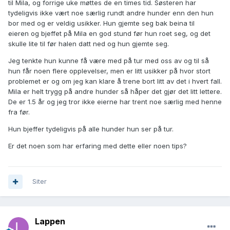
til Mila, og forrige uke møttes de en times tid. Søsteren har
tydeligvis ikke vært noe særlig rundt andre hunder enn den hun
bor med og er veldig usikker. Hun gjemte seg bak beina til
eieren og bjeffet på Mila en god stund før hun roet seg, og det
skulle lite til før halen datt ned og hun gjemte seg.
Jeg tenkte hun kunne få være med på tur med oss av og til så
hun får noen flere opplevelser, men er litt usikker på hvor stort
problemet er og om jeg kan klare å trene bort litt av det i hvert fall.
Mila er helt trygg på andre hunder så håper det gjør det litt lettere.
De er 1.5 år og jeg tror ikke eierne har trent noe særlig med henne
fra før.
Hun bjeffer tydeligvis på alle hunder hun ser på tur.
Er det noen som har erfaring med dette eller noen tips?
Siter
Lappen