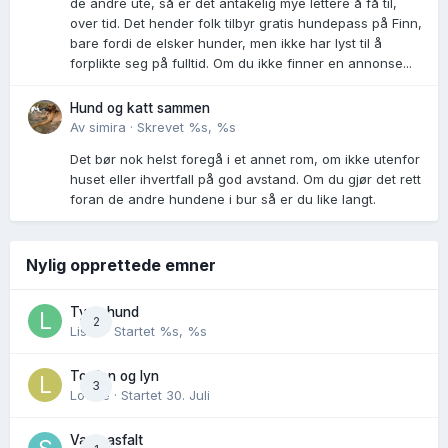
de andre ute, så er det antakelig mye lettere å få til,
over tid. Det hender folk tilbyr gratis hundepass på Finn,
bare fordi de elsker hunder, men ikke har lyst til å
forplikte seg på fulltid. Om du ikke finner en annonse...
Hund og katt sammen
Av
simira
·
Skrevet
%s, %s
Det bør nok helst foregå i et annet rom, om ikke utenfor
huset eller ihvertfall på god avstand. Om du gjør det rett
foran de andre hundene i bur så er du like langt.
Nylig opprettede emner
Tynn hund
2
Lisen
· Startet
%s, %s
Torden og lyn
3
Lovise
· Startet
30. Juli
Varm asfalt