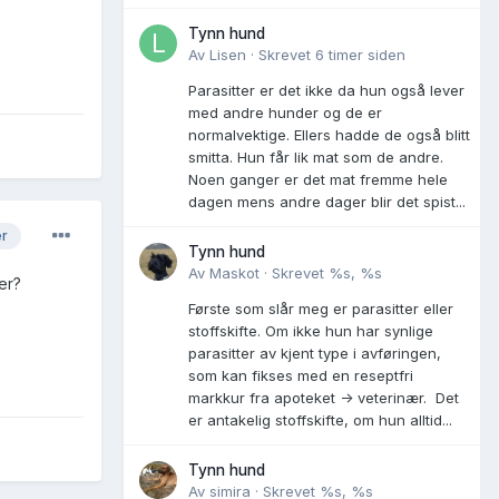
Tynn hund
Av
Lisen
·
Skrevet
6 timer siden
Parasitter er det ikke da hun også lever
med andre hunder og de er
normalvektige. Ellers hadde de også blitt
smitta. Hun får lik mat som de andre.
Noen ganger er det mat fremme hele
dagen mens andre dager blir det spist...
er
Tynn hund
Av
Maskot
·
Skrevet
%s, %s
er?
Første som slår meg er parasitter eller
stoffskifte. Om ikke hun har synlige
parasitter av kjent type i avføringen,
som kan fikses med en reseptfri
markkur fra apoteket -> veterinær. Det
er antakelig stoffskifte, om hun alltid...
Tynn hund
Av
simira
·
Skrevet
%s, %s