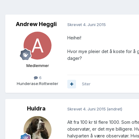
Andrew Heggli
Skrevet
4. Juni 2015
Heihei!
Hvor mye pleier det å koste for å 
dager?
Medlemmer
6
Hunderase:
Rottweiler
Siter
Huldra
Skrevet
4. Juni 2015
(endret)
Alt fra 100 kr til flere 1000. Som 
observatør, er det mye billigere. H
halvparten å være observatør. Hvis