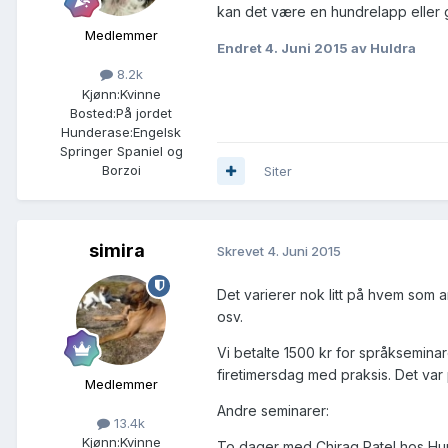
kan det være en hundrelapp eller 
Medlemmer
Endret
4. Juni 2015
av Huldra
8.2k
Kjønn:
Kvinne
Bosted:
På jordet
Hunderase:
Engelsk
Springer Spaniel og
Borzoi
Siter
simira
Skrevet
4. Juni 2015
Det varierer nok litt på hvem som ar
osv.
Vi betalte 1500 kr for språkseminar
firetimersdag med praksis. Det var
Medlemmer
Andre seminarer:
13.4k
Kjønn:
Kvinne
To dager med Chiraq Patel hos Hun