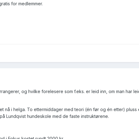
gratis for medlemmer.
rangerer, og hvilke forelesere som f.eks. er leid inn, om man har lei
et nå i helga. To ettermiddager med teori (én før og én etter) pluss
 på Lundqvist hundeskole med de faste instruktørene.
d i Fokus kostet rundt 2000 kr.