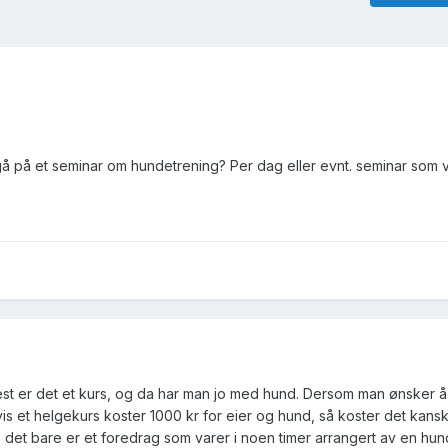
gå på et seminar om hundetrening? Per dag eller evnt. seminar som va
oftest er det et kurs, og da har man jo med hund. Dersom man ønsker
vis et helgekurs koster 1000 kr for eier og hund, så koster det kansk
 det bare er et foredrag som varer i noen timer arrangert av en hu