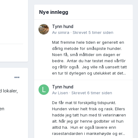
Nye innlegg
Tynn hund
Av
simira
·
Skrevet
5 timer siden
Mat fremme hele tiden er generelt en
dårlig metode for småspiste hunder.
Noen få, små måltider om dagen er
bedre. Antar du har testet med vårfôr
og råfôr også. Jeg ville nå uansett tatt
en tur til dyrlegen og utelukket at det...
Tynn hund
d lokaler,
Av
Lisen
·
Skrevet
6 timer siden
De får mat til forskjellig tidspunkt.
 en
Hunden virker helt frisk og rask. Ellers
hadde jeg tatt hun med til veterinæren
alt. Når jeg gir henne godbiter vil hun
alltid ha. Hun er også lavere enn
rasestandarden i mankehøyde og er...