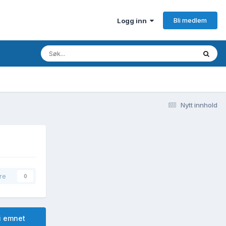
Bli medlem
Logg inn
Nytt innhold
re
0
i emnet