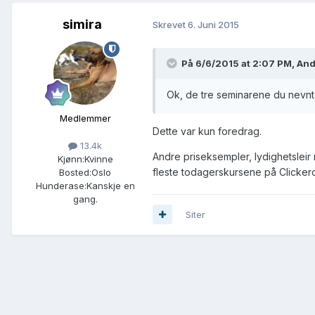
simira
Skrevet
6. Juni 2015
På 6/6/2015 at 2:07 PM, And
Ok, de tre seminarene du nevnt
Medlemmer
Dette var kun foredrag.
13.4k
Andre priseksempler, lydighetsleir
Kjønn:
Kvinne
fleste todagerskursene på Clickerc
Bosted:
Oslo
Hunderase:
Kanskje en
gang.
Siter