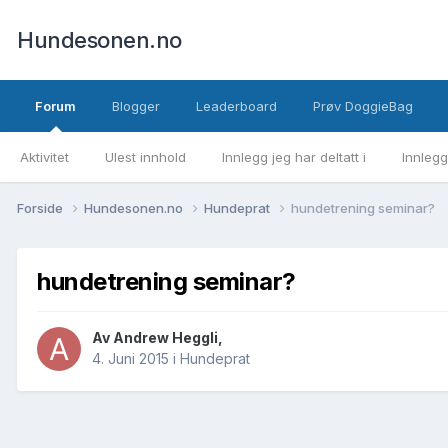
Hundesonen.no
Forum
Blogger
Leaderboard
Prøv DoggieBag
Aktivitet
Ulest innhold
Innlegg jeg har deltatt i
Innlegg
Forside
Hundesonen.no
Hundeprat
hundetrening seminar?
hundetrening seminar?
Av
Andrew Heggli
,
4. Juni 2015
i
Hundeprat