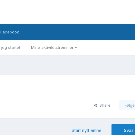
Facebook
 jeg startet
Mine aktivitetstrømmer
Share
Følge
Start nytt emne
Svar 