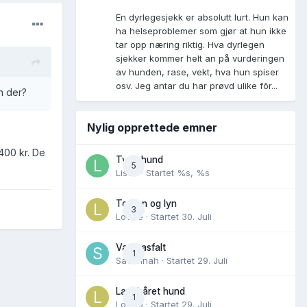
En dyrlegesjekk er absolutt lurt. Hun kan
ha helseproblemer som gjør at hun ikke
tar opp næring riktig. Hva dyrlegen
sjekker kommer helt an på vurderingen
av hunden, rase, vekt, hva hun spiser
osv. Jeg antar du har prøvd ulike fõr...
n der?
Nylig opprettede emner
400 kr. De
Tynn hund
5
Lisen
· Startet
%s, %s
Torden og lyn
3
Lovise
· Startet
30. Juli
Varm asfalt
1
Savannah
· Startet
29. Juli
Langhåret hund
1
Lovise
· Startet
29. Juli