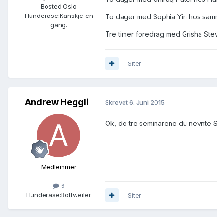
Bosted:
Oslo
Hunderase:
Kanskje en
To dager med Sophia Yin hos samm
gang.
Tre timer foredrag med Grisha Stew
Siter
Andrew Heggli
Skrevet
6. Juni 2015
Ok, de tre seminarene du nevnte S
Medlemmer
6
Hunderase:
Rottweiler
Siter