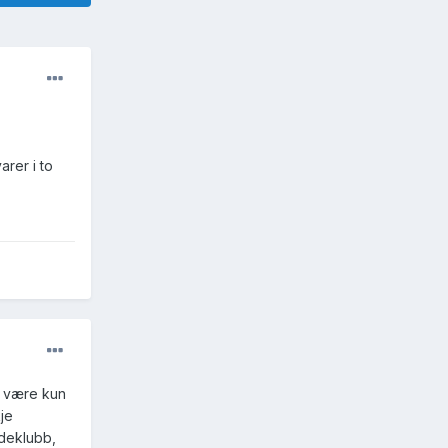
rer i to
 å være kun
je
ndeklubb,