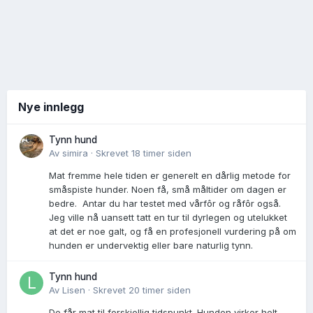
Nye innlegg
Tynn hund
Av
simira
·
Skrevet
18 timer siden
Mat fremme hele tiden er generelt en dårlig metode for
småspiste hunder. Noen få, små måltider om dagen er
bedre. Antar du har testet med vårfôr og råfôr også.
Jeg ville nå uansett tatt en tur til dyrlegen og utelukket
at det er noe galt, og få en profesjonell vurdering på om
hunden er undervektig eller bare naturlig tynn.
Tynn hund
Av
Lisen
·
Skrevet
20 timer siden
De får mat til forskjellig tidspunkt. Hunden virker helt