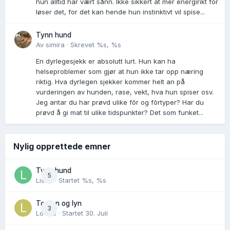
hun alltid har vært sånn. Ikke sikkert at mer energirikt for
løser det, for det kan hende hun instinktivt vil spise...
Tynn hund
Av
simira
·
Skrevet
%s, %s
En dyrlegesjekk er absolutt lurt. Hun kan ha
helseproblemer som gjør at hun ikke tar opp næring
riktig. Hva dyrlegen sjekker kommer helt an på
vurderingen av hunden, rase, vekt, hva hun spiser osv.
Jeg antar du har prøvd ulike fõr og fõrtyper? Har du
prøvd å gi mat til ulike tidspunkter? Det som funket...
Nylig opprettede emner
Tynn hund
5
Lisen
· Startet
%s, %s
Torden og lyn
3
Lovise
· Startet
30. Juli