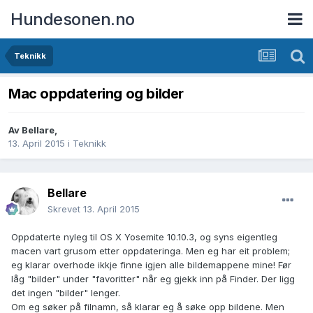
Hundesonen.no
Teknikk
Mac oppdatering og bilder
Av
Bellare
,
13. April 2015
i
Teknikk
Bellare
Skrevet
13. April 2015
Oppdaterte nyleg til OS X Yosemite 10.10.3, og syns eigentleg
macen vart grusom etter oppdateringa. Men eg har eit problem;
eg klarar overhode ikkje finne igjen alle bildemappene mine! Før
låg "bilder" under "favoritter" når eg gjekk inn på Finder. Der ligg
det ingen "bilder" lenger.
Om eg søker på filnamn, så klarar eg å søke opp bildene. Men