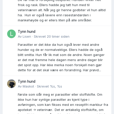
frisk og rask. Ellers hadde jeg tatt hun med til
veterinæren alt. Når jeg gir henne godbiter vil hun alltid
ha. Hun er også lavere enn rasestandarden i
mankehøyde og er ellers liten på alle områder.
Tynn hund
Av
Lisen
·
Skrevet
20 timer siden
Parasitter er det ikke da hun også lever med andre
hunder og de er normalvektige. Ellers hadde de også
blitt smitta. Hun får lik mat som de andre. Noen ganger
er det mat fremme hele dagen mens andre dager blir
det spist opp. Har ikke merka noen forskjell men gjør
dette for at det skal være en forandring. Har prøvd...
Tynn hund
Av
Maskot
·
Skrevet
%s, %s
Første som slår meg er parasitter eller stoffskifte. Om
ikke hun har synlige parasitter av kjent type i
avføringen, som kan fikses med en reseptfri markkur fra
apoteket -> veterinær. Det er antakelig stoffskifte, om