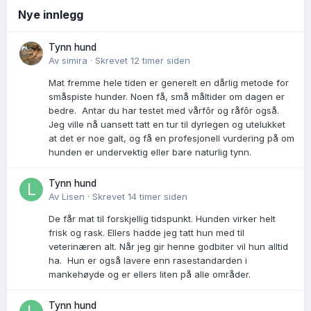
Nye innlegg
Tynn hund
Av
simira
·
Skrevet
12 timer siden
Mat fremme hele tiden er generelt en dårlig metode for
småspiste hunder. Noen få, små måltider om dagen er
bedre. Antar du har testet med vårfôr og råfôr også.
Jeg ville nå uansett tatt en tur til dyrlegen og utelukket
at det er noe galt, og få en profesjonell vurdering på om
hunden er undervektig eller bare naturlig tynn.
Tynn hund
Av
Lisen
·
Skrevet
14 timer siden
De får mat til forskjellig tidspunkt. Hunden virker helt
frisk og rask. Ellers hadde jeg tatt hun med til
veterinæren alt. Når jeg gir henne godbiter vil hun alltid
ha. Hun er også lavere enn rasestandarden i
mankehøyde og er ellers liten på alle områder.
Tynn hund