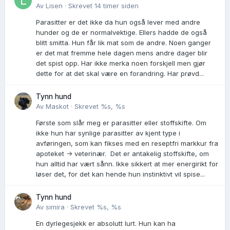
Av
Lisen
·
Skrevet
14 timer siden
Parasitter er det ikke da hun også lever med andre
hunder og de er normalvektige. Ellers hadde de også
blitt smitta. Hun får lik mat som de andre. Noen ganger
er det mat fremme hele dagen mens andre dager blir
det spist opp. Har ikke merka noen forskjell men gjør
dette for at det skal være en forandring. Har prøvd...
Tynn hund
Av
Maskot
·
Skrevet
%s, %s
Første som slår meg er parasitter eller stoffskifte. Om
ikke hun har synlige parasitter av kjent type i
avføringen, som kan fikses med en reseptfri markkur fra
apoteket -> veterinær. Det er antakelig stoffskifte, om
hun alltid har vært sånn. Ikke sikkert at mer energirikt for
løser det, for det kan hende hun instinktivt vil spise...
Tynn hund
Av
simira
·
Skrevet
%s, %s
En dyrlegesjekk er absolutt lurt. Hun kan ha