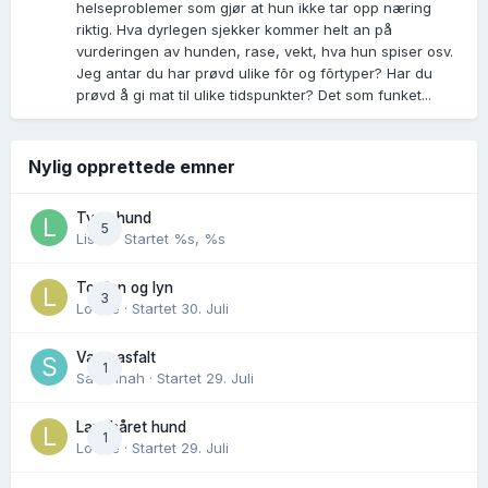
helseproblemer som gjør at hun ikke tar opp næring
riktig. Hva dyrlegen sjekker kommer helt an på
vurderingen av hunden, rase, vekt, hva hun spiser osv.
Jeg antar du har prøvd ulike fõr og fõrtyper? Har du
prøvd å gi mat til ulike tidspunkter? Det som funket...
Nylig opprettede emner
Tynn hund
5
Lisen
· Startet
%s, %s
Torden og lyn
3
Lovise
· Startet
30. Juli
Varm asfalt
1
Savannah
· Startet
29. Juli
Langhåret hund
1
Lovise
· Startet
29. Juli