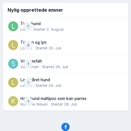
Nylig opprettede emner
Tynn hund
7
Lisen
· Startet
2. August
Torden og lyn
3
Lovise
· Startet
30. Juli
Varm asfalt
1
Savannah
· Startet
29. Juli
Langhåret hund
1
Lovise
· Startet
29. Juli
Hannhund maltipoo som kan parres
1
Karoline Nilsen
· Startet
28. Juli