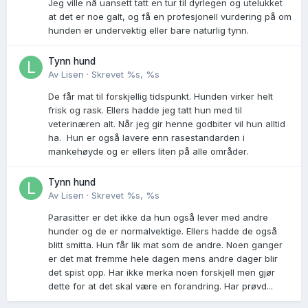
Jeg ville nå uansett tatt en tur til dyrlegen og utelukket
at det er noe galt, og få en profesjonell vurdering på om
hunden er undervektig eller bare naturlig tynn.
Tynn hund
Av
Lisen
·
Skrevet
%s, %s
De får mat til forskjellig tidspunkt. Hunden virker helt
frisk og rask. Ellers hadde jeg tatt hun med til
veterinæren alt. Når jeg gir henne godbiter vil hun alltid
ha. Hun er også lavere enn rasestandarden i
mankehøyde og er ellers liten på alle områder.
Tynn hund
Av
Lisen
·
Skrevet
%s, %s
Parasitter er det ikke da hun også lever med andre
hunder og de er normalvektige. Ellers hadde de også
blitt smitta. Hun får lik mat som de andre. Noen ganger
er det mat fremme hele dagen mens andre dager blir
det spist opp. Har ikke merka noen forskjell men gjør
dette for at det skal være en forandring. Har prøvd...