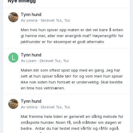
Nye innlegg
Tynn hund
Av
simira
·
Skrevet
%s, %s
Men hvis hun spiser opp maten er det vel bare å enten
gi henne mer, eller mer energirik mat? Høyenergifôr for
jakthunder er for eksempel et godt alternativ.
Tynn hund
Av
Lisen
·
Skrevet
%s, %s
Maten blir som oftest spist opp med en gang. Jeg har
sett at hun spiser både tørr for og vom men hun spiser
ikke nok siden hun fortsatt er undervektig. Skal bestille
en time hos vetrinæren.
Tynn hund
Av
simira
·
Skrevet
%s, %s
Mat fremme hele tiden er generelt en dårlig metode for
småspiste hunder. Noen få, små måltider om dagen er
bedre. Antar du har testet med vårfôr og råfôr også.