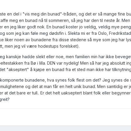
este en del i "vis meg din bunad"-tråden, og det er så mange fine b
affe meg en bunad nå til sommeren, så jeg har den til neste år. Men
ner en jeg liker godt nok. En bunad koster jo veldig, veldig mye peng
og som jeg kan føle meg dødsfin i. Slekta mi er fra Oslo, Fredriksta
e liker noen av bunadene fra disse stedene så mye som jeg har lyst t
tt, men jeg vil være hodestups forelsket).
ed jeg kanskje hadde slekt eller noe, men familien min har ikke bevege
eltestakken fra Bø i lilla. DEN var nydelig! Men så har jeg absolutt i
r det "akseptert" å kjøpe en bunad fra et sted man ikke har tilknytning 
nkomponerte bunadene, hva synes folk flest om det? Jeg synes de 
gmulighetene og det at man får en helt unik bunad. Men samtidig er jeg
r at det bare er tull.. Er det helt uakseptert blant folk eller begynner
reit?