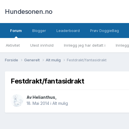
Hundesonen.no
Forum
Blogger
Leaderboard
Prøv DoggieBag
Aktivitet
Ulest innhold
Innlegg jeg har deltatt i
Innlegg
Forside
Generelt
Alt mulig
Festdrakt/fantasidrakt
Festdrakt/fantasidrakt
Av
Helianthus
,
18. Mai 2014
i
Alt mulig