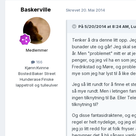
Baskerville
Skrevet
20. Mai 2014
På 5/20/2014 at 8:24 AM, Lu
Tenker å dra denne litt opp. Je
bunader ute og går! Jeg skal se
Medlemmer
år. Men "problemet" mitt er at j
penger, og jeg vil ha en som jeg
166
Fredrikstad og Møre, og proble
Kjønn:
Kvinne
mye som jeg har lyst til å like 
Bosted:
Baker Street
Hunderase:
Finske
Jeg så litt rundt for å finne et
lappetroll og tulleulver
så mye rundt. Men i letingen fant
ingen tilknytning til Bø. Eller T
tilknytning til?
Og disse fantasidraktene, og 
regel er helt nydelige, og jeg 
jeg jo litt redd for at folk fnyser
begynner det å bli såpass vanli