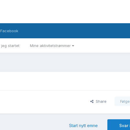
Facebook
 jeg startet
Mine aktivitetstrømmer
Share
Følge
Start nytt emne
Svar 