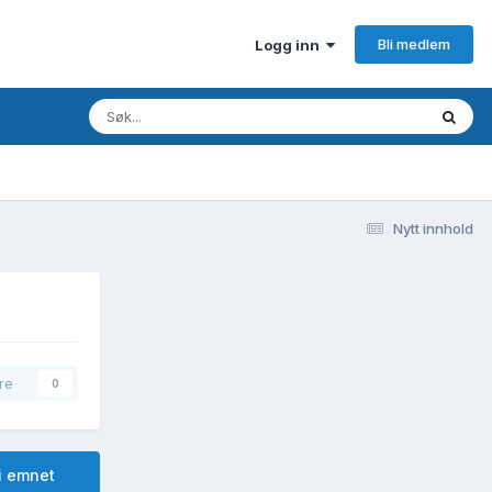
Bli medlem
Logg inn
Nytt innhold
re
0
i emnet