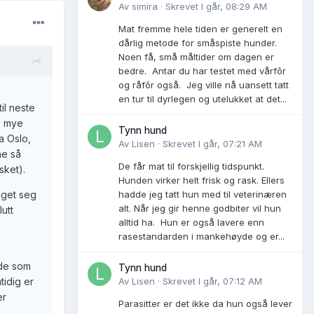
Av
simira
·
Skrevet
I går, 08:29 AM
Mat fremme hele tiden er generelt en
dårlig metode for småspiste hunder.
Noen få, små måltider om dagen er
bedre. Antar du har testet med vårfôr
og råfôr også. Jeg ville nå uansett tatt
en tur til dyrlegen og utelukket at det...
il neste
ig mye
Tynn hund
a Oslo,
Av
Lisen
·
Skrevet
I går, 07:21 AM
ne så
De får mat til forskjellig tidspunkt.
sket).
Hunden virker helt frisk og rask. Ellers
hadde jeg tatt hun med til veterinæren
veget seg
alt. Når jeg gir henne godbiter vil hun
utt
alltid ha. Hun er også lavere enn
rasestandarden i mankehøyde og er...
 de som
Tynn hund
Av
Lisen
·
Skrevet
I går, 07:12 AM
tidig er
er
Parasitter er det ikke da hun også lever