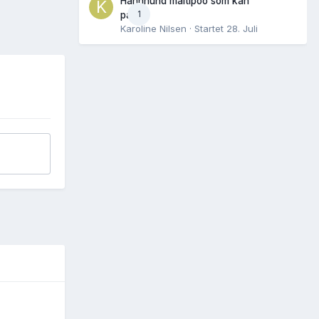
Hannhund maltipoo som kan
1
parres
Karoline Nilsen
· Startet
28. Juli