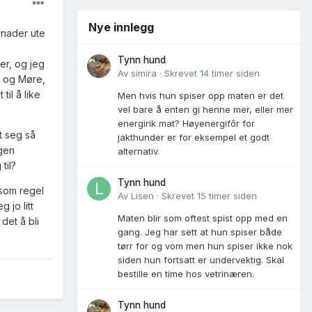
Nye innlegg
unader ute
Tynn hund
er, og jeg
Av
simira
·
Skrevet
14 timer siden
d og Møre,
il å like
Men hvis hun spiser opp maten er det
vel bare å enten gi henne mer, eller mer
energirik mat? Høyenergifôr for
t seg så
jakthunder er for eksempel et godt
ngen
alternativ.
til?
Tynn hund
som regel
Av
Lisen
·
Skrevet
15 timer siden
 jo litt
Maten blir som oftest spist opp med en
 det å bli
gang. Jeg har sett at hun spiser både
tørr for og vom men hun spiser ikke nok
siden hun fortsatt er undervektig. Skal
bestille en time hos vetrinæren.
Tynn hund