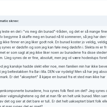
natic skrev:
g leste en del i "vis meg din bunad"-tråden, og det er så mange fine
lv begynne å skaffe meg en bunad nå til sommeren, så jeg har den t
eg ikke finner en jeg liker godt nok. En bunad koster jo veldig, veld
 synes er dødsfin og som jeg kan føle meg dødsfin i. Slekta mi er fr
met er som sagt at jeg ikke liker noen av bunadene fra disse stede
dem. (Jeg synes de er fine, absolutt, men jeg vil være hodestups forel
 sted jeg kanskje hadde slekt eller noe, men familien min har ikke be
 jeg beltestakken fra Bø i lilla. DEN var nydelig! Men så har jeg absol
elemark. Er det "akseptert" å kjøpe en bunad fra et sted man ikke har
egenkomponerte bunadene, hva synes folk flest om det? Jeg synes
elsker valgmulighetene og det at man får en helt unik bunad. Men sam
 av det og sier at det bare er tull.. Er det helt uakseptert blant folk ell
g at man synes det er greit?