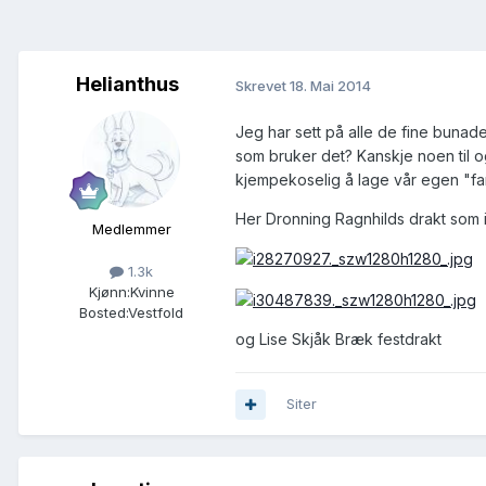
Helianthus
Skrevet
18. Mai 2014
Jeg har sett på alle de fine bunad
som bruker det? Kanskje noen til 
kjempekoselig å lage vår egen "fam
Her Dronning Ragnhilds drakt som il
Medlemmer
1.3k
Kjønn:
Kvinne
Bosted:
Vestfold
og Lise Skjåk Bræk festdrakt
Siter