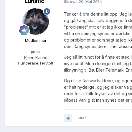
Lunatic
Skrevet
20. Mai 2014
Tenker å dra denne litt opp. Jeg l
og går! Jeg skal selv begynne å sk
"problemet" mitt er at jeg ikke fin
vil ha en som jeg synes er dødsfin 
og problemet er som sagt at jeg ikk
Medlemmer
dem. (Jeg synes de er fine, absolu
2k
Jeg så litt rundt for å finne et st
Kjønn:
Kvinne
Hunderase:
Tervtott
mye rundt. Men i letingen fant jeg b
tilknytning til Bø. Eller Telemark. E
Og disse fantasidraktene, og ege
er helt nydelige, og jeg elsker val
redd for at folk fnyser av det og sie
såpass vanlig at man synes det er g
Siter