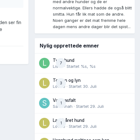
med andre hunder og de er
normalvektige. Ellers hadde de også blitt
smitta. Hun får lik mat som de andre.
Noen ganger er det mat fremme hele
den ser fin
dagen mens andre dager blir det spist...
ke
Nylig opprettede emner
Tynn hund
7
Lisen
· Startet
%s, %s
Torden og lyn
3
Lovise
· Startet
30. Juli
Varm asfalt
1
Savannah
· Startet
29. Juli
Langhåret hund
1
Lovise
· Startet
29. Juli