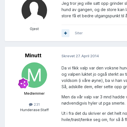
Jeg tror jeg ville satt opp grinder 
hund av gangen, og de store kan læ
store få et bedre utgangspunkt til
Gjest
Siter
Minutt
Skrevet
27. April 2014
Da vi fikk valp var den voksne hund
og valpen luktet jo også sterkt av ti
voldsom (i våre øyne), ba vi han vær
Så, adskille dem, eller sette opp gr
Medlemmer
Men da vår valp var 3 mnd hadde v
nødvendigvis hyler ut pga smerte.
231
Hunderase:
Staff
Ut i fra det du skriver er det helt n
hvile/trøst/tenke seg om, for så å fly