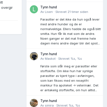
tt
Tynn hund
 overgir
Av
Lisen
·
Skrevet
21 timer siden
Parasitter er det ikke da hun også lever
med andre hunder og de er
normalvektige. Ellers hadde de også blitt
smitta. Hun får lik mat som de andre.
Noen ganger er det mat fremme hele
dagen mens andre dager blir det spist...
Tynn hund
Av
Maskot
·
Skrevet
%s, %s
Første som slår meg er parasitter eller
stoffskifte. Om ikke hun har synlige
parasitter av kjent type i avføringen,
som kan fikses med en reseptfri
markkur fra apoteket -> veterinær. Det
er antakelig stoffskifte, om hun alltid...
Tynn hund
Av
simira
·
Skrevet
%s, %s