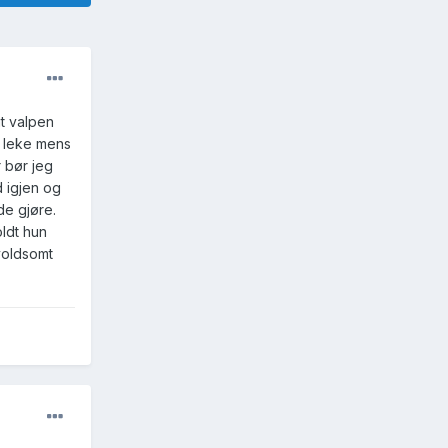
t valpen
l leke mens
 bør jeg
 igjen og
de gjøre.
ldt hun
voldsomt