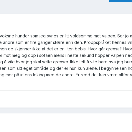
voksne hunder som jeg synes er litt voldsomme mot valpen. Ser jo a
e andre som er fire ganger større enn den. Kroppspråket hennes vi
n de skjønner ikke at det er en liten bebis. Hvor går grensa? Hvor
per mot meg og opp i sofaen mens i neste sekund hopper valpen ned
 å vite hvor jeg skal sette grenser. Ikke lett å vite bare hva jeg bur
faen som sitt eget område og der er hun kun alene. I begynnelsen ho
og mer på intens leking med de andre. Er redd det kan være altfor 