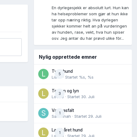
En dyrlegesjekk er absolutt lurt. Hun kan
ha helseproblemer som gjør at hun ikke
tar opp næring riktig. Hva dyrlegen
sjekker kommer helt an på vurderingen
av hunden, rase, vekt, hva hun spiser
osv. Jeg antar du har prøvd ulike fõr...
Nylig opprettede emner
Tynn hund
5
Lisen
· Startet
%s, %s
Torden og lyn
3
Lovise
· Startet
30. Juli
Varm asfalt
1
Savannah
· Startet
29. Juli
Langhåret hund
1
Lovise
· Startet
29. Juli