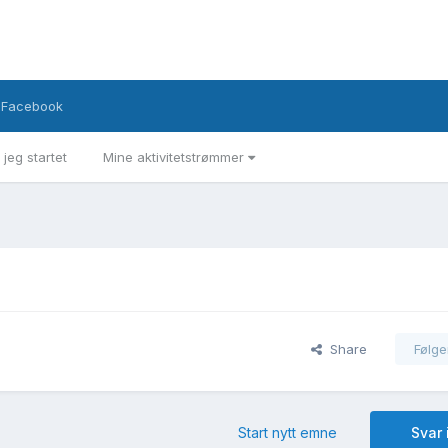
Facebook
 jeg startet
Mine aktivitetstrømmer
Share
Følge
Start nytt emne
Svar 