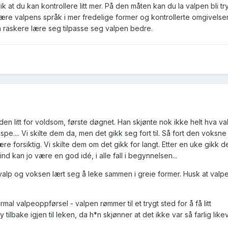
slik at du kan kontrollere litt mer. På den måten kan du la valpen bli 
re valpens språk i mer fredelige former og kontrollerte omgivelser.
 å raskere lære seg tilpasse seg valpen bedre.
en litt for voldsom, første døgnet. Han skjønte nok ikke helt hva va
spe.... Vi skilte dem da, men det gikk seg fort til. Så fort den voksne v
e forsiktig. Vi skilte dem om det gikk for langt. Etter en uke gikk det
ind kan jo være en god idé, i alle fall i begynnelsen...
alp og voksen lært seg å leke sammen i greie former. Husk at valpe
ormal valpeoppførsel - valpen rømmer til et trygt sted for å få litt
 tilbake igjen til leken, da h*n skjønner at det ikke var så farlig likeve