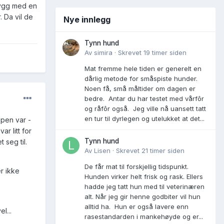
trygg med en
 Da vil de
Nye innlegg
Tynn hund
Av
simira
·
Skrevet
19 timer siden
Mat fremme hele tiden er generelt en
dårlig metode for småspiste hunder.
Noen få, små måltider om dagen er
bedre. Antar du har testet med vårfôr
og råfôr også. Jeg ville nå uansett tatt
en tur til dyrlegen og utelukket at det...
lpen var -
ar litt for
Tynn hund
 seg til.
Av
Lisen
·
Skrevet
21 timer siden
De får mat til forskjellig tidspunkt.
r ikke
Hunden virker helt frisk og rask. Ellers
hadde jeg tatt hun med til veterinæren
alt. Når jeg gir henne godbiter vil hun
alltid ha. Hun er også lavere enn
l...
rasestandarden i mankehøyde og er...