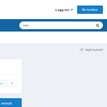
Bli medlem
Logg inn
Nytt innhold
re
0
i emnet