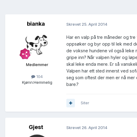
bianka
Skrevet
25. April 2014
Har en valp på tre måneder og tre 
oppsøker og byr opp til lek med d
de voksne hundene vil også leke me
gripe inn? Når valpen hyler og lø
skal leke enda mere. Er så vanskelig
Medlemmer
Valpen har ett sted innerst ved so
104
seg som oftest der men er nå mer 
Kjønn:
Hemmelig
bare.?
Siter
Gjest
Skrevet
26. April 2014