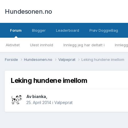
Hundesonen.no
Forum
Blogger
Leaderboard
Prøv DoggieBag
Aktivitet
Ulest innhold
Innlegg jeg har deltatt i
Innlegg
Forside
Hundesonen.no
Valpeprat
Leking hundene imellom
Leking hundene imellom
Av
bianka
,
25. April 2014
i
Valpeprat