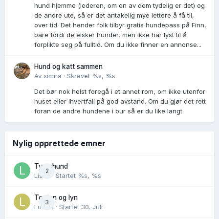
hund hjemme (lederen, om en av dem tydelig er det) og
de andre ute, så er det antakelig mye lettere å få til,
over tid. Det hender folk tilbyr gratis hundepass på Finn,
bare fordi de elsker hunder, men ikke har lyst til å
forplikte seg på fulltid. Om du ikke finner en annonse...
Hund og katt sammen
Av
simira
·
Skrevet
%s, %s
Det bør nok helst foregå i et annet rom, om ikke utenfor
huset eller ihvertfall på god avstand. Om du gjør det rett
foran de andre hundene i bur så er du like langt.
Nylig opprettede emner
Tynn hund
2
Lisen
· Startet
%s, %s
Torden og lyn
3
Lovise
· Startet
30. Juli