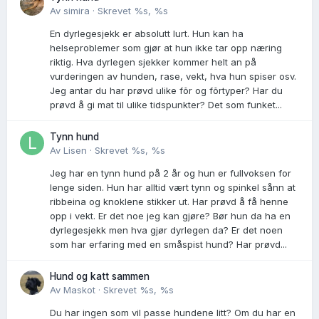
Av
simira
·
Skrevet
%s, %s
En dyrlegesjekk er absolutt lurt. Hun kan ha
helseproblemer som gjør at hun ikke tar opp næring
riktig. Hva dyrlegen sjekker kommer helt an på
vurderingen av hunden, rase, vekt, hva hun spiser osv.
Jeg antar du har prøvd ulike fõr og fõrtyper? Har du
prøvd å gi mat til ulike tidspunkter? Det som funket...
Tynn hund
Av
Lisen
·
Skrevet
%s, %s
Jeg har en tynn hund på 2 år og hun er fullvoksen for
lenge siden. Hun har alltid vært tynn og spinkel sånn at
ribbeina og knoklene stikker ut. Har prøvd å få henne
opp i vekt. Er det noe jeg kan gjøre? Bør hun da ha en
dyrlegesjekk men hva gjør dyrlegen da? Er det noen
som har erfaring med en småspist hund? Har prøvd...
Hund og katt sammen
Av
Maskot
·
Skrevet
%s, %s
Du har ingen som vil passe hundene litt? Om du har en