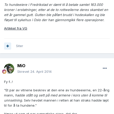
To hundeeiere i Fredrikstad er dømt til å betale samlet 163.000
kroner i erstatninger, etter at de to rottweilerne deres skambet en
ett år gammel gutt. Gutten ble påført brudd i hodeskallen og ble
fløyet til sykehus i Oslo der han gjennomgikk flere operasjoner.
Artikkel fra VG
Siter
MiO
Skrevet
24. April 2014
Fy f...!
"Et par av vitnene beskrev at den ene av hundeeierne, en 22-årig
mann,
hadde stått og sett på med armene i kors uten å komme til
unnsetning.
Selv hevdet mannen i retten at han straks hadde løpt
til for å ta hundene."
Høres ut som et par sympatiske eiere, det der...