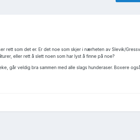
r rett som det er. Er det noe som skjer i nærheten av Slevik/Gress
rer, eller rett å slett noen som har lyst å finne på noe?
 leke, går veldig bra sammen med alle slags hunderaser. Boxere og