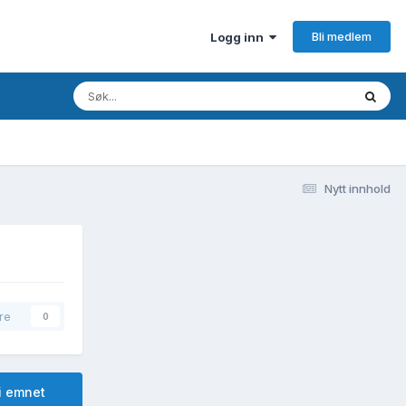
Bli medlem
Logg inn
Nytt innhold
re
0
i emnet