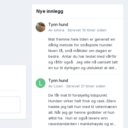
Nye innlegg
Tynn hund
Av
simira
·
Skrevet
19 timer siden
Mat fremme hele tiden er generelt en
dårlig metode for småspiste hunder.
Noen få, små måltider om dagen er
bedre. Antar du har testet med vårfôr
og råfôr også. Jeg ville nå uansett tatt
en tur til dyrlegen og utelukket at det...
Tynn hund
Av
Lisen
·
Skrevet
21 timer siden
De får mat til forskjellig tidspunkt.
Hunden virker helt frisk og rask. Ellers
hadde jeg tatt hun med til veterinæren
alt. Når jeg gir henne godbiter vil hun
alltid ha. Hun er også lavere enn
rasestandarden i mankehøyde og er...