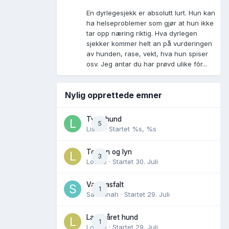
En dyrlegesjekk er absolutt lurt. Hun kan
ha helseproblemer som gjør at hun ikke
tar opp næring riktig. Hva dyrlegen
sjekker kommer helt an på vurderingen
av hunden, rase, vekt, hva hun spiser
osv. Jeg antar du har prøvd ulike fõr...
Nylig opprettede emner
Tynn hund
5
Lisen
· Startet
%s, %s
Torden og lyn
3
Lovise
· Startet
30. Juli
Varm asfalt
1
Savannah
· Startet
29. Juli
Langhåret hund
1
Lovise
· Startet
29. Juli