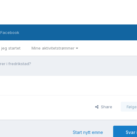
Facebook
 jeg startet
Mine aktivitetstrømmer
er i fredrikstad?
Share
Følge
Start nytt emne
Svar 