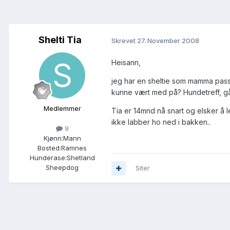
Shelti Tia
Skrevet
27. November 2008
Heisann,
jeg har en sheltie som mamma passe
kunne vært med på? Hundetreff, gåtu
Medlemmer
Tia er 14mnd nå snart og elsker å
ikke labber ho ned i bakken..
9
Kjønn:
Mann
Bosted:
Ramnes
Hunderase:
Shetland
Sheepdog
Siter