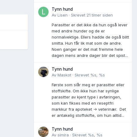
Tynn hund
Av
Lisen
·
Skrevet
21 timer siden
Parasitter er det ikke da hun også lever
med andre hunder og de er
normalvektige. Ellers hadde de også blitt
smitta. Hun får lik mat som de andre.
Noen ganger er det mat fremme hele
dagen mens andre dager blir det spist...
Tynn hund
Av
Maskot
·
Skrevet
%s, %s
Første som slår meg er parasitter eller
stoffskifte. Om ikke hun har synlige
parasitter av kjent type i avføringen,
som kan fikses med en reseptfri
markkur fra apoteket -> veterinær. Det
er antakelig stoffskifte, om hun alltid...
Tynn hund
Av
simira
·
Skrevet
%s, %s