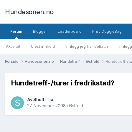
Hundesonen.no
Forum
Blogger
Leaderboard
Prøv DoggieBag
Aktivitet
Ulest innhold
Innlegg jeg har deltatt i
Innlegg
Forside
Hundesonen.no
Hundetreff
Østfold
Hundetreff-/tur
Hundetreff-/turer i fredrikstad?
Av
Shelti Tia
,
27. November 2008
i
Østfold