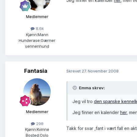
Jeg finner en kalender
her
, men ve
Medlemmer
8.6k
Kjønn:
Mann
Hunderase:
Gærner
sennenhund
Fantasia
Skrevet
27. November 2008
Emma skrev:
Jeg vil tro
den spanske kennel
Medlemmer
Jeg finner en kalender
her
, men
298
Takk for svar ,fant i vært fall en ak
Kjønn:
Kvinne
Bosted:
Oslo