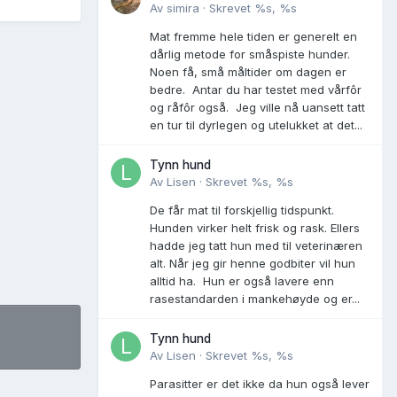
Av
simira
·
Skrevet
%s, %s
Mat fremme hele tiden er generelt en
dårlig metode for småspiste hunder.
Noen få, små måltider om dagen er
bedre. Antar du har testet med vårfôr
og råfôr også. Jeg ville nå uansett tatt
en tur til dyrlegen og utelukket at det...
Tynn hund
Av
Lisen
·
Skrevet
%s, %s
De får mat til forskjellig tidspunkt.
Hunden virker helt frisk og rask. Ellers
hadde jeg tatt hun med til veterinæren
alt. Når jeg gir henne godbiter vil hun
alltid ha. Hun er også lavere enn
rasestandarden i mankehøyde og er...
Tynn hund
Av
Lisen
·
Skrevet
%s, %s
Parasitter er det ikke da hun også lever