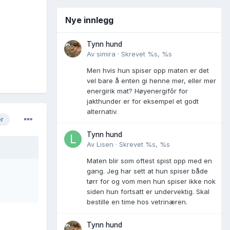
Nye innlegg
Tynn hund
Av
simira
·
Skrevet
%s, %s
Men hvis hun spiser opp maten er det
vel bare å enten gi henne mer, eller mer
energirik mat? Høyenergifôr for
jakthunder er for eksempel et godt
alternativ.
er
Tynn hund
Av
Lisen
·
Skrevet
%s, %s
Maten blir som oftest spist opp med en
gang. Jeg har sett at hun spiser både
tørr for og vom men hun spiser ikke nok
siden hun fortsatt er undervektig. Skal
bestille en time hos vetrinæren.
Tynn hund