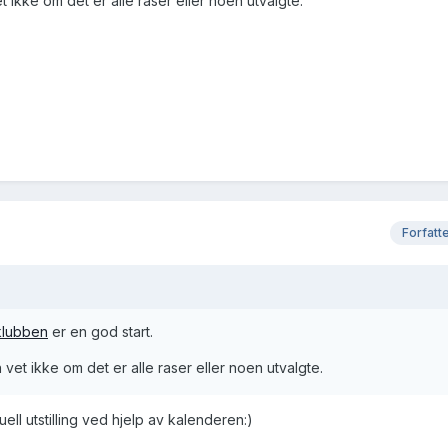
t ikke om det er alle raser eller noen utvalgte.
Forfatt
klubben
er en god start.
 vet ikke om det er alle raser eller noen utvalgte.
tuell utstilling ved hjelp av kalenderen:)