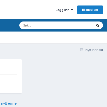
Bli medlem
Logg inn
Nytt innhold
t nytt emne