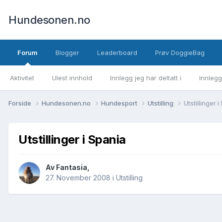
Hundesonen.no
Forum
Blogger
Leaderboard
Prøv DoggieBag
Aktivitet
Ulest innhold
Innlegg jeg har deltatt i
Innlegg
Forside
Hundesonen.no
Hundesport
Utstilling
Utstillinger 
Utstillinger i Spania
Av
Fantasia
,
27. November 2008
i
Utstilling