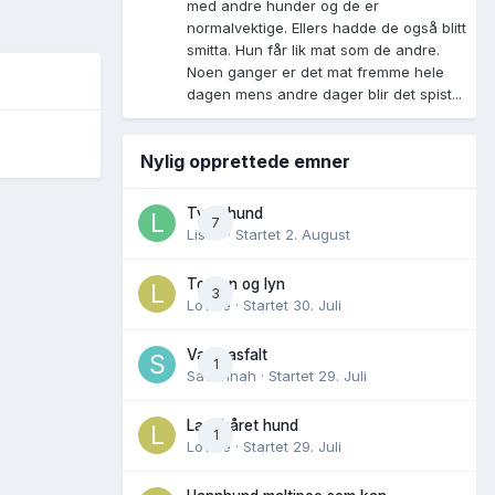
med andre hunder og de er
normalvektige. Ellers hadde de også blitt
smitta. Hun får lik mat som de andre.
Noen ganger er det mat fremme hele
dagen mens andre dager blir det spist...
Nylig opprettede emner
Tynn hund
7
Lisen
· Startet
2. August
Torden og lyn
3
Lovise
· Startet
30. Juli
Varm asfalt
1
Savannah
· Startet
29. Juli
Langhåret hund
1
Lovise
· Startet
29. Juli