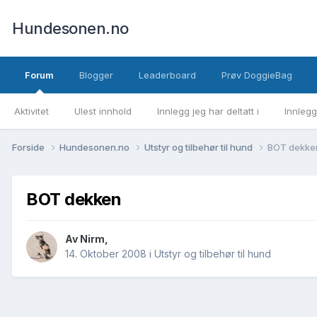
Hundesonen.no
Forum
Blogger
Leaderboard
Prøv DoggieBag
Aktivitet
Ulest innhold
Innlegg jeg har deltatt i
Innlegg
Forside
Hundesonen.no
Utstyr og tilbehør til hund
BOT dekke
BOT dekken
Av
Nirm
,
14. Oktober 2008
i
Utstyr og tilbehør til hund