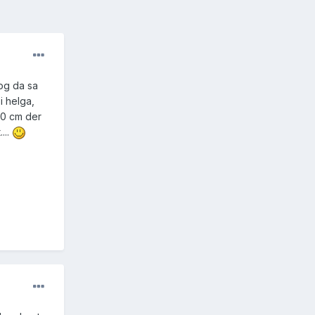
og da sa
i helga,
70 cm der
...