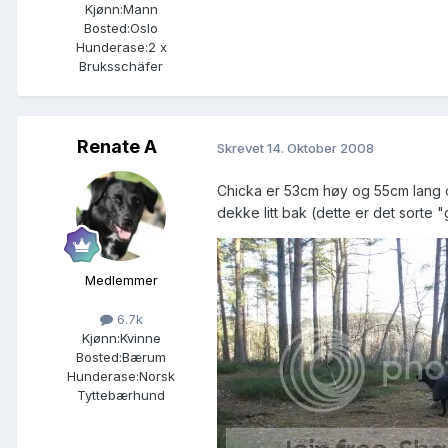
Kjønn:
Mann
Bosted:
Oslo
Hunderase:
2 x
Bruksschäfer
Renate A
Skrevet
14. Oktober 2008
Chicka er 53cm høy og 55cm lang og 
dekke litt bak (dette er det sorte
Medlemmer
6.7k
Kjønn:
Kvinne
Bosted:
Bærum
Hunderase:
Norsk
Tyttebærhund