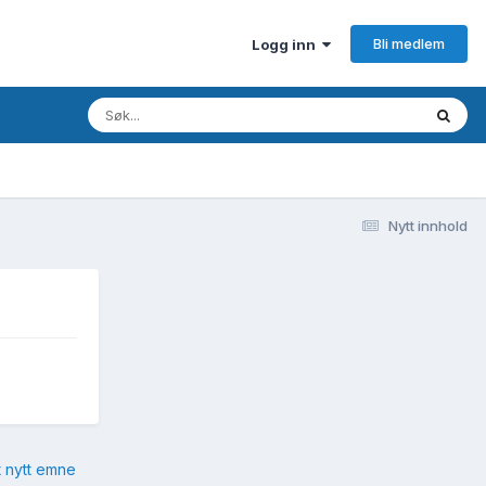
Bli medlem
Logg inn
Nytt innhold
t nytt emne