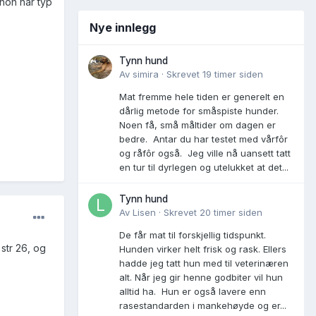
 hon har typ
Nye innlegg
Tynn hund
Av
simira
·
Skrevet
19 timer siden
Mat fremme hele tiden er generelt en
dårlig metode for småspiste hunder.
Noen få, små måltider om dagen er
bedre. Antar du har testet med vårfôr
og råfôr også. Jeg ville nå uansett tatt
en tur til dyrlegen og utelukket at det...
Tynn hund
Av
Lisen
·
Skrevet
20 timer siden
De får mat til forskjellig tidspunkt.
 str 26, og
Hunden virker helt frisk og rask. Ellers
hadde jeg tatt hun med til veterinæren
alt. Når jeg gir henne godbiter vil hun
alltid ha. Hun er også lavere enn
rasestandarden i mankehøyde og er...