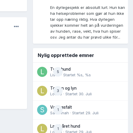
En dyrlegesjekk er absolutt lurt. Hun kan
ha helseproblemer som gjør at hun ikke
tar opp næring riktig. Hva dyrlegen
sjekker kommer helt an på vurderingen
av hunden, rase, vekt, hva hun spiser
osv. Jeg antar du har prøvd ulike fõr...
Nylig opprettede emner
Tynn hund
5
Lisen
· Startet
%s, %s
Torden og lyn
3
Lovise
· Startet
30. Juli
Varm asfalt
1
Savannah
· Startet
29. Juli
Langhåret hund
1
Lovise
· Startet
29. Juli