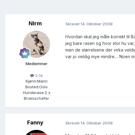
Nirm
Skrevet
14. Oktober 2008
Hvordan skal jeg måle korrekt til
jeg bare rasen og hvor stor hu var,
men de størrelsene der virka veldig
var jo veldig mye mindre.... Noen me
Medlemmer
5.5k
Kjønn:
Mann
Bosted:
Oslo
Hunderase:
2 x
Bruksschäfer
Fanny
Skrevet
14. Oktober 2008