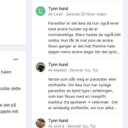
Tynn hund
Av
Lisen
·
Skrevet
20 timer siden
Parasitter er det ikke da hun også lever
med andre hunder og de er
normalvektige. Ellers hadde de også blitt
smitta. Hun får lik mat som de andre.
Noen ganger er det mat fremme hele
dagen mens andre dager blir det spist...
Tynn hund
Av
Maskot
·
Skrevet
%s, %s
r halen
Første som slår meg er parasitter eller
stoffskifte. Om ikke hun har synlige
rodde dette
parasitter av kjent type i avføringen,
som kan fikses med en reseptfri
markkur fra apoteket -> veterinær. Det
ve det på
er antakelig stoffskifte, om hun alltid...
kjøpte mitt
Tynn hund
Av
simira
·
Skrevet
%s, %s