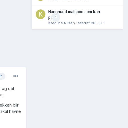
Hannhund maltipoo som kan
1
parres
Karoline Nilsen
· Startet
28. Juli
er
d og det
...
ekken blir
t skal havne