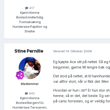
417
Kjønn:
Kvinne
Bosted:
midlertidig
Tromsøværing
Hunderase:
Papillon og
Sheltie
Stine Pernille
Skrevet
14. Oktober 2008
Eg kjøpte Ace sitt på nettet. Så eg
begynner, gjerne litt lengre bak og
Det stod på nettet, at til hannhun
var altfor stort, når vi fikk det. Me
Medlemmer
Hvordan er hun i str? Er hun stor s
945
henne, så er det, det beste. Eg ser 
Kjønn:
Kvinne
på canis forresten, og er veldig fo
Bosted:
Bergen/Os
Hunderase:
Tervueren,