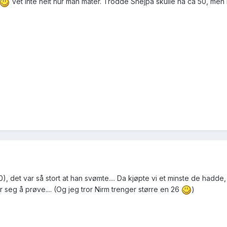
Vet inte helt hur man mäter. Trodde Shejpa skulle ha ca 50, men
0), det var så stort at han svømte.... Da kjøpte vi et minste de hadde,
nner seg å prøve.... (Og jeg tror Nirm trenger større en 26
)