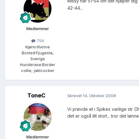
Missy har 51-54 om det hjälper dig
42-44...
Medlemmer
756
Kjønn:
Kvinne
Bosted:
Fjugesta,
Sverige
Hunderase:
Border
collie, jaktcocker
ToneC
Skrevet
14. Oktober 2008
Vi prøvde et i Spikes vanlige str (3
det er også litt stort... tror det lø
Medlemmer