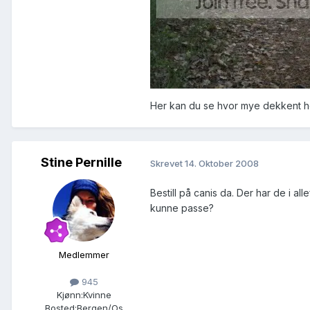
Her kan du se hvor mye dekkent 
Stine Pernille
Skrevet
14. Oktober 2008
Bestill på canis da. Der har de i a
kunne passe?
Medlemmer
945
Kjønn:
Kvinne
Bosted:
Bergen/Os