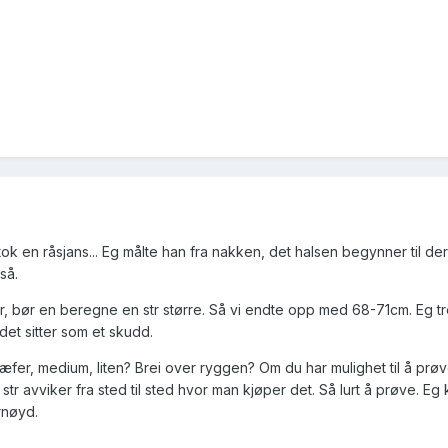
 tok en råsjans... Eg målte han fra nakken, det halsen begynner til de
så.
der, bør en beregne en str større. Så vi endte opp med 68-71cm. Eg t
n det sitter som et skudd.
hæfer, medium, liten? Brei over ryggen? Om du har mulighet til å prø
str avviker fra sted til sted hvor man kjøper det. Så lurt å prøve. Eg 
rnøyd.