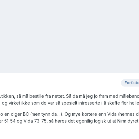
Forfatt
utikken, så må bestille fra nettet. Så da må jeg jo fram med måleban
 og virket ikke som de var så spesielt intresserte i å skaffe fler heller
 jo en diger BC (men tynn da....). Og mye kortere enn Vida (hennes d
ker 51-54 og Vida 73-75, så høres det egentlig logisk ut at Nirm dyre