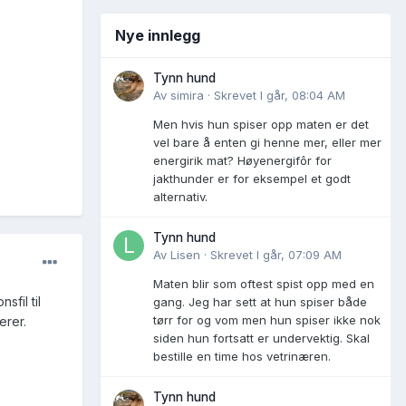
Nye innlegg
Tynn hund
Av
simira
·
Skrevet
I går, 08:04 AM
Men hvis hun spiser opp maten er det
vel bare å enten gi henne mer, eller mer
energirik mat? Høyenergifôr for
jakthunder er for eksempel et godt
alternativ.
Tynn hund
Av
Lisen
·
Skrevet
I går, 07:09 AM
Maten blir som oftest spist opp med en
sfil til
gang. Jeg har sett at hun spiser både
tørr for og vom men hun spiser ikke nok
erer.
siden hun fortsatt er undervektig. Skal
bestille en time hos vetrinæren.
Tynn hund