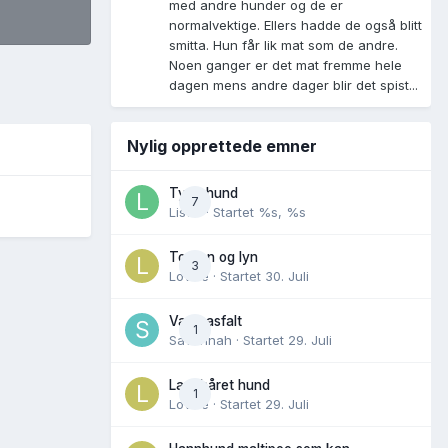
med andre hunder og de er
normalvektige. Ellers hadde de også blitt
smitta. Hun får lik mat som de andre.
Noen ganger er det mat fremme hele
dagen mens andre dager blir det spist...
Nylig opprettede emner
Tynn hund
7
Lisen
· Startet
%s, %s
Torden og lyn
3
Lovise
· Startet
30. Juli
Varm asfalt
1
Savannah
· Startet
29. Juli
Langhåret hund
1
Lovise
· Startet
29. Juli