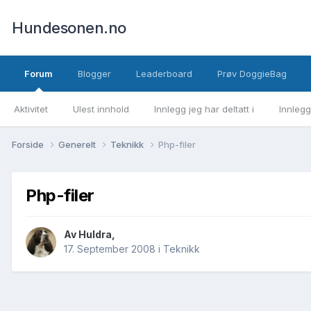
Hundesonen.no
Forum
Blogger
Leaderboard
Prøv DoggieBag
Aktivitet
Ulest innhold
Innlegg jeg har deltatt i
Innlegg
Forside
Generelt
Teknikk
Php-filer
Php-filer
Av
Huldra
,
17. September 2008
i
Teknikk