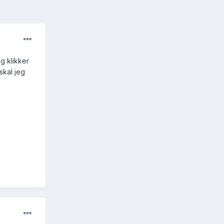
eg klikker
skal jeg