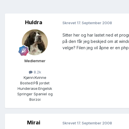
Huldra
Skrevet
17. September 2008
Sitter her og har lastet ned et prog
på den får jeg beskjed om at windo
velge? Filen jeg vil åpne er en php-
Medlemmer
8.2k
Kjønn:
Kvinne
Bosted:
På jordet
Hunderase:
Engelsk
Springer Spaniel og
Borzoi
Mirai
Skrevet
17. September 2008