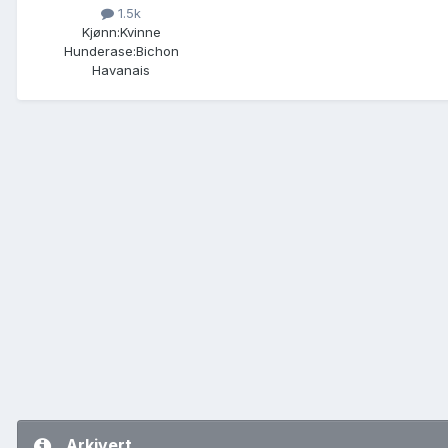
1.5k
Kjønn:
Kvinne
Hunderase:
Bichon
Havanais
Arkivert