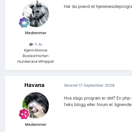
Har du prøvd et hjemmesideprogram
Medlemmer
11.4k
Kjønn:
Kvinne
Bosted:
Horten
Hunderase:
Whippet
Havana
Skrevet
17. September 2008
Hva slags program er det? En php-fil
f.eks blogg eller forum el. lignend
Medlemmer