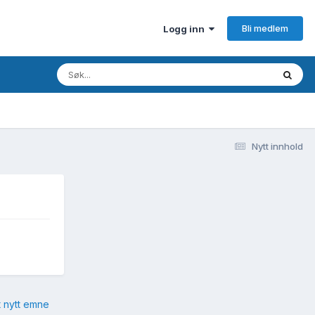
Bli medlem
Logg inn
Nytt innhold
t nytt emne