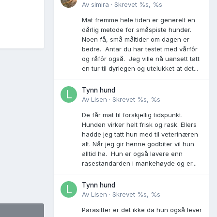
Av
simira
·
Skrevet
%s, %s
Mat fremme hele tiden er generelt en
dårlig metode for småspiste hunder.
Noen få, små måltider om dagen er
bedre. Antar du har testet med vårfôr
og råfôr også. Jeg ville nå uansett tatt
en tur til dyrlegen og utelukket at det...
Tynn hund
Av
Lisen
·
Skrevet
%s, %s
De får mat til forskjellig tidspunkt.
Hunden virker helt frisk og rask. Ellers
hadde jeg tatt hun med til veterinæren
alt. Når jeg gir henne godbiter vil hun
alltid ha. Hun er også lavere enn
rasestandarden i mankehøyde og er...
Tynn hund
Av
Lisen
·
Skrevet
%s, %s
Parasitter er det ikke da hun også lever