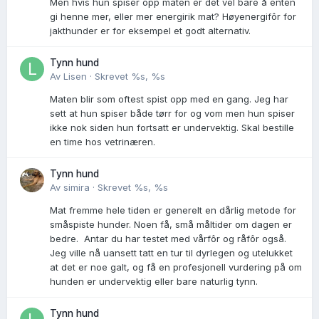
Men hvis hun spiser opp maten er det vel bare å enten
gi henne mer, eller mer energirik mat? Høyenergifôr for
jakthunder er for eksempel et godt alternativ.
Tynn hund
Av
Lisen
·
Skrevet
%s, %s
Maten blir som oftest spist opp med en gang. Jeg har
sett at hun spiser både tørr for og vom men hun spiser
ikke nok siden hun fortsatt er undervektig. Skal bestille
en time hos vetrinæren.
Tynn hund
Av
simira
·
Skrevet
%s, %s
Mat fremme hele tiden er generelt en dårlig metode for
småspiste hunder. Noen få, små måltider om dagen er
bedre. Antar du har testet med vårfôr og råfôr også.
Jeg ville nå uansett tatt en tur til dyrlegen og utelukket
at det er noe galt, og få en profesjonell vurdering på om
hunden er undervektig eller bare naturlig tynn.
Tynn hund