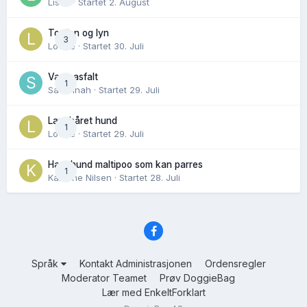
Lisen
· Startet
2. August
Torden og lyn
3
Lovise
· Startet
30. Juli
Varm asfalt
1
Savannah
· Startet
29. Juli
Langhåret hund
1
Lovise
· Startet
29. Juli
Hannhund maltipoo som kan parres
1
Karoline Nilsen
· Startet
28. Juli
Språk
Kontakt Administrasjonen
Ordensregler
Moderator Teamet
Prøv DoggieBag
Lær med EnkeltForklart