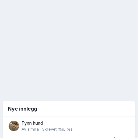
Nye innlegg
Tynn hund
Av
simira
·
Skrevet
%s, %s