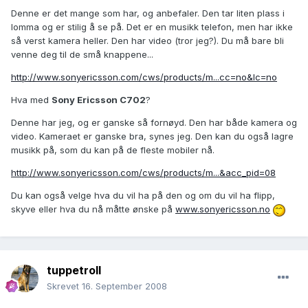
Denne er det mange som har, og anbefaler. Den tar liten plass i
lomma og er stilig å se på. Det er en musikk telefon, men har ikke
så verst kamera heller. Den har video (tror jeg?). Du må bare bli
venne deg til de små knappene...
http://www.sonyericsson.com/cws/products/m...cc=no&lc=no
Hva med
Sony Ericsson C702
?
Denne har jeg, og er ganske så fornøyd. Den har både kamera og
video. Kameraet er ganske bra, synes jeg. Den kan du også lagre
musikk på, som du kan på de fleste mobiler nå.
http://www.sonyericsson.com/cws/products/m...&acc_pid=08
Du kan også velge hva du vil ha på den og om du vil ha flipp,
skyve eller hva du nå måtte ønske på
www.sonyericsson.no
tuppetroll
Skrevet
16. September 2008