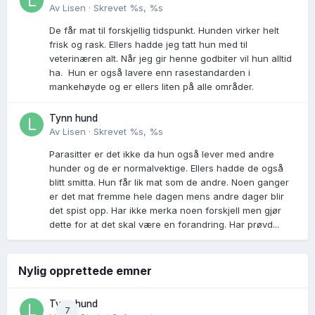
Av
Lisen
·
Skrevet
%s, %s
De får mat til forskjellig tidspunkt. Hunden virker helt
frisk og rask. Ellers hadde jeg tatt hun med til
veterinæren alt. Når jeg gir henne godbiter vil hun alltid
ha. Hun er også lavere enn rasestandarden i
mankehøyde og er ellers liten på alle områder.
Tynn hund
Av
Lisen
·
Skrevet
%s, %s
Parasitter er det ikke da hun også lever med andre
hunder og de er normalvektige. Ellers hadde de også
blitt smitta. Hun får lik mat som de andre. Noen ganger
er det mat fremme hele dagen mens andre dager blir
det spist opp. Har ikke merka noen forskjell men gjør
dette for at det skal være en forandring. Har prøvd...
Nylig opprettede emner
Tynn hund
7