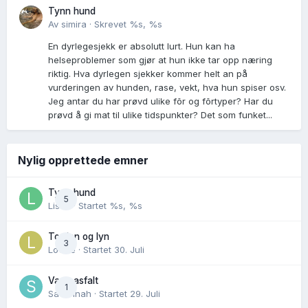
Tynn hund
Av
simira
·
Skrevet
%s, %s
En dyrlegesjekk er absolutt lurt. Hun kan ha
helseproblemer som gjør at hun ikke tar opp næring
riktig. Hva dyrlegen sjekker kommer helt an på
vurderingen av hunden, rase, vekt, hva hun spiser osv.
Jeg antar du har prøvd ulike fõr og fõrtyper? Har du
prøvd å gi mat til ulike tidspunkter? Det som funket...
Nylig opprettede emner
Tynn hund
5
Lisen
· Startet
%s, %s
Torden og lyn
3
Lovise
· Startet
30. Juli
Varm asfalt
1
Savannah
· Startet
29. Juli