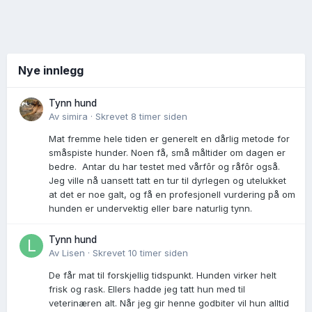
Nye innlegg
Tynn hund
Av
simira
·
Skrevet
8 timer siden
Mat fremme hele tiden er generelt en dårlig metode for
småspiste hunder. Noen få, små måltider om dagen er
bedre. Antar du har testet med vårfôr og råfôr også.
Jeg ville nå uansett tatt en tur til dyrlegen og utelukket
at det er noe galt, og få en profesjonell vurdering på om
hunden er undervektig eller bare naturlig tynn.
Tynn hund
Av
Lisen
·
Skrevet
10 timer siden
De får mat til forskjellig tidspunkt. Hunden virker helt
frisk og rask. Ellers hadde jeg tatt hun med til
veterinæren alt. Når jeg gir henne godbiter vil hun alltid