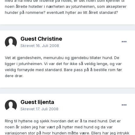
med å ha med de firbente på hotell, er det noen som kjenner til
noen ålreite hoteller i nærheten av jotunheimen, som aksepterer
hunder på rommene? eventuelt hytter av litt ålreit standard?
Guest Christine
Skrevet
16. Juli 2008
Vet at gjendesheim, memurubu og gjendebu tillater hund. De
ligger i jotunheimen. Vi var det for ikke så veldig lenge, og var
veldig fornøyde med standard. Bare pass på å bestille rom før
dere drar.
Guest lijenta
Skrevet
17. Juli 2008
RIng til hyttene og sjekk hvordan det er å ta med hund. Det er
noen år siden jeg har vært på hytter med hund og da var
variasjonen stor på hvor hunden måtte være. Ellers har jeg intrykk