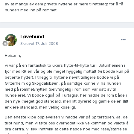
av at mange av dem private hyttene er mere tilrettelagt for å få
hunden med inn på rommet.
Løvehund
Skrevet
17. Juli 2008
Heisann,
vi var på en fantastisk to ukers hytte-til-hytte tur i Jotunheimen i
fjor med RR'en vår og ble meget hyggelig mottatt (vi bodde kun på
betjente hytter). I tillegg til hyttene nevnt tidligere bodde vi på
Glitterheim og Skogdalsbøen, på samtlige kunne vi ha hunden
med på rommet/hytten (selvfølgelig i rom som var satt av til
hundeiere). Vi bodde også på Turtagrø, her hadde de rom både i
den nye (meget god standard, men litt dyrere) og gamle delen (litt
enklere standard, men veldig koselig).
Den eneste kjipe opplevelsen vi hadde var på Spiterstulen. Ja, de
tillot hund, men vi følte oss overhodet ikke velkommen og valgte å
dra derfra. Vi fikk inntrykk at dette hadde noe med rase/størrelse