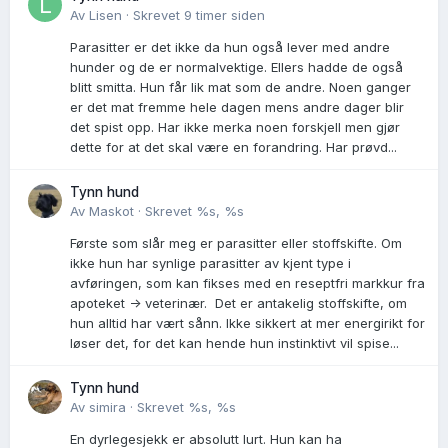
Av
Lisen
·
Skrevet
9 timer siden
Parasitter er det ikke da hun også lever med andre
hunder og de er normalvektige. Ellers hadde de også
blitt smitta. Hun får lik mat som de andre. Noen ganger
er det mat fremme hele dagen mens andre dager blir
det spist opp. Har ikke merka noen forskjell men gjør
dette for at det skal være en forandring. Har prøvd...
Tynn hund
Av
Maskot
·
Skrevet
%s, %s
Første som slår meg er parasitter eller stoffskifte. Om
ikke hun har synlige parasitter av kjent type i
avføringen, som kan fikses med en reseptfri markkur fra
apoteket -> veterinær. Det er antakelig stoffskifte, om
hun alltid har vært sånn. Ikke sikkert at mer energirikt for
løser det, for det kan hende hun instinktivt vil spise...
Tynn hund
Av
simira
·
Skrevet
%s, %s
En dyrlegesjekk er absolutt lurt. Hun kan ha