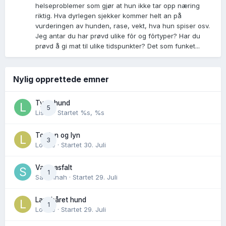
helseproblemer som gjør at hun ikke tar opp næring
riktig. Hva dyrlegen sjekker kommer helt an på
vurderingen av hunden, rase, vekt, hva hun spiser osv.
Jeg antar du har prøvd ulike fõr og fõrtyper? Har du
prøvd å gi mat til ulike tidspunkter? Det som funket...
Nylig opprettede emner
Tynn hund
5
Lisen
· Startet
%s, %s
Torden og lyn
3
Lovise
· Startet
30. Juli
Varm asfalt
1
Savannah
· Startet
29. Juli
Langhåret hund
1
Lovise
· Startet
29. Juli