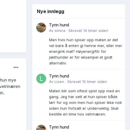
Nye innlegg
Tynn hund
Av
simira
·
Skrevet
14 timer siden
Men hvis hun spiser opp maten er det
vel bare å enten gi henne mer, eller mer
energirik mat? Høyenergifôr for
jakthunder er for eksempel et godt
alternativ.
Tynn hund
r hun mye
Av
Lisen
·
Skrevet
15 timer siden
 vetrinæren
Maten blir som oftest spist opp med en
n..
gang. Jeg har sett at hun spiser både
tørr for og vom men hun spiser ikke nok
siden hun fortsatt er undervektig. Skal
bestille en time hos vetrinæren.
Tynn hund