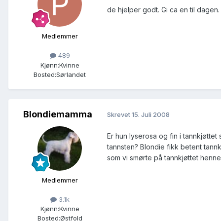
de hjelper godt. Gi ca en til dagen.
Medlemmer
489
Kjønn:
Kvinne
Bosted:
Sørlandet
Blondiemamma
Skrevet
15. Juli 2008
Er hun lyserosa og fin i tannkjøtte
tannsten? Blondie fikk betent tannk
som vi smørte på tannkjøttet hennes, 
Medlemmer
3.1k
Kjønn:
Kvinne
Bosted:
Østfold