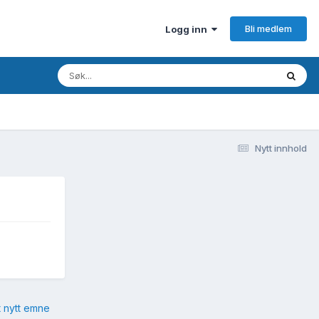
Bli medlem
Logg inn
Nytt innhold
t nytt emne