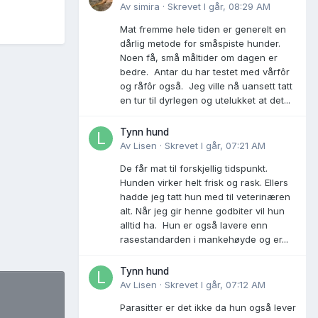
Av
simira
·
Skrevet
I går, 08:29 AM
Mat fremme hele tiden er generelt en
dårlig metode for småspiste hunder.
Noen få, små måltider om dagen er
bedre. Antar du har testet med vårfôr
og råfôr også. Jeg ville nå uansett tatt
en tur til dyrlegen og utelukket at det...
Tynn hund
Av
Lisen
·
Skrevet
I går, 07:21 AM
De får mat til forskjellig tidspunkt.
Hunden virker helt frisk og rask. Ellers
hadde jeg tatt hun med til veterinæren
alt. Når jeg gir henne godbiter vil hun
alltid ha. Hun er også lavere enn
rasestandarden i mankehøyde og er...
Tynn hund
Av
Lisen
·
Skrevet
I går, 07:12 AM
Parasitter er det ikke da hun også lever