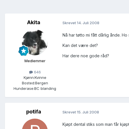
Akita
Skrevet
14. Juli 2008
Nå har tøtto mi fått dårlig ånde. Ho
Kan det være det?
Har dere noe gode råd?
Medlemmer
646
Kjønn:
Kvinne
Bosted:
Bergen
Hunderase:
BC blanding
potifa
Skrevet
15. Juli 2008
Kjøpt dental stiks som man får kjø