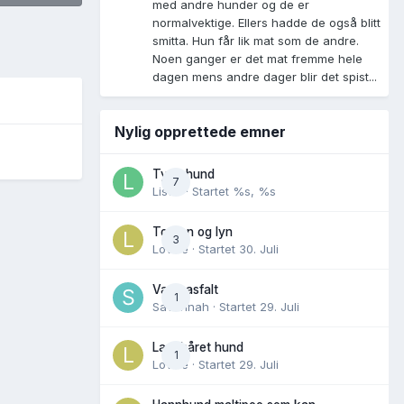
med andre hunder og de er
normalvektige. Ellers hadde de også blitt
smitta. Hun får lik mat som de andre.
Noen ganger er det mat fremme hele
dagen mens andre dager blir det spist...
Nylig opprettede emner
Tynn hund
7
Lisen
· Startet
%s, %s
Torden og lyn
3
Lovise
· Startet
30. Juli
Varm asfalt
1
Savannah
· Startet
29. Juli
Langhåret hund
1
Lovise
· Startet
29. Juli