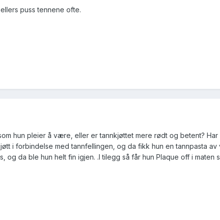
 ellers puss tennene ofte.
t som hun pleier å være, eller er tannkjøttet mere rødt og betent? Ha
jøtt i forbindelse med tannfellingen, og da fikk hun en tannpasta av
og da ble hun helt fin igjen. .I tilegg så får hun Plaque off i maten si