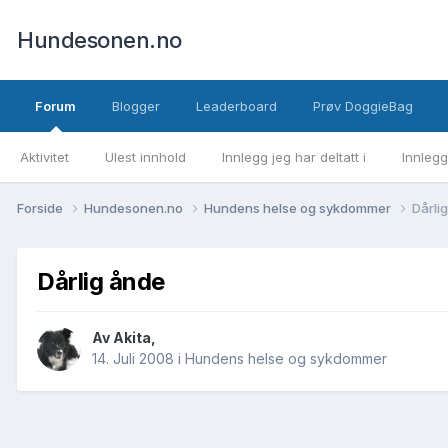
Hundesonen.no
Forum
Blogger
Leaderboard
Prøv DoggieBag
Aktivitet
Ulest innhold
Innlegg jeg har deltatt i
Innlegg
Forside
Hundesonen.no
Hundens helse og sykdommer
Dårli
Dårlig ånde
Av
Akita
,
14. Juli 2008
i
Hundens helse og sykdommer