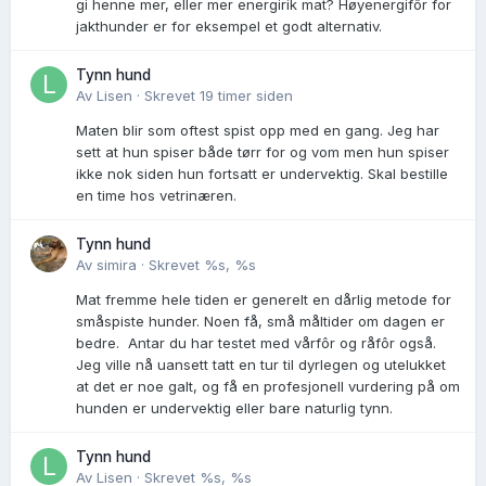
gi henne mer, eller mer energirik mat? Høyenergifôr for
jakthunder er for eksempel et godt alternativ.
Tynn hund
Av
Lisen
·
Skrevet
19 timer siden
Maten blir som oftest spist opp med en gang. Jeg har
sett at hun spiser både tørr for og vom men hun spiser
ikke nok siden hun fortsatt er undervektig. Skal bestille
en time hos vetrinæren.
Tynn hund
Av
simira
·
Skrevet
%s, %s
Mat fremme hele tiden er generelt en dårlig metode for
småspiste hunder. Noen få, små måltider om dagen er
bedre. Antar du har testet med vårfôr og råfôr også.
Jeg ville nå uansett tatt en tur til dyrlegen og utelukket
at det er noe galt, og få en profesjonell vurdering på om
hunden er undervektig eller bare naturlig tynn.
Tynn hund
Av
Lisen
·
Skrevet
%s, %s