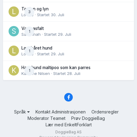
Torden og lyn
3
Lovise
· Startet
30. Juli
Varm asfalt
1
Savannah
· Startet
29. Juli
Langhåret hund
1
Lovise
· Startet
29. Juli
Hannhund maltipoo som kan parres
1
Karoline Nilsen
· Startet
28. Juli
Språk
Kontakt Administrasjonen
Ordensregler
Moderator Teamet
Prøv DoggieBag
Lær med EnkeltForklart
DoggieBag AS