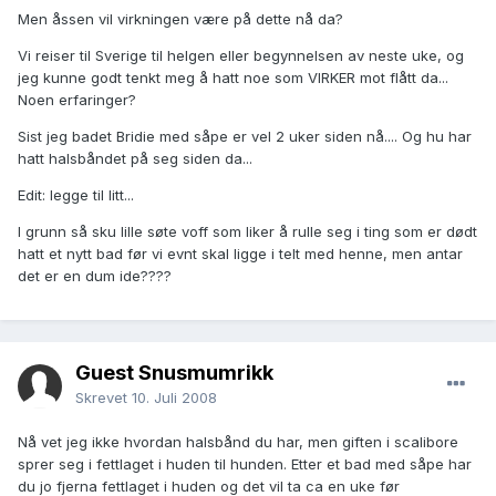
Men åssen vil virkningen være på dette nå da?
Vi reiser til Sverige til helgen eller begynnelsen av neste uke, og
jeg kunne godt tenkt meg å hatt noe som VIRKER mot flått da...
Noen erfaringer?
Sist jeg badet Bridie med såpe er vel 2 uker siden nå.... Og hu har
hatt halsbåndet på seg siden da...
Edit: legge til litt...
I grunn så sku lille søte voff som liker å rulle seg i ting som er dødt
hatt et nytt bad før vi evnt skal ligge i telt med henne, men antar
det er en dum ide????
Guest Snusmumrikk
Skrevet
10. Juli 2008
Nå vet jeg ikke hvordan halsbånd du har, men giften i scalibore
sprer seg i fettlaget i huden til hunden. Etter et bad med såpe har
du jo fjerna fettlaget i huden og det vil ta ca en uke før