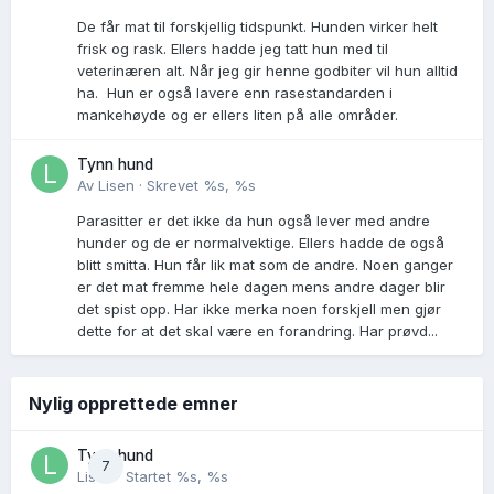
De får mat til forskjellig tidspunkt. Hunden virker helt
frisk og rask. Ellers hadde jeg tatt hun med til
veterinæren alt. Når jeg gir henne godbiter vil hun alltid
ha. Hun er også lavere enn rasestandarden i
mankehøyde og er ellers liten på alle områder.
Tynn hund
Av
Lisen
·
Skrevet
%s, %s
Parasitter er det ikke da hun også lever med andre
hunder og de er normalvektige. Ellers hadde de også
blitt smitta. Hun får lik mat som de andre. Noen ganger
er det mat fremme hele dagen mens andre dager blir
det spist opp. Har ikke merka noen forskjell men gjør
dette for at det skal være en forandring. Har prøvd...
Nylig opprettede emner
Tynn hund
7
Lisen
· Startet
%s, %s