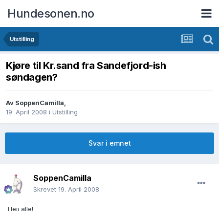
Hundesonen.no
Utstilling
Kjøre til Kr.sand fra Sandefjord-ish
søndagen?
Av
SoppenCamilla
,
19. April 2008
i
Utstilling
Svar i emnet
SoppenCamilla
Skrevet
19. April 2008
Heii alle!