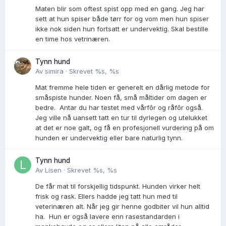
Maten blir som oftest spist opp med en gang. Jeg har
sett at hun spiser både tørr for og vom men hun spiser
ikke nok siden hun fortsatt er undervektig. Skal bestille
en time hos vetrinæren.
Tynn hund
Av
simira
·
Skrevet
%s, %s
Mat fremme hele tiden er generelt en dårlig metode for
småspiste hunder. Noen få, små måltider om dagen er
bedre. Antar du har testet med vårfôr og råfôr også.
Jeg ville nå uansett tatt en tur til dyrlegen og utelukket
at det er noe galt, og få en profesjonell vurdering på om
hunden er undervektig eller bare naturlig tynn.
Tynn hund
Av
Lisen
·
Skrevet
%s, %s
De får mat til forskjellig tidspunkt. Hunden virker helt
frisk og rask. Ellers hadde jeg tatt hun med til
veterinæren alt. Når jeg gir henne godbiter vil hun alltid
ha. Hun er også lavere enn rasestandarden i