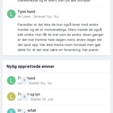
mankehøyde og er ellers liten på alle områder.
Tynn hund
Av
Lisen
·
Skrevet
%s, %s
Parasitter er det ikke da hun også lever med andre
hunder og de er normalvektige. Ellers hadde de også
blitt smitta. Hun får lik mat som de andre. Noen ganger
er det mat fremme hele dagen mens andre dager blir
det spist opp. Har ikke merka noen forskjell men gjør
dette for at det skal være en forandring. Har prøvd...
Nylig opprettede emner
Tynn hund
7
Lisen
· Startet
%s, %s
Torden og lyn
3
Lovise
· Startet
30. Juli
Varm asfalt
1