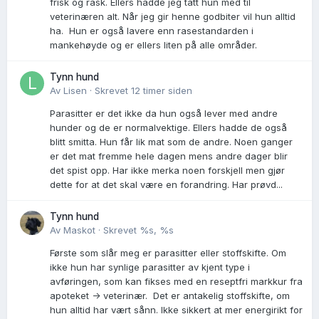
frisk og rask. Ellers hadde jeg tatt hun med til
veterinæren alt. Når jeg gir henne godbiter vil hun alltid
ha. Hun er også lavere enn rasestandarden i
mankehøyde og er ellers liten på alle områder.
Tynn hund
Av
Lisen
·
Skrevet
12 timer siden
Parasitter er det ikke da hun også lever med andre
hunder og de er normalvektige. Ellers hadde de også
blitt smitta. Hun får lik mat som de andre. Noen ganger
er det mat fremme hele dagen mens andre dager blir
det spist opp. Har ikke merka noen forskjell men gjør
dette for at det skal være en forandring. Har prøvd...
Tynn hund
Av
Maskot
·
Skrevet
%s, %s
Første som slår meg er parasitter eller stoffskifte. Om
ikke hun har synlige parasitter av kjent type i
avføringen, som kan fikses med en reseptfri markkur fra
apoteket -> veterinær. Det er antakelig stoffskifte, om
hun alltid har vært sånn. Ikke sikkert at mer energirikt for