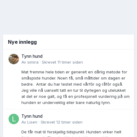
Nye innlegg
Tynn hund
Av
simira
·
Skrevet
11 timer siden
Mat fremme hele tiden er generelt en dårlig metode for
småspiste hunder. Noen få, små måltider om dagen er
bedre. Antar du har testet med vårfôr og råfôr også.
Jeg ville nå uansett tatt en tur til dyrlegen og utelukket
at det er noe galt, og få en profesjonell vurdering på om
hunden er undervektig eller bare naturlig tynn.
Tynn hund
Av
Lisen
·
Skrevet
12 timer siden
De får mat til forskjellig tidspunkt. Hunden virker helt