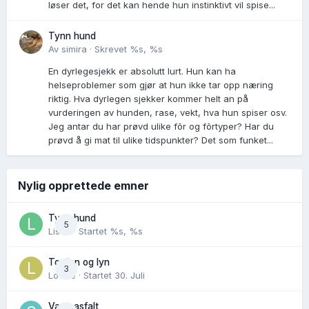
løser det, for det kan hende hun instinktivt vil spise...
Tynn hund
Av
simira
·
Skrevet
%s, %s
En dyrlegesjekk er absolutt lurt. Hun kan ha
helseproblemer som gjør at hun ikke tar opp næring
riktig. Hva dyrlegen sjekker kommer helt an på
vurderingen av hunden, rase, vekt, hva hun spiser osv.
Jeg antar du har prøvd ulike fõr og fõrtyper? Har du
prøvd å gi mat til ulike tidspunkter? Det som funket...
Nylig opprettede emner
Tynn hund
5
Lisen
· Startet
%s, %s
Torden og lyn
3
Lovise
· Startet
30. Juli
Varm asfalt