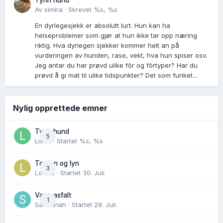
Tynn hund
Av
simira
·
Skrevet
%s, %s
En dyrlegesjekk er absolutt lurt. Hun kan ha
helseproblemer som gjør at hun ikke tar opp næring
riktig. Hva dyrlegen sjekker kommer helt an på
vurderingen av hunden, rase, vekt, hva hun spiser osv.
Jeg antar du har prøvd ulike fõr og fõrtyper? Har du
prøvd å gi mat til ulike tidspunkter? Det som funket...
Nylig opprettede emner
Tynn hund
5
Lisen
· Startet
%s, %s
Torden og lyn
3
Lovise
· Startet
30. Juli
Varm asfalt
1
Savannah
· Startet
29. Juli