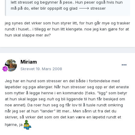
lett stresset og begynner å pese.. Hun peser også hvis hun
må på do, eller blir oppspilt og glad ---> stresser
jeg synes det virker som hun styrer litt, for hun går mye og trasker
rundt i huset... i tillegg er hun litt klengete. noe jeg kan gjøre for at
hun skal slappe mer av?
Miriam
Skrevet
19. Mars 2008
Jeg har en hund som stresser en del både i forbindelse med
løpetider og pga allergier. Når hun stresser seg opp er det eneste
som nytter å legge henne i en kommando (f.eks. "ligg" som betyr
at hun skal legge seg
nuh
og bli liggende til hun får beskjed om
noe annet). Da roer hun seg og får lov til å tusle rundt omkring
når jeg ser at hun "lander" litt mer... Men sånn ut fra det du
skriver, så virker det som om det kan være en løpetid rundt et
hjørne, ja