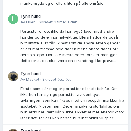
mankehøyde og er ellers liten på alle områder.
Tynn hund
Av
Lisen
·
Skrevet
2 timer siden
Parasitter er det ikke da hun også lever med andre
hunder og de er normalvektige. Ellers hadde de også
blitt smitta. Hun får lik mat som de andre. Noen ganger
er det mat fremme hele dagen mens andre dager blir
det spist opp. Har ikke merka noen forskjell men gjør
dette for at det skal være en forandring. Har prøvd...
Tynn hund
Av
Maskot
·
Skrevet
%s, %s
Første som slår meg er parasitter eller stoffskifte. Om
ikke hun har synlige parasitter av kjent type i
avføringen, som kan fikses med en reseptfri markkur fra
apoteket -> veterinær. Det er antakelig stoffskifte, om
hun alltid har vært sånn. Ikke sikkert at mer energirikt for
løser det, for det kan hende hun instinktivt vil spise...