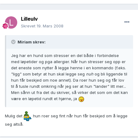
Lilleulv
Skrevet
19. Mars 2008
Miriam skrev:
Jeg har en hund som stresser en del både i forbindelse
med løpetider og pga allergier. Når hun stresser seg opp er
det eneste som nytter å legge henne i en kommando (f.eks.
"ligg" som betyr at hun skal legge seg
nuh
og bli liggende til
hun får beskjed om noe annet). Da roer hun seg og får lov
til å tusle rundt omkring når jeg ser at hun "lander" litt mer...
Men sånn ut fra det du skriver, så virker det som om det kan
være en løpetid rundt et hjørne, ja
Mulig det
hun roer seg fint når hun får beskjed om å legge
seg altså.