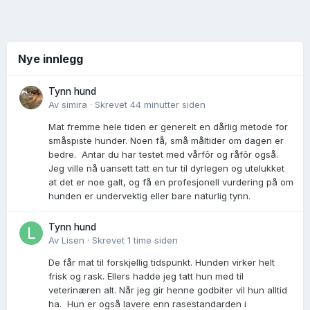
Nye innlegg
Tynn hund
Av
simira
·
Skrevet
44 minutter siden
Mat fremme hele tiden er generelt en dårlig metode for
småspiste hunder. Noen få, små måltider om dagen er
bedre. Antar du har testet med vårfôr og råfôr også.
Jeg ville nå uansett tatt en tur til dyrlegen og utelukket
at det er noe galt, og få en profesjonell vurdering på om
hunden er undervektig eller bare naturlig tynn.
Tynn hund
Av
Lisen
·
Skrevet
1 time siden
De får mat til forskjellig tidspunkt. Hunden virker helt
frisk og rask. Ellers hadde jeg tatt hun med til
veterinæren alt. Når jeg gir henne godbiter vil hun alltid
ha. Hun er også lavere enn rasestandarden i