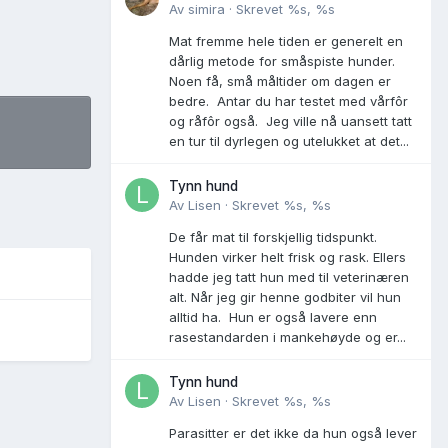
Av
simira
·
Skrevet
%s, %s
Mat fremme hele tiden er generelt en
dårlig metode for småspiste hunder.
Noen få, små måltider om dagen er
bedre. Antar du har testet med vårfôr
og råfôr også. Jeg ville nå uansett tatt
en tur til dyrlegen og utelukket at det...
Tynn hund
Av
Lisen
·
Skrevet
%s, %s
De får mat til forskjellig tidspunkt.
Hunden virker helt frisk og rask. Ellers
hadde jeg tatt hun med til veterinæren
alt. Når jeg gir henne godbiter vil hun
alltid ha. Hun er også lavere enn
rasestandarden i mankehøyde og er...
Tynn hund
Av
Lisen
·
Skrevet
%s, %s
Parasitter er det ikke da hun også lever