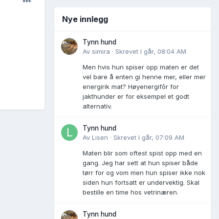
Nye innlegg
Tynn hund
Av
simira
·
Skrevet
I går, 08:04 AM
Men hvis hun spiser opp maten er det
vel bare å enten gi henne mer, eller mer
energirik mat? Høyenergifôr for
jakthunder er for eksempel et godt
alternativ.
Tynn hund
Av
Lisen
·
Skrevet
I går, 07:09 AM
Maten blir som oftest spist opp med en
gang. Jeg har sett at hun spiser både
tørr for og vom men hun spiser ikke nok
siden hun fortsatt er undervektig. Skal
bestille en time hos vetrinæren.
Tynn hund