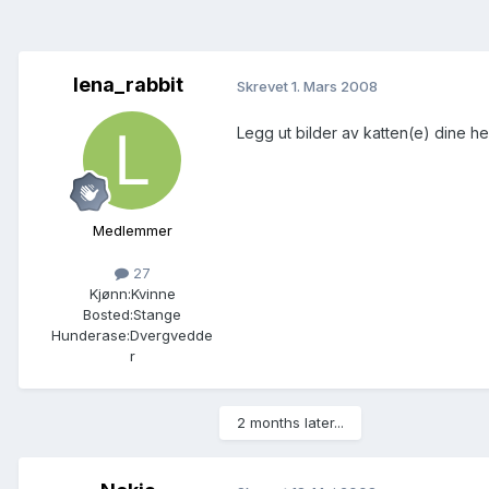
lena_rabbit
Skrevet
1. Mars 2008
Legg ut bilder av katten(e) dine h
Medlemmer
27
Kjønn:
Kvinne
Bosted:
Stange
Hunderase:
Dvergvedde
r
2 months later...