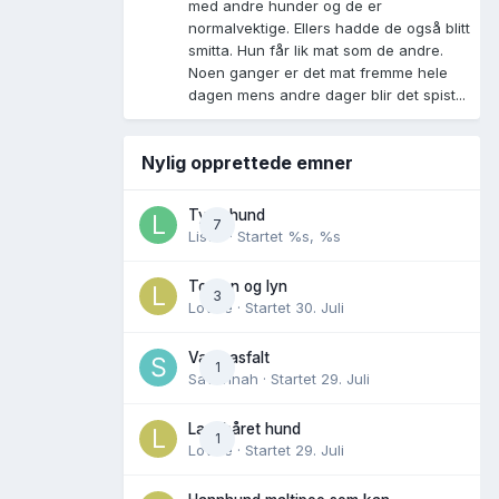
med andre hunder og de er
normalvektige. Ellers hadde de også blitt
smitta. Hun får lik mat som de andre.
Noen ganger er det mat fremme hele
dagen mens andre dager blir det spist...
Nylig opprettede emner
Tynn hund
7
Lisen
· Startet
%s, %s
Torden og lyn
3
Lovise
· Startet
30. Juli
Varm asfalt
1
Savannah
· Startet
29. Juli
Langhåret hund
1
Lovise
· Startet
29. Juli