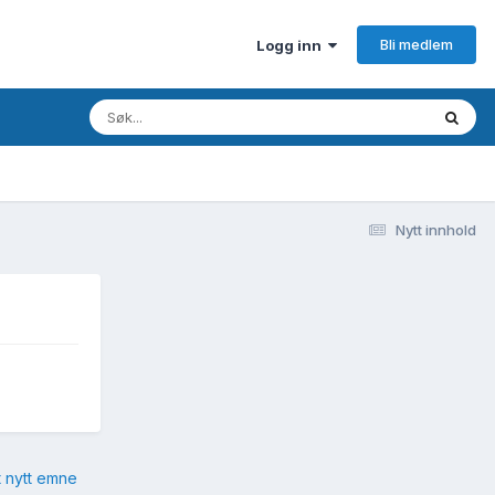
Bli medlem
Logg inn
Nytt innhold
t nytt emne