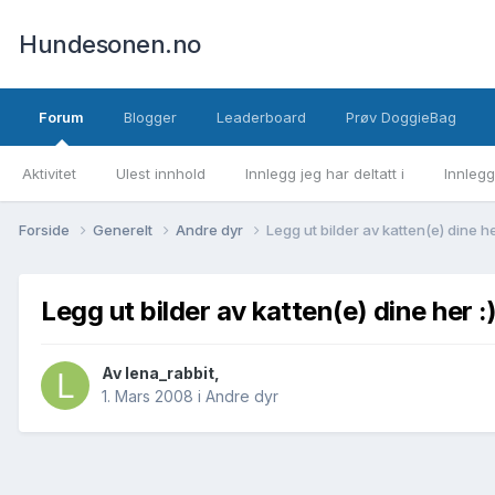
Hundesonen.no
Forum
Blogger
Leaderboard
Prøv DoggieBag
Aktivitet
Ulest innhold
Innlegg jeg har deltatt i
Innlegg
Forside
Generelt
Andre dyr
Legg ut bilder av katten(e) dine he
Legg ut bilder av katten(e) dine her :
Av
lena_rabbit
,
1. Mars 2008
i
Andre dyr