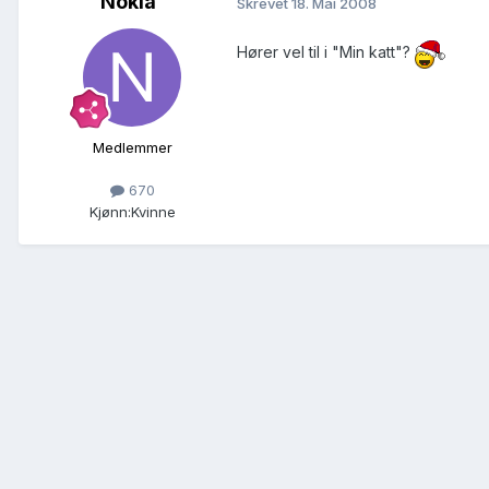
Nokia
Skrevet
18. Mai 2008
Hører vel til i "Min katt"?
Medlemmer
670
Kjønn:
Kvinne