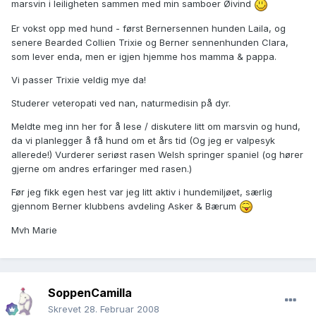
marsvin i leiligheten sammen med min samboer Øivind
Er vokst opp med hund - først Bernersennen hunden Laila, og
senere Bearded Collien Trixie og Berner sennenhunden Clara,
som lever enda, men er igjen hjemme hos mamma & pappa.
Vi passer Trixie veldig mye da!
Studerer veteropati ved nan, naturmedisin på dyr.
Meldte meg inn her for å lese / diskutere litt om marsvin og hund,
da vi planlegger å få hund om et års tid (Og jeg er valpesyk
allerede!) Vurderer seriøst rasen Welsh springer spaniel (og hører
gjerne om andres erfaringer med rasen.)
Før jeg fikk egen hest var jeg litt aktiv i hundemiljøet, særlig
gjennom Berner klubbens avdeling Asker & Bærum
Mvh Marie
SoppenCamilla
Skrevet
28. Februar 2008