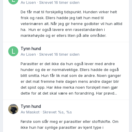
Av
Lisen
·
Skrevet
16 timer siden
De får mat til forskjellig tidspunkt. Hunden virker helt
frisk og rask. Ellers hadde jeg tatt hun med til
veterinæren alt. Når jeg gir henne godbiter vil hun alltid
ha. Hun er også lavere enn rasestandarden i
mankehøyde og er ellers liten på alle områder.
Tynn hund
Av
Lisen
·
Skrevet
16 timer siden
Parasitter er det ikke da hun også lever med andre
hunder og de er normalvektige. Ellers hadde de også
blitt smitta. Hun får lik mat som de andre. Noen ganger
er det mat fremme hele dagen mens andre dager blir
det spist opp. Har ikke merka noen forskjell men gjør
dette for at det skal være en forandring. Har prøvd...
Tynn hund
Av
Maskot
·
Skrevet
%s, %s
Første som slår meg er parasitter eller stoffskifte. Om
ikke hun har synlige parasitter av kjent type i