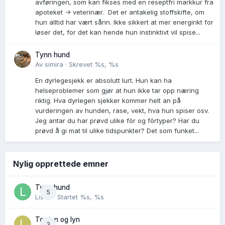
avføringen, som kan fikses med en reseptfri markkur fra
apoteket -> veterinær. Det er antakelig stoffskifte, om
hun alltid har vært sånn. Ikke sikkert at mer energirikt for
løser det, for det kan hende hun instinktivt vil spise...
Tynn hund
Av
simira
·
Skrevet
%s, %s
En dyrlegesjekk er absolutt lurt. Hun kan ha
helseproblemer som gjør at hun ikke tar opp næring
riktig. Hva dyrlegen sjekker kommer helt an på
vurderingen av hunden, rase, vekt, hva hun spiser osv.
Jeg antar du har prøvd ulike fõr og fõrtyper? Har du
prøvd å gi mat til ulike tidspunkter? Det som funket...
Nylig opprettede emner
Tynn hund
5
Lisen
· Startet
%s, %s
Torden og lyn
3