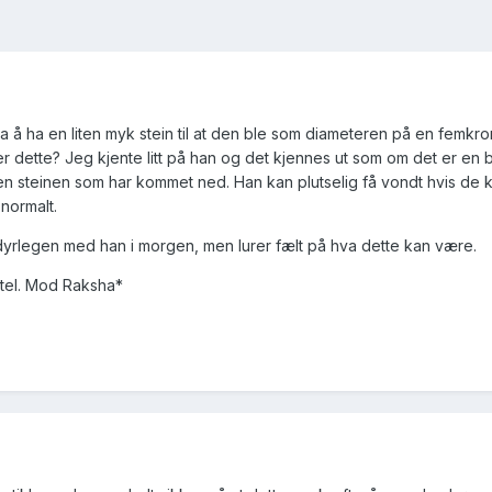
ra å ha en liten myk stein til at den ble som diameteren på en femkr
er dette? Jeg kjente litt på han og det kjennes ut som om det er en bi
den steinen som har kommet ned. Han kan plutselig få vondt hvis de
 normalt.
dyrlegen med han i morgen, men lurer fælt på hva dette kan være.
ittel. Mod Raksha*