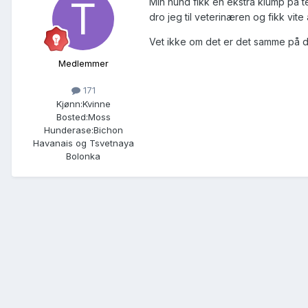
Min hund fikk en ekstra klump på te
dro jeg til veterinæren og fikk vite 
Vet ikke om det er det samme på de
Medlemmer
171
Kjønn:
Kvinne
Bosted:
Moss
Hunderase:
Bichon
Havanais og Tsvetnaya
Bolonka