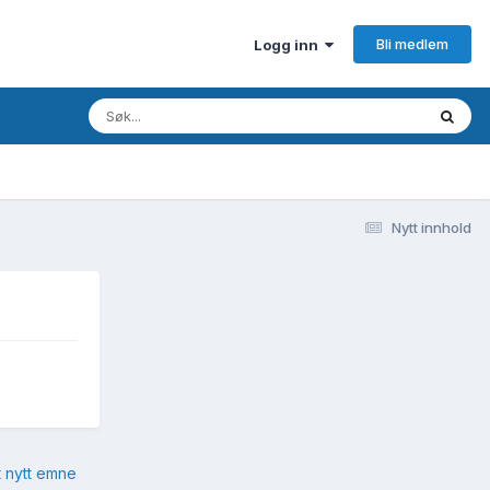
Bli medlem
Logg inn
Nytt innhold
t nytt emne