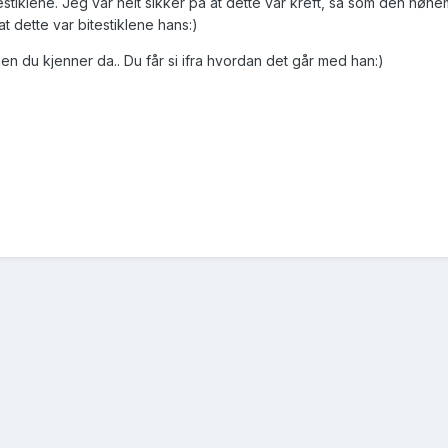
stiklene. Jeg var helt sikker på at dette var kreft, så som den høne
at dette var bitestiklene hans:)
n du kjenner da.. Du får si ifra hvordan det går med han:)