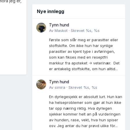
mora jeg er,
Nye innlegg
Tynn hund
Av
Maskot
·
Skrevet
%s, %s
Første som slår meg er parasitter eller
stoffskifte. Om ikke hun har synlige
parasitter av kjent type i avføringen,
som kan fikses med en reseptfri
markkur fra apoteket -> veterinær. Det
er antakelig stoffskifte, om hun alltid...
Tynn hund
Av
simira
·
Skrevet
%s, %s
En dyrlegesjekk er absolutt lurt. Hun kan
ha helseproblemer som gjør at hun ikke
tar opp næring riktig. Hva dyrlegen
sjekker kommer helt an på vurderingen
av hunden, rase, vekt, hva hun spiser
osv. Jeg antar du har prøvd ulike fõr...