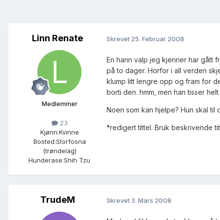
Linn Renate
Skrevet
25. Februar 2008
En hann valp jeg kjenner har gått f
på to dager. Horfor i all verden skj
klump litt lengre opp og fram for 
borti den. hmm, men han tisser helt
Medlemmer
Noen som kan hjelpe? Hun skal til 
23
*redigert tittel. Bruk beskrivende t
Kjønn:
Kvinne
Bosted:
Storfosna
(trøndelag)
Hunderase:
Shih Tzu
TrudeM
Skrevet
3. Mars 2008