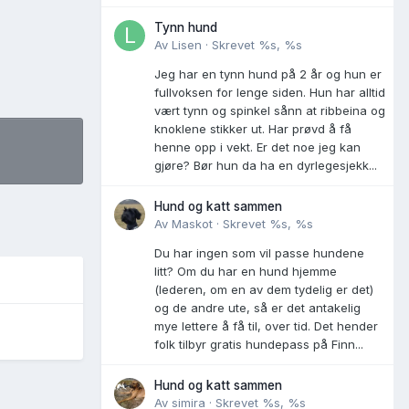
Tynn hund
Av
Lisen
·
Skrevet
%s, %s
Jeg har en tynn hund på 2 år og hun er
fullvoksen for lenge siden. Hun har alltid
vært tynn og spinkel sånn at ribbeina og
knoklene stikker ut. Har prøvd å få
henne opp i vekt. Er det noe jeg kan
gjøre? Bør hun da ha en dyrlegesjekk...
Hund og katt sammen
Av
Maskot
·
Skrevet
%s, %s
Du har ingen som vil passe hundene
litt? Om du har en hund hjemme
(lederen, om en av dem tydelig er det)
og de andre ute, så er det antakelig
mye lettere å få til, over tid. Det hender
folk tilbyr gratis hundepass på Finn...
Hund og katt sammen
Av
simira
·
Skrevet
%s, %s