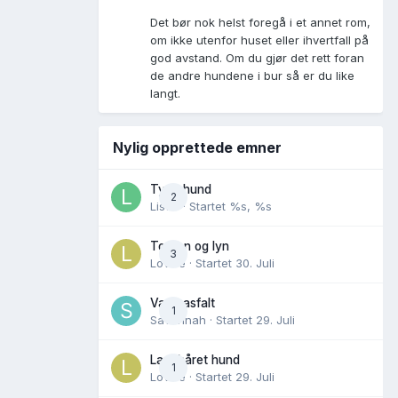
Det bør nok helst foregå i et annet rom,
om ikke utenfor huset eller ihvertfall på
god avstand. Om du gjør det rett foran
de andre hundene i bur så er du like
langt.
Nylig opprettede emner
Tynn hund
2
Lisen
· Startet
%s, %s
Torden og lyn
3
Lovise
· Startet
30. Juli
Varm asfalt
1
Savannah
· Startet
29. Juli
Langhåret hund
1
Lovise
· Startet
29. Juli