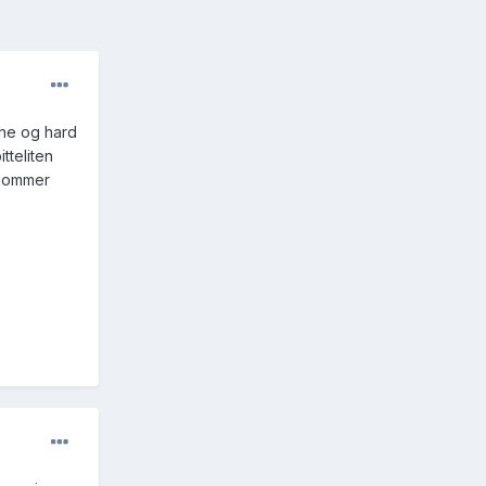
one og hard
tteliten
 kommer