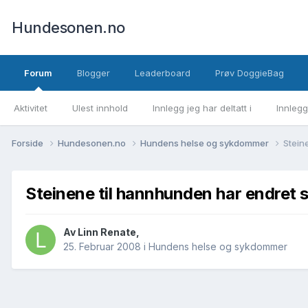
Hundesonen.no
Forum
Blogger
Leaderboard
Prøv DoggieBag
Aktivitet
Ulest innhold
Innlegg jeg har deltatt i
Innlegg
Forside
Hundesonen.no
Hundens helse og sykdommer
Stein
Steinene til hannhunden har endret 
Av
Linn Renate
,
25. Februar 2008
i
Hundens helse og sykdommer