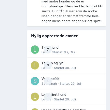
med andre hunder og de er
normalvektige. Ellers hadde de også blitt
smitta. Hun får lik mat som de andre.
Noen ganger er det mat fremme hele
dagen mens andre dager blir det spist...
Nylig opprettede emner
Tynn hund
7
Lisen
· Startet
%s, %s
Torden og lyn
3
Lovise
· Startet
30. Juli
Varm asfalt
1
Savannah
· Startet
29. Juli
Langhåret hund
1
Lovise
· Startet
29. Juli