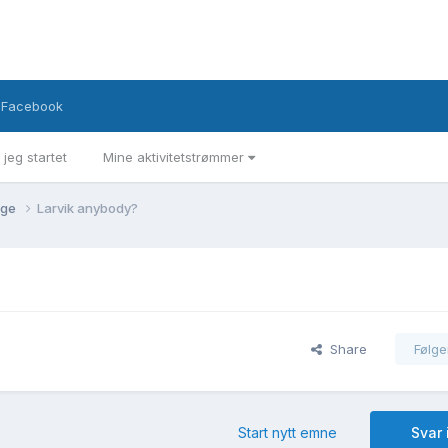
Facebook
 jeg startet
Mine aktivitetstrømmer
rge
Larvik anybody?
Share
Følge
Start nytt emne
Svar 