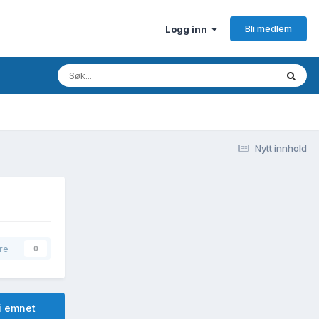
Bli medlem
Logg inn
Nytt innhold
re
0
i emnet