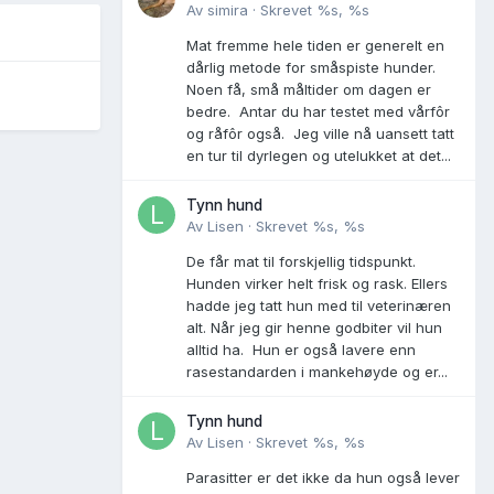
Av
simira
·
Skrevet
%s, %s
Mat fremme hele tiden er generelt en
dårlig metode for småspiste hunder.
Noen få, små måltider om dagen er
bedre. Antar du har testet med vårfôr
og råfôr også. Jeg ville nå uansett tatt
en tur til dyrlegen og utelukket at det...
Tynn hund
Av
Lisen
·
Skrevet
%s, %s
De får mat til forskjellig tidspunkt.
Hunden virker helt frisk og rask. Ellers
hadde jeg tatt hun med til veterinæren
alt. Når jeg gir henne godbiter vil hun
alltid ha. Hun er også lavere enn
rasestandarden i mankehøyde og er...
Tynn hund
Av
Lisen
·
Skrevet
%s, %s
Parasitter er det ikke da hun også lever