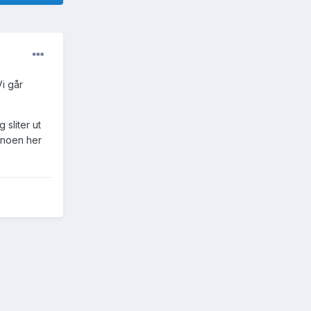
Vi går
sliter ut
t noen her