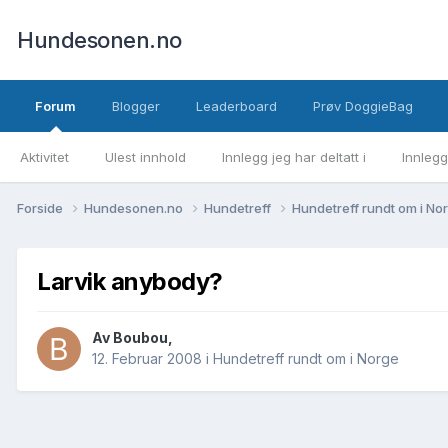
Hundesonen.no
Forum
Blogger
Leaderboard
Prøv DoggieBag
Aktivitet
Ulest innhold
Innlegg jeg har deltatt i
Innlegg
Forside
Hundesonen.no
Hundetreff
Hundetreff rundt om i No
Larvik anybody?
Av
Boubou
,
12. Februar 2008
i
Hundetreff rundt om i Norge