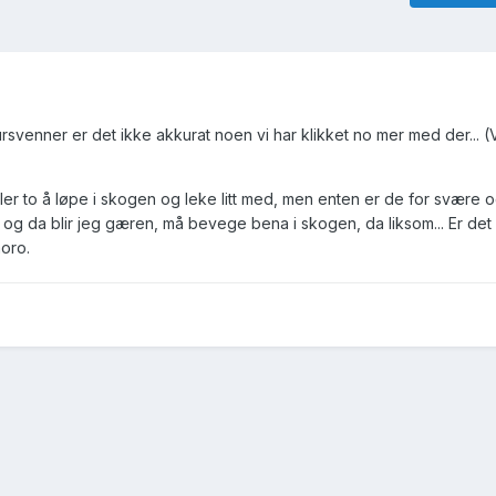
svenner er det ikke akkurat noen vi har klikket no mer med der... (
r to å løpe i skogen og leke litt med, men enten er de for svære og 
t og da blir jeg gæren, må bevege bena i skogen, da liksom... Er de
oro.