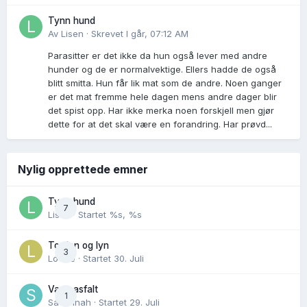
Tynn hund
Av
Lisen
·
Skrevet
I går, 07:12 AM
Parasitter er det ikke da hun også lever med andre
hunder og de er normalvektige. Ellers hadde de også
blitt smitta. Hun får lik mat som de andre. Noen ganger
er det mat fremme hele dagen mens andre dager blir
det spist opp. Har ikke merka noen forskjell men gjør
dette for at det skal være en forandring. Har prøvd...
Nylig opprettede emner
Tynn hund
7
Lisen
· Startet
%s, %s
Torden og lyn
3
Lovise
· Startet
30. Juli
Varm asfalt
1
Savannah
· Startet
29. Juli