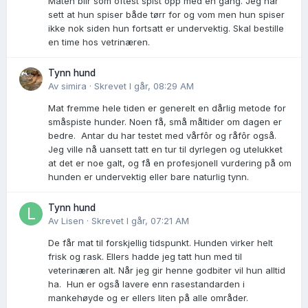
Maten blir som oftest spist opp med en gang. Jeg har
sett at hun spiser både tørr for og vom men hun spiser
ikke nok siden hun fortsatt er undervektig. Skal bestille
en time hos vetrinæren.
Tynn hund
Av
simira
·
Skrevet
I går, 08:29 AM
Mat fremme hele tiden er generelt en dårlig metode for
småspiste hunder. Noen få, små måltider om dagen er
bedre. Antar du har testet med vårfôr og råfôr også.
Jeg ville nå uansett tatt en tur til dyrlegen og utelukket
at det er noe galt, og få en profesjonell vurdering på om
hunden er undervektig eller bare naturlig tynn.
Tynn hund
Av
Lisen
·
Skrevet
I går, 07:21 AM
De får mat til forskjellig tidspunkt. Hunden virker helt
frisk og rask. Ellers hadde jeg tatt hun med til
veterinæren alt. Når jeg gir henne godbiter vil hun alltid
ha. Hun er også lavere enn rasestandarden i
mankehøyde og er ellers liten på alle områder.