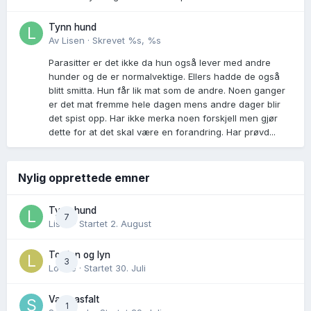
Tynn hund
Av
Lisen
·
Skrevet
%s, %s
Parasitter er det ikke da hun også lever med andre
hunder og de er normalvektige. Ellers hadde de også
blitt smitta. Hun får lik mat som de andre. Noen ganger
er det mat fremme hele dagen mens andre dager blir
det spist opp. Har ikke merka noen forskjell men gjør
dette for at det skal være en forandring. Har prøvd...
Nylig opprettede emner
Tynn hund
7
Lisen
· Startet
2. August
Torden og lyn
3
Lovise
· Startet
30. Juli
Varm asfalt
1