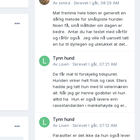
Av
simira
·
Skrevet
I går, 08:29 AM
Mat fremme hele tiden er generelt en
dårlig metode for småspiste hunder.
Noen få, små måltider om dagen er
bedre. Antar du har testet med vårfôr
og råfôr også. Jeg ville nå uansett tatt
en tur til dyrlegen og utelukket at det...
Tynn hund
Av
Lisen
·
Skrevet
I går, 07:21 AM
De får mat til forskjellig tidspunkt.
Hunden virker helt frisk og rask. Ellers
hadde jeg tatt hun med til veterinæren
alt. Når jeg gir henne godbiter vil hun
alltid ha. Hun er også lavere enn
rasestandarden i mankehøyde og er...
Tynn hund
Av
Lisen
·
Skrevet
I går, 07:12 AM
Parasitter er det ikke da hun også lever