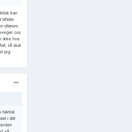
aktisk kan
tilfelle
e utløses.
 beveger oss
er ikke hva
all, så skal
et jeg
.
u faktisk
et i ditt
tferden
d. så