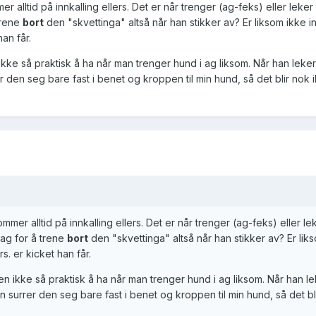
alltid på innkalling ellers. Det er når trenger (ag-feks) eller leke
trene
bort
den "skvettinga" altså når han stikker av? Er liksom ikke in
an får.
kke så praktisk å ha når man trenger hund i ag liksom. Når han leke
 den seg bare fast i benet og kroppen til min hund, så det blir nok 
er alltid på innkalling ellers. Det er når trenger (ag-feks) eller l
ag for å trene
bort
den "skvettinga" altså når han stikker av? Er lik
s. er kicket han får.
n ikke så praktisk å ha når man trenger hund i ag liksom. Når han l
 surrer den seg bare fast i benet og kroppen til min hund, så det bl