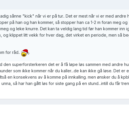
tadig sånne "kick" når vi er på tur.. Det er mest når vi er med andre 
g roper på han og han kommer, så stopper han ca 1-2 m foran meg og
eg og leke knurre. Det kan ta veldig lang tid før han kommer inn ig
s, og klippet litt vekk for hver dag, det virket en periode, men så b
m for råd..
med den superforsterkeren det er å få løpe løs sammen med andre hu
t hunder som ikke kommer når du kaller...de kan ikke gå løse. Det er e
 altså en konsekvens av å komme på innkalling. men ønsker du å kpb
nna, så har han gått løs for siste gang på en stund...intill du får tren