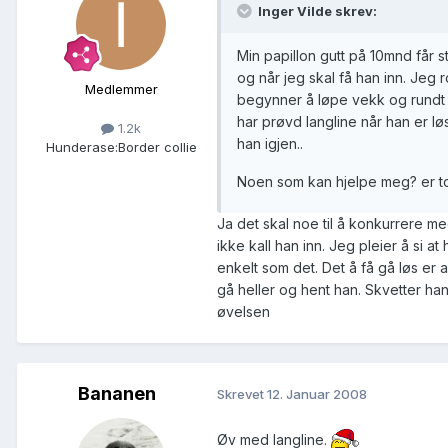
Inger Vilde skrev:
Min papillon gutt på 10mnd får s
og når jeg skal få han inn. Je
Medlemmer
begynner å løpe vekk og rundt m
har prøvd langline når han er lø
1.2k
han igjen..
Hunderase:
Border collie
Noen som kan hjelpe meg? er to
Ja det skal noe til å konkurrere 
ikke kall han inn. Jeg pleier å si a
enkelt som det. Det å få gå løs er
gå heller og hent han. Skvetter han u
øvelsen
Bananen
Skrevet
12. Januar 2008
Øv med langline.