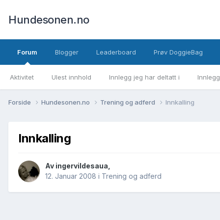
Hundesonen.no
Forum
Blogger
Leaderboard
Prøv DoggieBag
Aktivitet
Ulest innhold
Innlegg jeg har deltatt i
Innlegg
Forside
Hundesonen.no
Trening og adferd
Innkalling
Innkalling
Av
ingervildesaua
,
12. Januar 2008
i
Trening og adferd