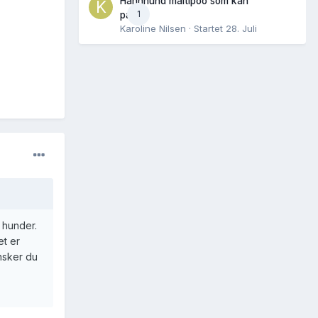
Hannhund maltipoo som kan
1
parres
Karoline Nilsen
· Startet
28. Juli
 hunder.
et er
nsker du