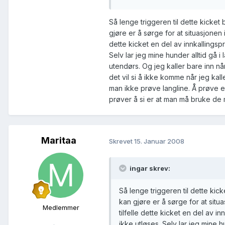
Så lenge triggeren til dette kicket 
gjøre er å sørge for at situasjonen ik
dette kicket en del av innkallingsp
Selv lar jeg mine hunder alltid gå i
utendørs. Og jeg kaller bare inn nå
det vil si å ikke komme når jeg kalle
man ikke prøve langline. Å prøve e
prøver å si er at man må bruke de
Maritaa
Skrevet
15. Januar 2008
ingar skrev:
Så lenge triggeren til dette kick
kan gjøre er å sørge for at situas
Medlemmer
tilfelle dette kicket en del av i
ikke utløses. Selv lar jeg mine h