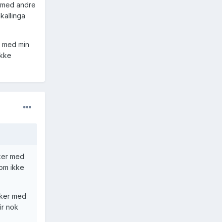
r med andre
kallinga
r med min
ikke
eker med
som ikke
eker med
ir nok