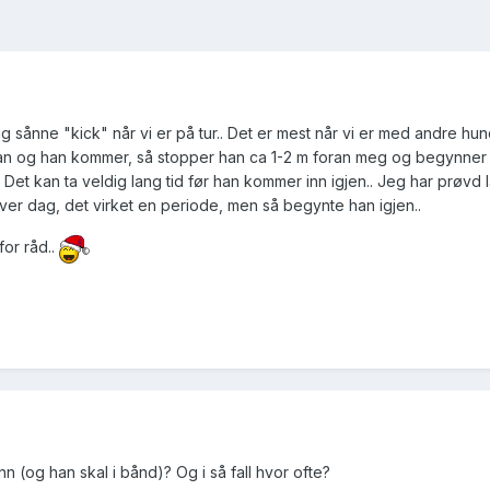
ig sånne "kick" når vi er på tur.. Det er mest når vi er med andre hun
 han og han kommer, så stopper han ca 1-2 m foran meg og begynner
et kan ta veldig lang tid før han kommer inn igjen.. Jeg har prøvd l
 hver dag, det virket en periode, men så begynte han igjen..
or råd..
 (og han skal i bånd)? Og i så fall hvor ofte?