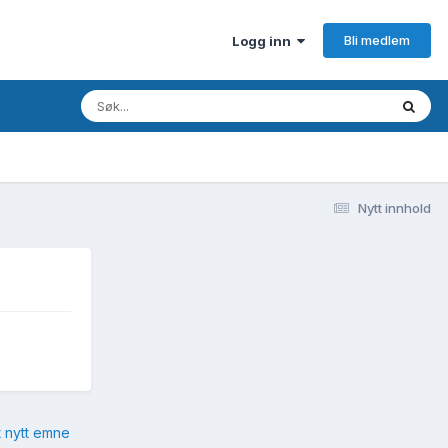
Bli medlem
Logg inn
Nytt innhold
t nytt emne