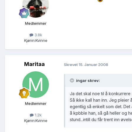
Medlemmer
3.8k
Kjønn:
Kvinne
Maritaa
Skrevet
15. Januar 2008
ingar skrev:
Ja det skal noe til å konkurre
Så ikke kall han inn. Jeg pleier
Medlemmer
egentlig så enkelt som det. Det
å kpbble han, så gå heller og he
1.2k
stund...intill du får trent inn øvel
Kjønn:
Kvinne