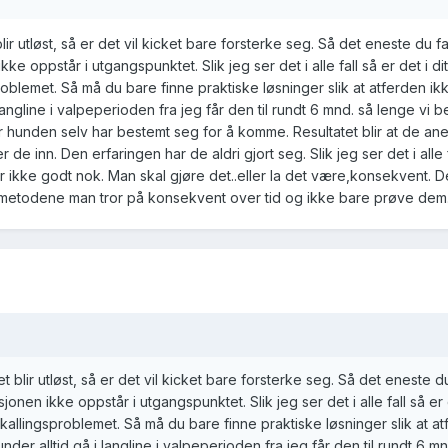
blir utløst, så er det vil kicket bare forsterke seg. Så det eneste du f
ke oppstår i utgangspunktet. Slik jeg ser det i alle fall så er det i ditt 
roblemet. Så må du bare finne praktiske løsninger slik at atferden ikk
 langline i valpeperioden fra jeg får den til rundt 6 mnd. så lenge vi
r hunden selv har bestemt seg for å komme. Resultatet blir at de an
r de inn. Den erfaringen har de aldri gjort seg. Slik jeg ser det i alle f
r ikke godt nok. Man skal gjøre det..eller la det være,konsekvent. D
 metodene man tror på konsekvent over tid og ikke bare prøve dem
et blir utløst, så er det vil kicket bare forsterke seg. Så det eneste d
jonen ikke oppstår i utgangspunktet. Slik jeg ser det i alle fall så er d
nnkallingsproblemet. Så må du bare finne praktiske løsninger slik at a
under alltid gå i langline i valpeperioden fra jeg får den til rundt 6 mn