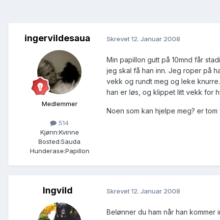
ingervildesaua
Skrevet
12. Januar 2008
Min papillon gutt på 10mnd får stad
jeg skal få han inn. Jeg roper på
vekk og rundt meg og leke knurre. D
han er løs, og klippet litt vekk for
Medlemmer
Noen som kan hjelpe meg? er tom f
514
Kjønn:
Kvinne
Bosted:
Sauda
Hunderase:
Papillon
Ingvild
Skrevet
12. Januar 2008
Belønner du ham når han kommer inn