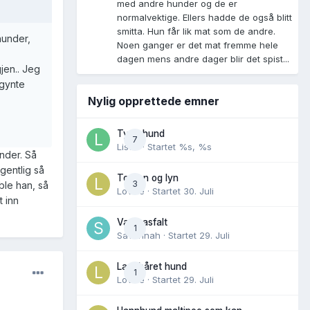
med andre hunder og de er
normalvektige. Ellers hadde de også blitt
smitta. Hun får lik mat som de andre.
hunder,
Noen ganger er det mat fremme hele
dagen mens andre dager blir det spist...
jen.. Jeg
egynte
Nylig opprettede emner
Tynn hund
7
Lisen
· Startet
%s, %s
nder. Så
gentlig så
Torden og lyn
3
ble han, så
Lovise
· Startet
30. Juli
t inn
Varm asfalt
1
Savannah
· Startet
29. Juli
Langhåret hund
1
Lovise
· Startet
29. Juli