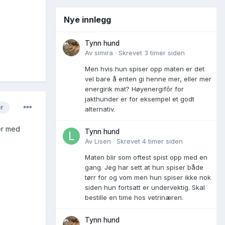
Nye innlegg
Tynn hund
Av
simira
·
Skrevet
3 timer siden
Men hvis hun spiser opp maten er det
vel bare å enten gi henne mer, eller mer
energirik mat? Høyenergifôr for
jakthunder er for eksempel et godt
er
alternativ.
er med
Tynn hund
Av
Lisen
·
Skrevet
4 timer siden
Maten blir som oftest spist opp med en
gang. Jeg har sett at hun spiser både
tørr for og vom men hun spiser ikke nok
siden hun fortsatt er undervektig. Skal
bestille en time hos vetrinæren.
Tynn hund