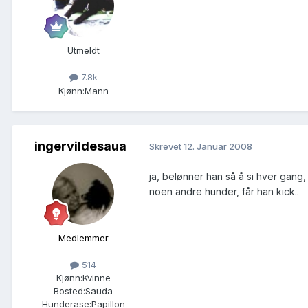
Utmeldt
7.8k
Kjønn:
Mann
ingervildesaua
Skrevet
12. Januar 2008
ja, belønner han så å si hver gang
noen andre hunder, får han kick..
Medlemmer
514
Kjønn:
Kvinne
Bosted:
Sauda
Hunderase:
Papillon