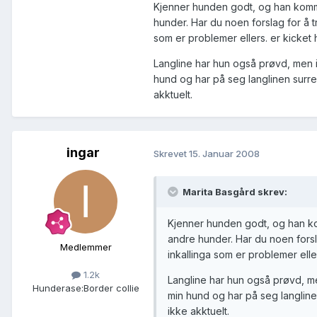
Kjenner hunden godt, og han kommer 
hunder. Har du noen forslag for å 
som er problemer ellers. er kicket h
Langline har hun også prøvd, men i
hund og har på seg langlinen surrer
akktuelt.
ingar
Skrevet
15. Januar 2008
Marita Basgård skrev:
Kjenner hunden godt, og han komm
andre hunder. Har du noen forsl
Medlemmer
inkallinga som er problemer eller
1.2k
Langline har hun også prøvd, me
Hunderase:
Border collie
min hund og har på seg langlinen
ikke akktuelt.