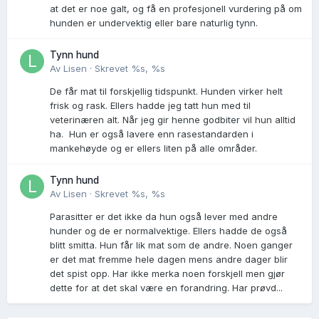
at det er noe galt, og få en profesjonell vurdering på om
hunden er undervektig eller bare naturlig tynn.
Tynn hund
Av
Lisen
·
Skrevet
%s, %s
De får mat til forskjellig tidspunkt. Hunden virker helt
frisk og rask. Ellers hadde jeg tatt hun med til
veterinæren alt. Når jeg gir henne godbiter vil hun alltid
ha. Hun er også lavere enn rasestandarden i
mankehøyde og er ellers liten på alle områder.
Tynn hund
Av
Lisen
·
Skrevet
%s, %s
Parasitter er det ikke da hun også lever med andre
hunder og de er normalvektige. Ellers hadde de også
blitt smitta. Hun får lik mat som de andre. Noen ganger
er det mat fremme hele dagen mens andre dager blir
det spist opp. Har ikke merka noen forskjell men gjør
dette for at det skal være en forandring. Har prøvd...