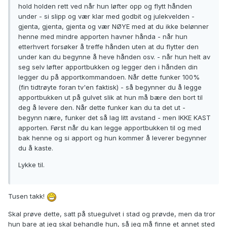
hold holden rett ved når hun løfter opp og flytt hånden
under - si slipp og vær klar med godbit og julekvelden -
gjenta, gjenta, gjenta og vær NØYE med at du ikke belønner
henne med mindre apporten havner hånda - når hun
etterhvert forsøker å treffe hånden uten at du flytter den
under kan du begynne å heve hånden osv. - når hun helt av
seg selv løfter apportbukken og legger den i hånden din
legger du på apportkommandoen. Når dette funker 100%
(fin tidtrøyte foran tv'en faktisk) - så begynner du å legge
apportbukken ut på gulvet slik at hun må bære den bort til
deg å levere den. Når dette funker kan du ta det ut -
begynn nære, funker det så lag litt avstand - men IKKE KAST
apporten. Først når du kan legge apportbukken til og med
bak henne og si apport og hun kommer å leverer begynner
du å kaste.
Lykke til.
Tusen takk!
Skal prøve dette, satt på stuegulvet i stad og prøvde, men da tror
hun bare at jeg skal behandle hun, så jeg må finne et annet sted