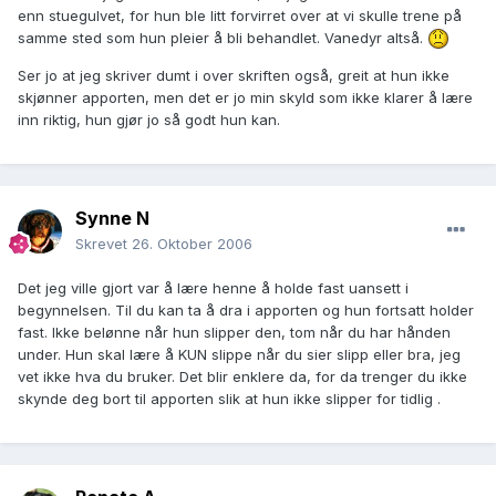
enn stuegulvet, for hun ble litt forvirret over at vi skulle trene på
samme sted som hun pleier å bli behandlet. Vanedyr altså.
Ser jo at jeg skriver dumt i over skriften også, greit at hun ikke
skjønner apporten, men det er jo min skyld som ikke klarer å lære
inn riktig, hun gjør jo så godt hun kan.
Synne N
Skrevet
26. Oktober 2006
Det jeg ville gjort var å lære henne å holde fast uansett i
begynnelsen. Til du kan ta å dra i apporten og hun fortsatt holder
fast. Ikke belønne når hun slipper den, tom når du har hånden
under. Hun skal lære å KUN slippe når du sier slipp eller bra, jeg
vet ikke hva du bruker. Det blir enklere da, for da trenger du ikke
skynde deg bort til apporten slik at hun ikke slipper for tidlig .