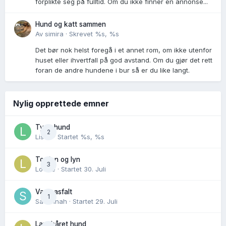
forplikte seg på fulltid. Om du ikke finner en annonse...
Hund og katt sammen
Av
simira
·
Skrevet
%s, %s
Det bør nok helst foregå i et annet rom, om ikke utenfor
huset eller ihvertfall på god avstand. Om du gjør det rett
foran de andre hundene i bur så er du like langt.
Nylig opprettede emner
Tynn hund
2
Lisen
· Startet
%s, %s
Torden og lyn
3
Lovise
· Startet
30. Juli
Varm asfalt
1
Savannah
· Startet
29. Juli
Langhåret hund