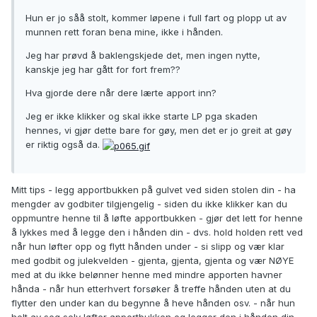
Hun er jo såå stolt, kommer løpene i full fart og plopp ut av
munnen rett foran bena mine, ikke i hånden.
Jeg har prøvd å baklengskjede det, men ingen nytte,
kanskje jeg har gått for fort frem??
Hva gjorde dere når dere lærte apport inn?
Jeg er ikke klikker og skal ikke starte LP pga skaden
hennes, vi gjør dette bare for gøy, men det er jo greit at gøy
er riktig også da.
Mitt tips - legg apportbukken på gulvet ved siden stolen din - ha
mengder av godbiter tilgjengelig - siden du ikke klikker kan du
oppmuntre henne til å løfte apportbukken - gjør det lett for henne
å lykkes med å legge den i hånden din - dvs. hold holden rett ved
når hun løfter opp og flytt hånden under - si slipp og vær klar
med godbit og julekvelden - gjenta, gjenta, gjenta og vær NØYE
med at du ikke belønner henne med mindre apporten havner
hånda - når hun etterhvert forsøker å treffe hånden uten at du
flytter den under kan du begynne å heve hånden osv. - når hun
helt av seg selv løfter apportbukken og legger den i hånden din