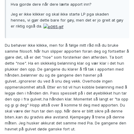
Hva gjorde dere når dere lærte apport inn?
Jeg er ikke klikker og skal ikke starte LP pga skaden
hennes, vi gjør dette bare for gøy, men det er jo greit at gøy
er riktig også da.
Du behøver ikke klikke, men for å følge mitt råd må du bruke
samme filosofi. Når hun slipper apporten foran deg og fortsetter å
gjøre det, så er det "noe" som forsterker den atferden. Ta bort
dette "noe". Ha en skikkelig belønning klar og vær klar i det hun
plukker den opp. De gangene du klarer å få tak i apporten med
hånden..belønner du og de gangene den havner på
gulvet...ignorerer du ved å snu deg vekk. Overhode ingen
oppmerskomhet altså. Etter en tid vil hun kobble belønning med å
legge den i hånden din. Pass spessielt på i det øyeblikket hun tar
den opp i fra gulvet..ha hånden klar. Momentet så langt er "ta opp
og gi gi deg" Hopp altså over å komme til deg med apporten. Du
skal være der hun tar den opp. Når dere er blitt sikre på denne
biten..kan du gradvis øke avstand. Kjempegøy å trene på denne
måten. Jeg husker akkurat det samme med Pia. De gangene den
havnet på gulvet døde ganske fort ut.