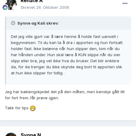
Renate A
Skrevet
26. Oktober 2006
Synne og Kali skrev:
Det jeg ville gjort var å lære henne å holde fast uansett i
begynnelsen. Til du kan ta å dra i apporten og hun fortsatt
holder fast. Ikke belønne når hun slipper den, tom når du
har hånden under. Hun skal lære å KUN slippe når du sier
slipp eller bra, jeg vet ikke hva du bruker. Det blir enklere
da, for da trenger du ikke skynde deg bort til apporten slik
at hun ikke slipper for tidlig .
Jeg har baklengskjedet det på den måten, men kanskje gått litt
for fort frem..får prøve igjen.
Takk for tips
Synne N