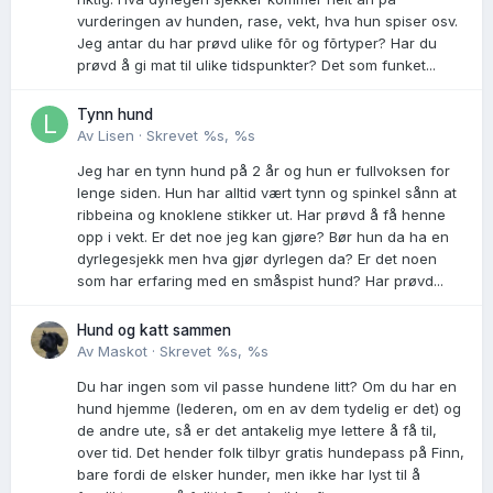
vurderingen av hunden, rase, vekt, hva hun spiser osv.
Jeg antar du har prøvd ulike fõr og fõrtyper? Har du
prøvd å gi mat til ulike tidspunkter? Det som funket...
Tynn hund
Av
Lisen
·
Skrevet
%s, %s
Jeg har en tynn hund på 2 år og hun er fullvoksen for
lenge siden. Hun har alltid vært tynn og spinkel sånn at
ribbeina og knoklene stikker ut. Har prøvd å få henne
opp i vekt. Er det noe jeg kan gjøre? Bør hun da ha en
dyrlegesjekk men hva gjør dyrlegen da? Er det noen
som har erfaring med en småspist hund? Har prøvd...
Hund og katt sammen
Av
Maskot
·
Skrevet
%s, %s
Du har ingen som vil passe hundene litt? Om du har en
hund hjemme (lederen, om en av dem tydelig er det) og
de andre ute, så er det antakelig mye lettere å få til,
over tid. Det hender folk tilbyr gratis hundepass på Finn,
bare fordi de elsker hunder, men ikke har lyst til å