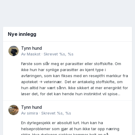
Nye innlegg
Tynn hund
Av
Maskot
·
Skrevet
%s, %s
Første som slår meg er parasitter eller stoffskifte. Om
ikke hun har synlige parasitter av kjent type i
avføringen, som kan fikses med en reseptfri markkur fra
apoteket -> veterinær. Det er antakelig stoffskifte, om
hun alltid har vært sånn. Ikke sikkert at mer energirikt for
løser det, for det kan hende hun instinktivt vil spise...
Tynn hund
Av
simira
·
Skrevet
%s, %s
En dyrlegesjekk er absolutt lurt. Hun kan ha
helseproblemer som gjør at hun ikke tar opp næring
riktig. Hva dyrlegen sjekker kommer helt an på