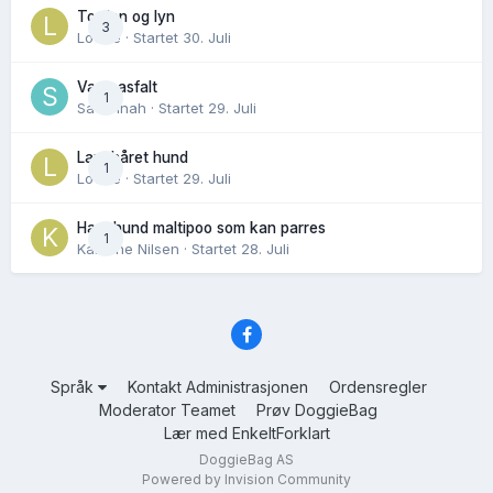
Torden og lyn
3
Lovise
· Startet
30. Juli
Varm asfalt
1
Savannah
· Startet
29. Juli
Langhåret hund
1
Lovise
· Startet
29. Juli
Hannhund maltipoo som kan parres
1
Karoline Nilsen
· Startet
28. Juli
Språk
Kontakt Administrasjonen
Ordensregler
Moderator Teamet
Prøv DoggieBag
Lær med EnkeltForklart
DoggieBag AS
Powered by Invision Community