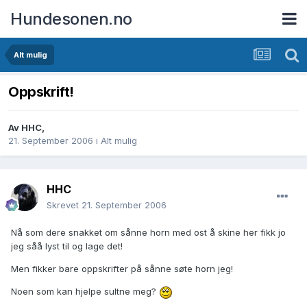
Hundesonen.no
Alt mulig
Oppskrift!
Av
HHC
,
21. September 2006
i
Alt mulig
HHC
Skrevet
21. September 2006
Nå som dere snakket om sånne horn med ost å skine her fikk jo
jeg såå lyst til og lage det!
Men fikker bare oppskrifter på sånne søte horn jeg!
Noen som kan hjelpe sultne meg?