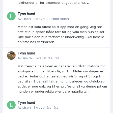
jakthunder er for eksempel et godt alternativ.
Tynn hund
Av
Lisen
·
Skrevet
20 timer siden
Maten blir som oftest spist opp med en gang. Jeg har
sett at hun spiser både tørr for og vom men hun spiser
ikke nok siden hun fortsatt er undervektig. Skal bestille
en time hos vetrinæren.
Tynn hund
Av
simira
·
Skrevet
%s, %s
Mat fremme hele tiden er generelt en dårlig metode for
småspiste hunder. Noen få, små måltider om dagen er
bedre. Antar du har testet med vårfôr og råfôr også.
Jeg ville nå uansett tatt en tur til dyrlegen og utelukket
at det er noe galt, og få en profesjonell vurdering på om
hunden er undervektig eller bare naturlig tynn.
Tynn hund
Av
Lisen
·
Skrevet
%s, %s