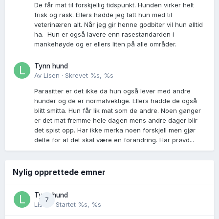
De får mat til forskjellig tidspunkt. Hunden virker helt
frisk og rask. Ellers hadde jeg tatt hun med til
veterinæren alt. Når jeg gir henne godbiter vil hun alltid
ha. Hun er også lavere enn rasestandarden i
mankehøyde og er ellers liten på alle områder.
Tynn hund
Av
Lisen
·
Skrevet
%s, %s
Parasitter er det ikke da hun også lever med andre
hunder og de er normalvektige. Ellers hadde de også
blitt smitta. Hun får lik mat som de andre. Noen ganger
er det mat fremme hele dagen mens andre dager blir
det spist opp. Har ikke merka noen forskjell men gjør
dette for at det skal være en forandring. Har prøvd...
Nylig opprettede emner
Tynn hund
7
Lisen
· Startet
%s, %s