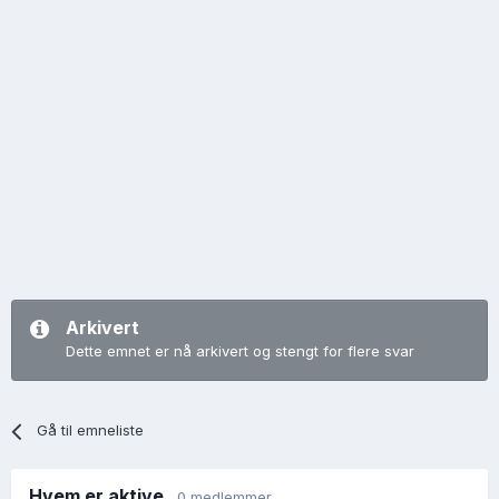
Arkivert
Dette emnet er nå arkivert og stengt for flere svar
Gå til emneliste
Hvem er aktive
0 medlemmer