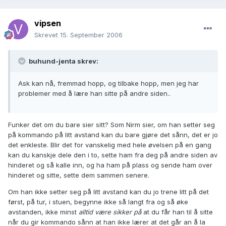
vipsen
Skrevet
15. September 2006
buhund-jenta skrev:
Ask kan nå, fremmad hopp, og tilbake hopp, men jeg har
problemer med å lære han sitte på andre siden..
Funker det om du bare sier sitt? Som Nirm sier, om han setter seg
på kommando på litt avstand kan du bare gjøre det sånn, det er jo
det enkleste. Blir det for vanskelig med hele øvelsen på en gang
kan du kanskje dele den i to, sette ham fra deg på andre siden av
hinderet og så kalle inn, og ha ham på plass og sende ham over
hinderet og sitte, sette dem sammen senere.
Om han ikke setter seg på litt avstand kan du jo trene litt på det
først, på tur, i stuen, begynne ikke så langt fra og så øke
avstanden, ikke minst
alltid være sikker på
at du får han til å sitte
når du gir kommando sånn at han ikke lærer at det går an å la