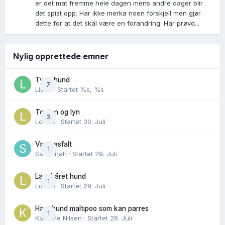
er det mat fremme hele dagen mens andre dager blir
det spist opp. Har ikke merka noen forskjell men gjør
dette for at det skal være en forandring. Har prøvd...
Nylig opprettede emner
Tynn hund
7
Lisen
· Startet
%s, %s
Torden og lyn
3
Lovise
· Startet
30. Juli
Varm asfalt
1
Savannah
· Startet
29. Juli
Langhåret hund
1
Lovise
· Startet
29. Juli
Hannhund maltipoo som kan parres
1
Karoline Nilsen
· Startet
28. Juli