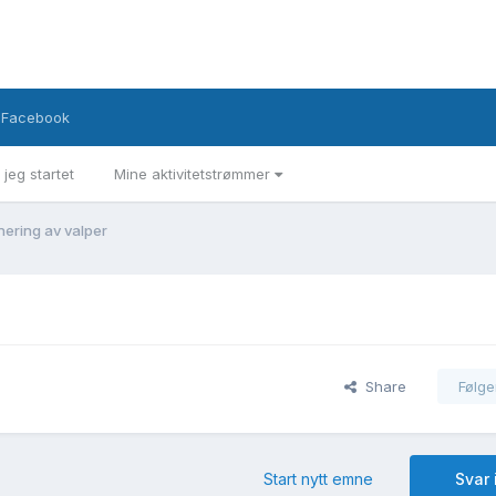
Facebook
 jeg startet
Mine aktivitetstrømmer
nering av valper
Share
Følge
Start nytt emne
Svar 