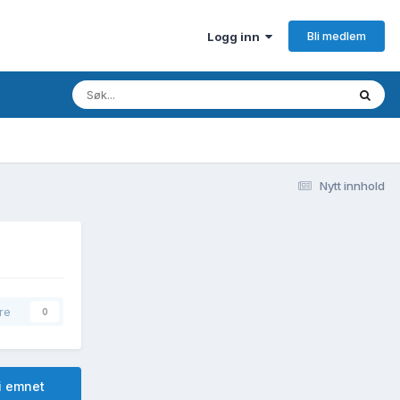
Bli medlem
Logg inn
Nytt innhold
re
0
i emnet