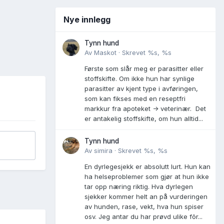
Nye innlegg
Tynn hund
Av
Maskot
·
Skrevet
%s, %s
Første som slår meg er parasitter eller
stoffskifte. Om ikke hun har synlige
parasitter av kjent type i avføringen,
som kan fikses med en reseptfri
markkur fra apoteket -> veterinær. Det
er antakelig stoffskifte, om hun alltid...
Tynn hund
Av
simira
·
Skrevet
%s, %s
En dyrlegesjekk er absolutt lurt. Hun kan
ha helseproblemer som gjør at hun ikke
tar opp næring riktig. Hva dyrlegen
sjekker kommer helt an på vurderingen
av hunden, rase, vekt, hva hun spiser
osv. Jeg antar du har prøvd ulike fõr...