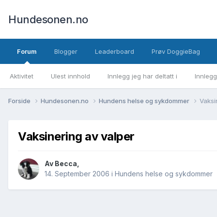
Hundesonen.no
Forum
Blogger
Leaderboard
Prøv DoggieBag
Aktivitet
Ulest innhold
Innlegg jeg har deltatt i
Innlegg
Forside
Hundesonen.no
Hundens helse og sykdommer
Vaksi
Vaksinering av valper
Av
Becca
,
14. September 2006
i
Hundens helse og sykdommer