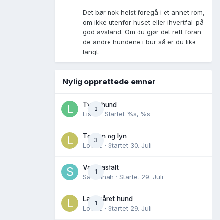
Det bør nok helst foregå i et annet rom,
om ikke utenfor huset eller ihvertfall på
god avstand. Om du gjør det rett foran
de andre hundene i bur så er du like
langt.
Nylig opprettede emner
Tynn hund
2
Lisen
· Startet
%s, %s
Torden og lyn
3
Lovise
· Startet
30. Juli
Varm asfalt
1
Savannah
· Startet
29. Juli
Langhåret hund
1
Lovise
· Startet
29. Juli