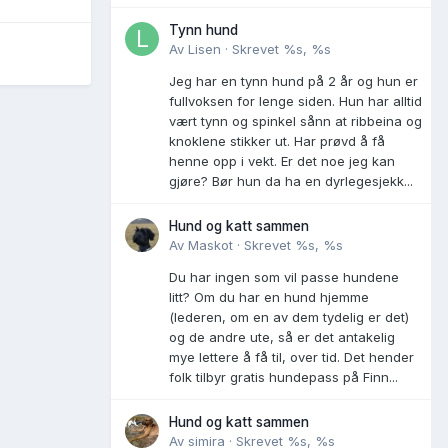
Tynn hund
Av
Lisen
·
Skrevet
%s, %s
Jeg har en tynn hund på 2 år og hun er
fullvoksen for lenge siden. Hun har alltid
vært tynn og spinkel sånn at ribbeina og
knoklene stikker ut. Har prøvd å få
henne opp i vekt. Er det noe jeg kan
gjøre? Bør hun da ha en dyrlegesjekk...
Hund og katt sammen
Av
Maskot
·
Skrevet
%s, %s
Du har ingen som vil passe hundene
litt? Om du har en hund hjemme
(lederen, om en av dem tydelig er det)
og de andre ute, så er det antakelig
mye lettere å få til, over tid. Det hender
folk tilbyr gratis hundepass på Finn...
Hund og katt sammen
Av
simira
·
Skrevet
%s, %s