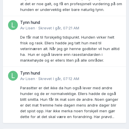
at det er noe galt, og få en profesjonell vurdering på om
hunden er undervektig eller bare naturlig tynn.
Tynn hund
Av
Lisen
·
Skrevet
I går, 07:21 AM
De får mat til forskjellig tidspunkt. Hunden virker helt
frisk og rask. Ellers hadde jeg tatt hun med til
veterinæren alt. Når jeg gir henne godbiter vil hun alltid
ha. Hun er også lavere enn rasestandarden i
mankehøyde og er ellers liten på alle områder.
Tynn hund
Av
Lisen
·
Skrevet
I går, 07:12 AM
Parasitter er det ikke da hun også lever med andre
hunder og de er normalvektige. Ellers hadde de også
blitt smitta. Hun får lik mat som de andre. Noen ganger
er det mat fremme hele dagen mens andre dager blir
det spist opp. Har ikke merka noen forskjell men gjør
dette for at det skal være en forandring. Har prøvd...