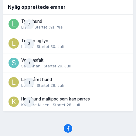
Nylig opprettede emner
Tynn hund
7
Lisen
· Startet
%s, %s
Torden og lyn
3
Lovise
· Startet
30. Juli
Varm asfalt
1
Savannah
· Startet
29. Juli
Langhåret hund
1
Lovise
· Startet
29. Juli
Hannhund maltipoo som kan parres
1
Karoline Nilsen
· Startet
28. Juli