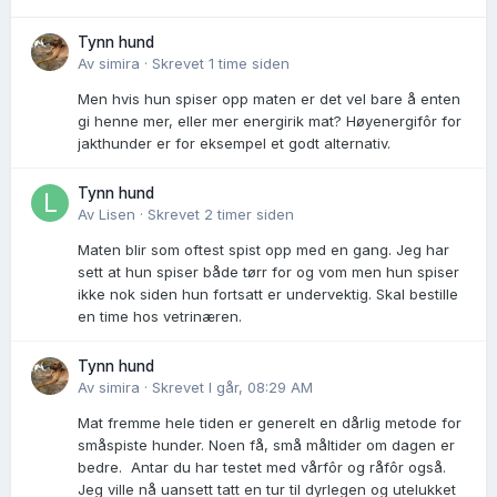
Tynn hund
Av
simira
·
Skrevet
1 time siden
Men hvis hun spiser opp maten er det vel bare å enten
gi henne mer, eller mer energirik mat? Høyenergifôr for
jakthunder er for eksempel et godt alternativ.
Tynn hund
Av
Lisen
·
Skrevet
2 timer siden
Maten blir som oftest spist opp med en gang. Jeg har
sett at hun spiser både tørr for og vom men hun spiser
ikke nok siden hun fortsatt er undervektig. Skal bestille
en time hos vetrinæren.
Tynn hund
Av
simira
·
Skrevet
I går, 08:29 AM
Mat fremme hele tiden er generelt en dårlig metode for
småspiste hunder. Noen få, små måltider om dagen er
bedre. Antar du har testet med vårfôr og råfôr også.
Jeg ville nå uansett tatt en tur til dyrlegen og utelukket