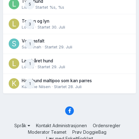
Tynn hund
5
Lisen
· Startet
%s, %s
Torden og lyn
3
Lovise
· Startet
30. Juli
Varm asfalt
1
Savannah
· Startet
29. Juli
Langhåret hund
1
Lovise
· Startet
29. Juli
Hannhund maltipoo som kan parres
1
Karoline Nilsen
· Startet
28. Juli
Språk
Kontakt Administrasjonen
Ordensregler
Moderator Teamet
Prøv DoggieBag
Lær med EnkeltForklart