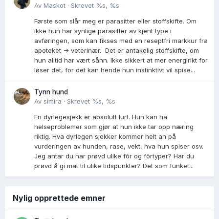
Av
Maskot
·
Skrevet
%s, %s
Første som slår meg er parasitter eller stoffskifte. Om
ikke hun har synlige parasitter av kjent type i
avføringen, som kan fikses med en reseptfri markkur fra
apoteket -> veterinær. Det er antakelig stoffskifte, om
hun alltid har vært sånn. Ikke sikkert at mer energirikt for
løser det, for det kan hende hun instinktivt vil spise...
Tynn hund
Av
simira
·
Skrevet
%s, %s
En dyrlegesjekk er absolutt lurt. Hun kan ha
helseproblemer som gjør at hun ikke tar opp næring
riktig. Hva dyrlegen sjekker kommer helt an på
vurderingen av hunden, rase, vekt, hva hun spiser osv.
Jeg antar du har prøvd ulike fõr og fõrtyper? Har du
prøvd å gi mat til ulike tidspunkter? Det som funket...
Nylig opprettede emner