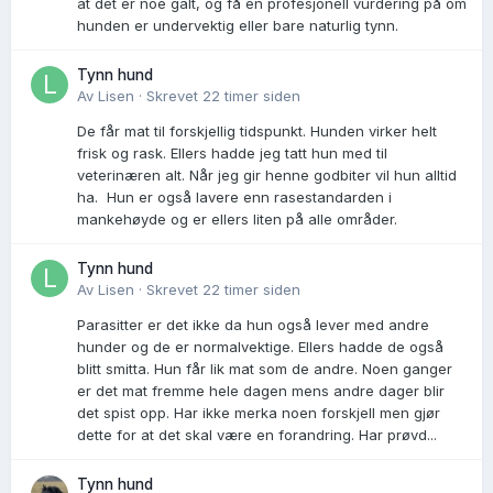
at det er noe galt, og få en profesjonell vurdering på om
hunden er undervektig eller bare naturlig tynn.
Tynn hund
Av
Lisen
·
Skrevet
22 timer siden
De får mat til forskjellig tidspunkt. Hunden virker helt
frisk og rask. Ellers hadde jeg tatt hun med til
veterinæren alt. Når jeg gir henne godbiter vil hun alltid
ha. Hun er også lavere enn rasestandarden i
mankehøyde og er ellers liten på alle områder.
Tynn hund
Av
Lisen
·
Skrevet
22 timer siden
Parasitter er det ikke da hun også lever med andre
hunder og de er normalvektige. Ellers hadde de også
blitt smitta. Hun får lik mat som de andre. Noen ganger
er det mat fremme hele dagen mens andre dager blir
det spist opp. Har ikke merka noen forskjell men gjør
dette for at det skal være en forandring. Har prøvd...
Tynn hund