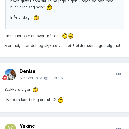
noen gutter som skulle ha jagd elgen. Jagde de han med
biler eller seg selv?
BlÅnd idag...
Hmm..Har ikke du svart hår da?
Men nei, etter det jeg skjønte var det 3 bilder som jagde elgene!
Denise
Skrevet
18. August 2006
Stakkars elger!
Hvordan kan folk gjøre slikt?!
Yakine