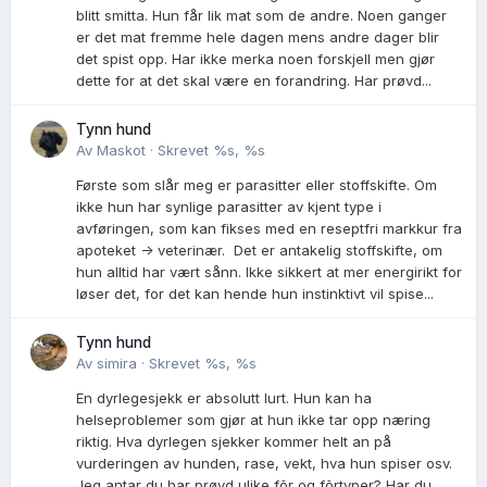
blitt smitta. Hun får lik mat som de andre. Noen ganger
er det mat fremme hele dagen mens andre dager blir
det spist opp. Har ikke merka noen forskjell men gjør
dette for at det skal være en forandring. Har prøvd...
Tynn hund
Av
Maskot
·
Skrevet
%s, %s
Første som slår meg er parasitter eller stoffskifte. Om
ikke hun har synlige parasitter av kjent type i
avføringen, som kan fikses med en reseptfri markkur fra
apoteket -> veterinær. Det er antakelig stoffskifte, om
hun alltid har vært sånn. Ikke sikkert at mer energirikt for
løser det, for det kan hende hun instinktivt vil spise...
Tynn hund
Av
simira
·
Skrevet
%s, %s
En dyrlegesjekk er absolutt lurt. Hun kan ha
helseproblemer som gjør at hun ikke tar opp næring
riktig. Hva dyrlegen sjekker kommer helt an på
vurderingen av hunden, rase, vekt, hva hun spiser osv.
Jeg antar du har prøvd ulike fõr og fõrtyper? Har du