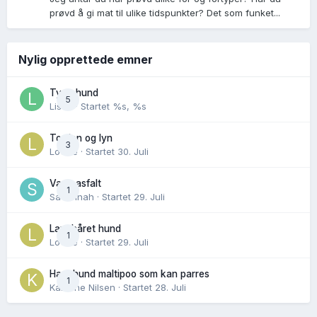
prøvd å gi mat til ulike tidspunkter? Det som funket...
Nylig opprettede emner
Tynn hund
5
Lisen
· Startet
%s, %s
Torden og lyn
3
Lovise
· Startet
30. Juli
Varm asfalt
1
Savannah
· Startet
29. Juli
Langhåret hund
1
Lovise
· Startet
29. Juli
Hannhund maltipoo som kan parres
1
Karoline Nilsen
· Startet
28. Juli