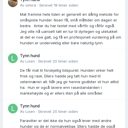
Av
simira
·
Skrevet
18 timer siden
Mat fremme hele tiden er generelt en dårlig metode for
småspiste hunder. Noen få, små måltider om dagen er
bedre. Antar du har testet med vårfôr og råfôr også.
Jeg ville nå uansett tatt en tur til dyrlegen og utelukket
at det er noe galt, og få en profesjonell vurdering på om
hunden er undervektig eller bare naturlig tynn.
Tynn hund
Av
Lisen
·
Skrevet
20 timer siden
De får mat til forskjellig tidspunkt. Hunden virker helt
frisk og rask. Ellers hadde jeg tatt hun med til
veterinæren alt. Når jeg gir henne godbiter vil hun alltid
ha. Hun er også lavere enn rasestandarden i
mankehøyde og er ellers liten på alle områder.
Tynn hund
Av
Lisen
·
Skrevet
20 timer siden
Parasitter er det ikke da hun også lever med andre
hunder og de er normalvektige. Ellers hadde de også