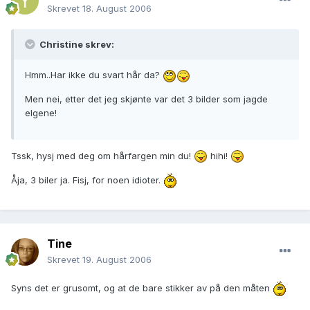
Skrevet
18. August 2006
Christine skrev:
Hmm..Har ikke du svart hår da?
Men nei, etter det jeg skjønte var det 3 bilder som jagde
elgene!
Tssk, hysj med deg om hårfargen min du!
hihi!
Åja, 3 biler ja. Fisj, for noen idioter.
Tine
Skrevet
19. August 2006
Syns det er grusomt, og at de bare stikker av på den måten