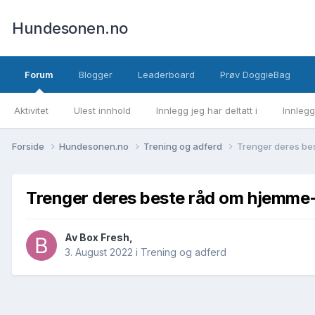
Hundesonen.no
Forum
Blogger
Leaderboard
Prøv DoggieBag
Aktivitet
Ulest innhold
Innlegg jeg har deltatt i
Innlegg
Forside
Hundesonen.no
Trening og adferd
Trenger deres be
Trenger deres beste råd om hjemme-
Av
Box Fresh
,
3. August 2022
i
Trening og adferd