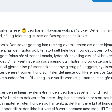
 orker å lese.
Jeg har en Havanais-valp på 12 uker. Det er min a
 så jeg føler meg litt som en førstegangseier likevel.
v valp. Den sover godt og kan roe seg overalt, enten om det er hje
n, har den raptus og biter stort sett hele tiden, og det vipper fort 
 godt fokus når vi trener kontakt, lyder på innkalling osv. så vi bruk
aget. Vi har vært nøye på sosialisering og miljøtrening og dette går 
yder, vil gjerne hilse på mennesker, ser nysgjerrig på joggere, syklist
irker generelt som en hund som tåler det meste og ikke er nervøs (ut
ke hundeadferd.) Bilkjøring i bur var litt vanskelig i starten, men gå
øs er denne hjemme-alene-treningen. Jeg har passet en hund med
rfor litt ekstra bekymret for dette. Jeg har hjemmekontor stort sett 
å i møter e.l. uten hunden og har tenkt at det kan være lurt at hunde
 jobber slik at den ikke blir vant til å være sammen med meg HELE ti