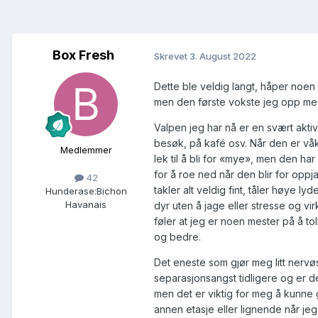
Box Fresh
Skrevet
3. August 2022
Dette ble veldig langt, håper noen
men den første vokste jeg opp med,
Valpen jeg har nå er en svært akti
besøk, på kafé osv. Når den er våke
Medlemmer
lek til å bli for «mye», men den har
for å roe ned når den blir for oppj
42
takler alt veldig fint, tåler høye l
Hunderase:
Bichon
Havanais
dyr uten å jage eller stresse og v
føler at jeg er noen mester på å tol
og bedre.
Det eneste som gjør meg litt nerv
separasjonsangst tidligere og er de
men det er viktig for meg å kunne g
annen etasje eller lignende når jeg