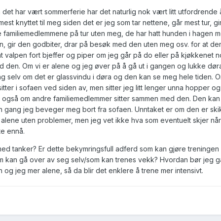
 det har vært sommerferie har det naturlig nok vært litt utfordrende 
est knyttet til meg siden det er jeg som tar nettene, går mest tur, gi
 familiemedlemmene på tur uten meg, de har hatt hunden i hagen m
en, gir den godbiter, drar på besøk med den uten meg osv. for at den
g at valpen fort bjeffer og piper om jeg går på do eller på kjøkkenet
den. Om vi er alene og jeg øver på å gå ut i gangen og lukke dør
 selv om det er glassvindu i døra og den kan se meg hele tiden. O
ter i sofaen ved siden av, men sitter jeg litt lenger unna hopper og
jer også om andre familiemedlemmer sitter sammen med den. Den ka
n gang jeg beveger meg bort fra sofaen. Unntaket er om den er skikk
 alene uten problemer, men jeg vet ikke hva som eventuelt skjer nå
te ennå.
d tanker? Er dette bekymringsfull adferd som kan gjøre treningen
om kan gå over av seg selv/som kan trenes vekk? Hvordan bør jeg g
 og jeg mer alene, så da blir det enklere å trene mer intensivt.