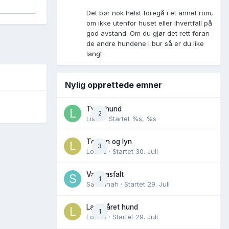
Det bør nok helst foregå i et annet rom,
om ikke utenfor huset eller ihvertfall på
god avstand. Om du gjør det rett foran
de andre hundene i bur så er du like
langt.
Nylig opprettede emner
Tynn hund
2
Lisen
· Startet
%s, %s
Torden og lyn
3
Lovise
· Startet
30. Juli
Varm asfalt
1
Savannah
· Startet
29. Juli
Langhåret hund
1
Lovise
· Startet
29. Juli