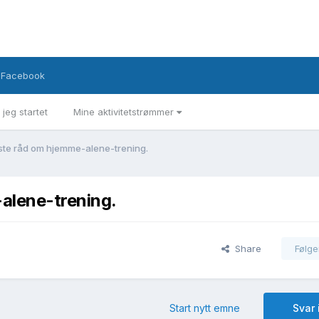
Facebook
 jeg startet
Mine aktivitetstrømmer
ste råd om hjemme-alene-trening.
alene-trening.
Share
Følge
Start nytt emne
Svar 