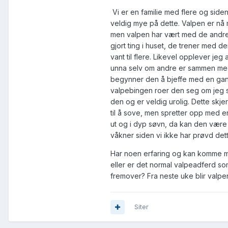
Vi er en familie med flere og siden
veldig mye på dette. Valpen er nå m
men valpen har vært med de andre
gjort ting i huset, de trener med d
vant til flere. Likevel opplever je
unna selv om andre er sammen med 
begynner den å bjeffe med en gang
valpebingen roer den seg om jeg sit
den og er veldig urolig. Dette sk
til å sove, men spretter opp med e
ut og i dyp søvn, da kan den være
våkner siden vi ikke har prøvd det
Har noen erfaring og kan komme me
eller er det normal valpeadferd s
fremover? Fra neste uke blir valpen
Siter