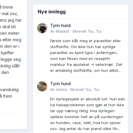
å trene
Nye innlegg
r mat osv,
ens jeg har
Tynn hund
 skal bli
Av
Maskot
·
Skrevet
%s, %s
 noen meter
a etter meg
Første som slår meg er parasitter eller
m den er i
stoffskifte. Om ikke hun har synlige
parasitter av kjent type i avføringen,
 bjeffer
som kan fikses med en reseptfri
n legge seg
markkur fra apoteket -> veterinær. Det
elig slått
er antakelig stoffskifte, om hun alltid...
r den
Tynn hund
Av
simira
·
Skrevet
%s, %s
 vanskelig
å frem
En dyrlegesjekk er absolutt lurt. Hun kan
ha helseproblemer som gjør at hun ikke
tar opp næring riktig. Hva dyrlegen
sjekker kommer helt an på vurderingen
av hunden, rase, vekt, hva hun spiser
osv. Jeg antar du har prøvd ulike fõr...