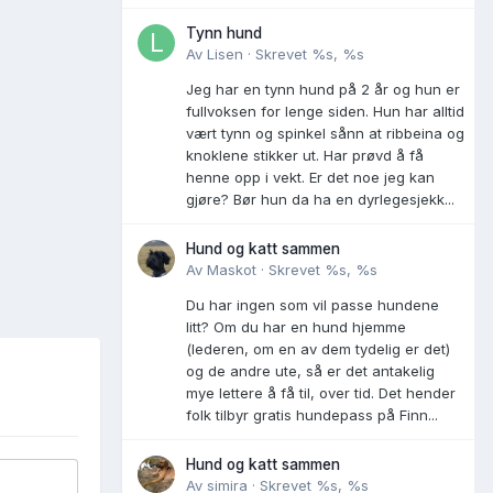
Tynn hund
Av
Lisen
·
Skrevet
%s, %s
Jeg har en tynn hund på 2 år og hun er
fullvoksen for lenge siden. Hun har alltid
vært tynn og spinkel sånn at ribbeina og
knoklene stikker ut. Har prøvd å få
henne opp i vekt. Er det noe jeg kan
gjøre? Bør hun da ha en dyrlegesjekk...
Hund og katt sammen
Av
Maskot
·
Skrevet
%s, %s
Du har ingen som vil passe hundene
litt? Om du har en hund hjemme
(lederen, om en av dem tydelig er det)
og de andre ute, så er det antakelig
mye lettere å få til, over tid. Det hender
folk tilbyr gratis hundepass på Finn...
Hund og katt sammen
Av
simira
·
Skrevet
%s, %s