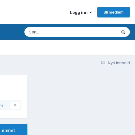
Bli medlem
Logg inn
Nytt innhold
re
0
i emnet