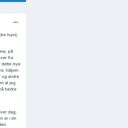
ndre hund,
mme, på
over fra
er dette mye
bra. Valpen
er og andre
en at jeg
r nå bedre
hver dag,
n er i en
den.