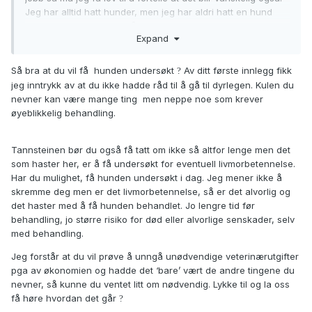
Jeg har alltid hatt hunder, men jeg har aldri hatt en hund
med masse problemer på en gang.
Expand
Jeg hadde ingen anelse om hvor alvorlig dette var før jeg
skrev i forumet. Jeg ville vite om problemet hørtes kjent
Så bra at du vil få hunden undersøkt
Av ditt første innlegg fikk
?
og farlig ut av andre hundeeiere før jeg bestilte en time
jeg inntrykk av at du ikke hadde råd til å gå til dyrlegen. Kulen du
(som kanskje ville vært en unødvendig time om ingenting var
nevner kan være mange ting men neppe noe som krever
farlig). Så jeg setter pris på svarene jeg fikk. Jeg merker en
øyeblikkelig behandling.
enda større bekymring nå og vil bare hjelpe hun med en
gang. Tannsteinen også selvfølgelig.
Tannsteinen bør du også få tatt om ikke så altfor lenge men det
som haster her, er å få undersøkt for eventuell livmorbetennelse.
Har du mulighet, få hunden undersøkt i dag. Jeg mener ikke å
skremme deg men er det livmorbetennelse, så er det alvorlig og
det haster med å få hunden behandlet. Jo lengre tid før
behandling, jo større risiko for død eller alvorlige senskader, selv
med behandling.
Jeg forstår at du vil prøve å unngå unødvendige veterinærutgifter
pga av økonomien og hadde det ‘bare’ vært de andre tingene du
nevner, så kunne du ventet litt om nødvendig. Lykke til og la oss
få høre hvordan det går
?