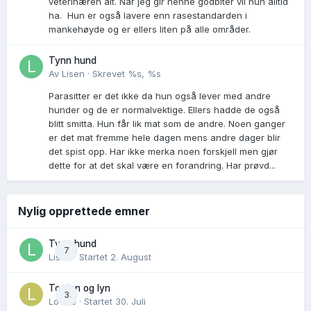
veterinæren alt. Når jeg gir henne godbiter vil hun alltid
ha. Hun er også lavere enn rasestandarden i
mankehøyde og er ellers liten på alle områder.
Tynn hund
Av
Lisen
·
Skrevet
%s, %s
Parasitter er det ikke da hun også lever med andre
hunder og de er normalvektige. Ellers hadde de også
blitt smitta. Hun får lik mat som de andre. Noen ganger
er det mat fremme hele dagen mens andre dager blir
det spist opp. Har ikke merka noen forskjell men gjør
dette for at det skal være en forandring. Har prøvd...
Nylig opprettede emner
Tynn hund
7
Lisen
· Startet
2. August
Torden og lyn
3
Lovise
· Startet
30. Juli