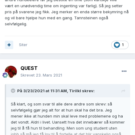
vært en unødvendig time om ingenting var farlig). Så jeg setter
pris på svarene jeg fikk. Jeg merker en enda større bekymring nå
og vil bare hjelpe hun med en gang. Tannsteinen også
selvfølgelig.
Siter
1
QUEST
Skrevet
23. Mars 2021
På 3/23/2021 at 11:31 AM,
Tirilkl
skrev:
Så klart, og som svar til alle dere andre som skrev: så
selvfølgelig gjør jeg alt for at hun skal ha det bra. Jeg
mener ikke at hunden min skal leve med problemene og ha
det vondt. Aldri i livet. Uansett hva det innebærer så kommer
jeg til å få hun til behandling. Men som ung student uten
jobb så må jeg få lov til å fortelle at det blir vanskelig også.