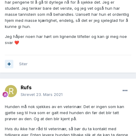
har pengene til å gå til dyrlege nå for å sjekke det. Jeg er
student. Jeg tenker bare det verste, og jeg vet også hun har
masse tannstein som må behandles. Uansett har hun et ordentlig
hjem med masse kjærlighet, endelig, så det er jeg sjeleglad for å
kunne gi hun.
Jeg håper noen har hørt om lignende tilfeller og kan gi meg noe
svar
❤️
Siter
Rufs
Skrevet
23. Mars 2021
Hunden må nok sjekkes av en veterinær. Det er ingen som kan
gjette seg til hva som er galt med hunden din før det blir tatt
prøver av den. Og at den blir kjent på.
Hvis du ikke har råd til veterinær, så bør du ta kontakt med
tidligere eier. Enten levere hunden tilbake slik at de kan ta denne