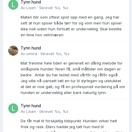
Tynn hund
Av
Lisen
·
Skrevet
%s, %s
Maten blir som oftest spist opp med en gang. Jeg har
sett at hun spiser både tørr for og vom men hun spiser
ikke nok siden hun fortsatt er undervektig. Skal bestille
en time hos vetrinæren.
Tynn hund
Av
simira
·
Skrevet
%s, %s
Mat fremme hele tiden er generelt en dårlig metode for
småspiste hunder. Noen få, små måltider om dagen er
bedre. Antar du har testet med vårfôr og råfôr også.
Jeg ville nå uansett tatt en tur til dyrlegen og utelukket
at det er noe galt, og få en profesjonell vurdering på om
hunden er undervektig eller bare naturlig tynn.
Tynn hund
Av
Lisen
·
Skrevet
%s, %s
De får mat til forskjellig tidspunkt. Hunden virker helt
frisk og rask. Ellers hadde jeg tatt hun med til