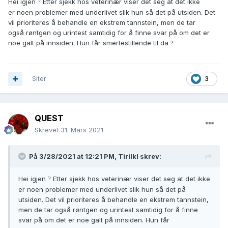
Hei igjen
Etter sjekk hos veterinær viser det seg at det ikke
?
hunden behandlet. Jo lengre tid før behandling, jo større
er noen problemer med underlivet slik hun så det på utsiden. Det
risiko for død eller alvorlige senskader, selv med
vil prioriteres å behandle en ekstrem tannstein, men de tar
behandling.
også røntgen og urintest samtidig for å finne svar på om det er
noe galt på innsiden. Hun får smertestillende til da
?
Jeg forstår at du vil prøve å unngå unødvendige
veterinærutgifter pga av økonomien og hadde det ‘bare’
vært de andre tingene du nevner, så kunne du ventet litt om
nødvendig. Lykke til og la oss få høre hvordan det går
?
Siter
3
QUEST
Skrevet
31. Mars 2021
På 3/28/2021 at 12:21 PM,
Tirilkl
skrev:
Hei igjen
Etter sjekk hos veterinær viser det seg at det ikke
?
er noen problemer med underlivet slik hun så det på
utsiden. Det vil prioriteres å behandle en ekstrem tannstein,
men de tar også røntgen og urintest samtidig for å finne
svar på om det er noe galt på innsiden. Hun får