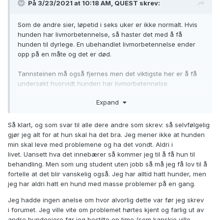
På 3/23/2021 at 10:18 AM,
QUEST
skrev:
Som de andre sier, løpetid i seks uker er ikke normalt. Hvis
hunden har livmorbetennelse, så haster det med å få
hunden til dyrlege. En ubehandlet livmorbetennelse ender
opp på en måte og det er død.
Tannsteinen må også fjernes men det viktigste her er å få
undersøkt hvorvidt hunden har livmorbetennelse.
Det er prisverdig at du har tatt over en hund som muligens
Expand
ikke har hatt det så bra, så absolutt men det kan fort bli dyrt
å ha hund og man må faktisk ha råd til i det minste
Så klart, og som svar til alle dere andre som skrev: så selvfølgelig
undersøkelser og eventuell behandling.
gjør jeg alt for at hun skal ha det bra. Jeg mener ikke at hunden
min skal leve med problemene og ha det vondt. Aldri i
Hvis du ikke har råd til enkle undersøkelser, hva skal du
livet. Uansett hva det innebærer så kommer jeg til å få hun til
gjøre hvis hunden får en alvorlig skade? Håpe den leger av
behandling. Men som ung student uten jobb så må jeg få lov til å
seg selv eller la hunden dø av seg selv? Ingen av delene er
fortelle at det blir vanskelig også. Jeg har alltid hatt hunder, men
humant.
jeg har aldri hatt en hund med masse problemer på en gang.
Jeg hadde ingen anelse om hvor alvorlig dette var før jeg skrev
i forumet. Jeg ville vite om problemet hørtes kjent og farlig ut av
andre hundeeiere før jeg bestilte en time (som kanskje ville