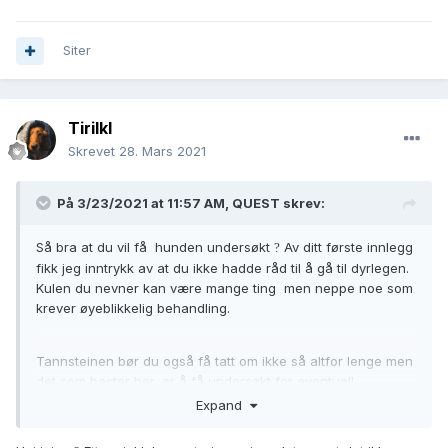
Siter
Tirilkl
Skrevet
28. Mars 2021
På 3/23/2021 at 11:57 AM,
QUEST
skrev:
Så bra at du vil få hunden undersøkt
Av ditt første innlegg
?
fikk jeg inntrykk av at du ikke hadde råd til å gå til dyrlegen.
Kulen du nevner kan være mange ting men neppe noe som
krever øyeblikkelig behandling.
Tannsteinen bør du også få tatt om ikke så altfor lenge men
det som haster her, er å få undersøkt for eventuell
livmorbetennelse. Har du mulighet, få hunden undersøkt i
Expand
dag. Jeg mener ikke å skremme deg men er det
livmorbetennelse, så er det alvorlig og det haster med å få