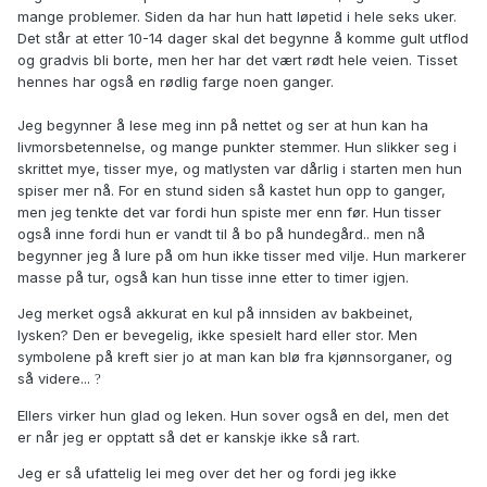
mange problemer. Siden da har hun hatt løpetid i hele seks uker.
Det står at etter 10-14 dager skal det begynne å komme gult utflod
og gradvis bli borte, men her har det vært rødt hele veien. Tisset
hennes har også en rødlig farge noen ganger.
Jeg begynner å lese meg inn på nettet og ser at hun kan ha
livmorsbetennelse, og mange punkter stemmer. Hun slikker seg i
skrittet mye, tisser mye, og matlysten var dårlig i starten men hun
spiser mer nå. For en stund siden så kastet hun opp to ganger,
men jeg tenkte det var fordi hun spiste mer enn før. Hun tisser
også inne fordi hun er vandt til å bo på hundegård.. men nå
begynner jeg å lure på om hun ikke tisser med vilje. Hun markerer
masse på tur, også kan hun tisse inne etter to timer igjen.
Jeg merket også akkurat en kul på innsiden av bakbeinet,
lysken? Den er bevegelig, ikke spesielt hard eller stor. Men
symbolene på kreft sier jo at man kan blø fra kjønnsorganer, og
så videre...
?
Ellers virker hun glad og leken. Hun sover også en del, men det
er når jeg er opptatt så det er kanskje ikke så rart.
Jeg er så ufattelig lei meg over det her og fordi jeg ikke