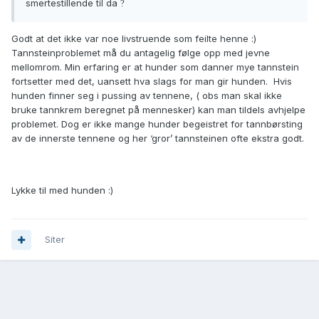
smertestillende til da
?
Godt at det ikke var noe livstruende som feilte henne :)
Tannsteinproblemet må du antagelig følge opp med jevne
mellomrom. Min erfaring er at hunder som danner mye tannstein
fortsetter med det, uansett hva slags for man gir hunden. Hvis
hunden finner seg i pussing av tennene, ( obs man skal ikke
bruke tannkrem beregnet på mennesker) kan man tildels avhjelpe
problemet. Dog er ikke mange hunder begeistret for tannbørsting
av de innerste tennene og her ‘gror’ tannsteinen ofte ekstra godt.
Lykke til med hunden
:)
Siter