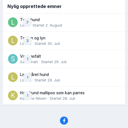
Nylig opprettede emner
Tynn hund
7
Lisen
· Startet
2. August
Torden og lyn
3
Lovise
· Startet
30. Juli
Varm asfalt
1
Savannah
· Startet
29. Juli
Langhåret hund
1
Lovise
· Startet
29. Juli
Hannhund maltipoo som kan parres
1
Karoline Nilsen
· Startet
28. Juli