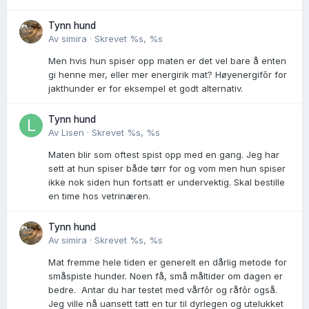
Tynn hund
Av
simira
·
Skrevet
%s, %s
Men hvis hun spiser opp maten er det vel bare å enten
gi henne mer, eller mer energirik mat? Høyenergifôr for
jakthunder er for eksempel et godt alternativ.
Tynn hund
Av
Lisen
·
Skrevet
%s, %s
Maten blir som oftest spist opp med en gang. Jeg har
sett at hun spiser både tørr for og vom men hun spiser
ikke nok siden hun fortsatt er undervektig. Skal bestille
en time hos vetrinæren.
Tynn hund
Av
simira
·
Skrevet
%s, %s
Mat fremme hele tiden er generelt en dårlig metode for
småspiste hunder. Noen få, små måltider om dagen er
bedre. Antar du har testet med vårfôr og råfôr også.
Jeg ville nå uansett tatt en tur til dyrlegen og utelukket