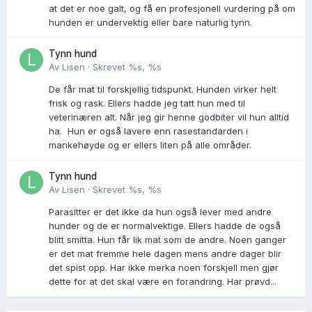
at det er noe galt, og få en profesjonell vurdering på om
hunden er undervektig eller bare naturlig tynn.
Tynn hund
Av
Lisen
·
Skrevet
%s, %s
De får mat til forskjellig tidspunkt. Hunden virker helt
frisk og rask. Ellers hadde jeg tatt hun med til
veterinæren alt. Når jeg gir henne godbiter vil hun alltid
ha. Hun er også lavere enn rasestandarden i
mankehøyde og er ellers liten på alle områder.
Tynn hund
Av
Lisen
·
Skrevet
%s, %s
Parasitter er det ikke da hun også lever med andre
hunder og de er normalvektige. Ellers hadde de også
blitt smitta. Hun får lik mat som de andre. Noen ganger
er det mat fremme hele dagen mens andre dager blir
det spist opp. Har ikke merka noen forskjell men gjør
dette for at det skal være en forandring. Har prøvd...