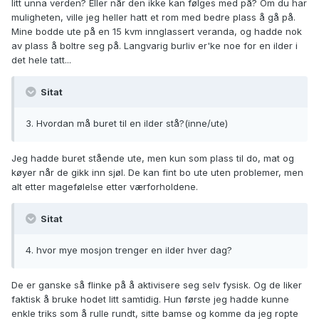
litt unna verden? Eller når den ikke kan følges med på? Om du har
muligheten, ville jeg heller hatt et rom med bedre plass å gå på.
Mine bodde ute på en 15 kvm innglassert veranda, og hadde nok
av plass å boltre seg på. Langvarig burliv er'ke noe for en ilder i
det hele tatt...
Sitat
3. Hvordan må buret til en ilder stå?(inne/ute)
Jeg hadde buret stående ute, men kun som plass til do, mat og
køyer når de gikk inn sjøl. De kan fint bo ute uten problemer, men
alt etter magefølelse etter værforholdene.
Sitat
4. hvor mye mosjon trenger en ilder hver dag?
De er ganske så flinke på å aktivisere seg selv fysisk. Og de liker
faktisk å bruke hodet litt samtidig. Hun første jeg hadde kunne
enkle triks som å rulle rundt, sitte bamse og komme da jeg ropte