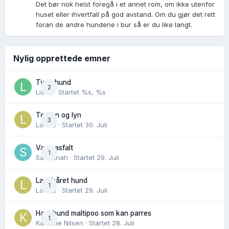
Det bør nok helst foregå i et annet rom, om ikke utenfor
huset eller ihvertfall på god avstand. Om du gjør det rett
foran de andre hundene i bur så er du like langt.
Nylig opprettede emner
Tynn hund
2
Lisen
· Startet
%s, %s
Torden og lyn
3
Lovise
· Startet
30. Juli
Varm asfalt
1
Savannah
· Startet
29. Juli
Langhåret hund
1
Lovise
· Startet
29. Juli
Hannhund maltipoo som kan parres
1
Karoline Nilsen
· Startet
28. Juli