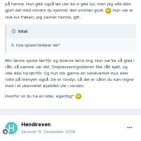
på henne. Hun gikk også løs ute da vi gikk tur, men jeg ville ikke
gjort det med mindre du kjenner den innmari godt.
Hun var ei
real kul frøken, jeg savner henne, gitt...
Sitat
5. hva spiser/drikker de?
Min første spiste tørrfôr og diverse tørre ting. Hun var'ke så glad i
rått, så samme var det. Omplasseringsilderen fikk rått kjøtt, og
ville ikke ha tørrfôr. Og hun tok gjerne en selvkverket mus eller
rotte på menyen også. De er rovdyr, så det er sånn du kan regne
med i et ubevoktet øyeblikk ute i verden.
Hvorfor vil du ha en ilder, egentlig?
Hendirexen
Skrevet
15. Desember 2008