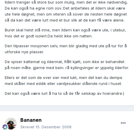
Ildern trenger så store bur som mulig, men det er ikke nødvendig,
De kan også ha egne rom osv. Det anbefales at ildern skal være
ute hele døgnet, men om viteren så sover de nesten hele døgnet
så da kan det være lurt med et bur slik at de kan få være alene.
Buret skal helst stå inne, men ildern kan også være ute, i utebur,
hvis det er godt isolert.Da helst ikke om natten.
Den tilpasser mosjonen selv, men blir gladlig med ute på tur for å
utforske nye plasser.
De spiser kattemat og ildermat, Rått kjøtt, som ikke er behandlet
på noen måte. gjerne med bein. rå kyllingvinger er yppelig ilderfor.
Ellers er det som de over sier med lukt, men det kan du dempe
med skåler med eddik eller vaniljesukker stående rund i huset.
Det kan også være lurt å ha to så de får selskap av hverandre:)
Bananen
Skrevet
15. Desember 2008