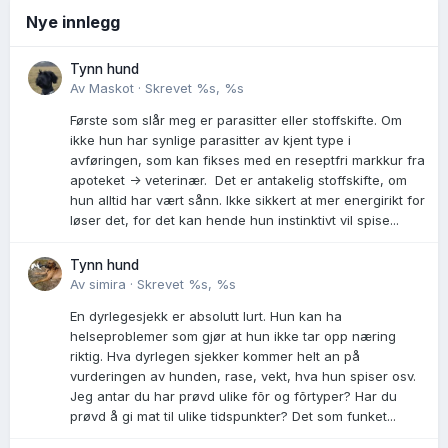
Nye innlegg
Tynn hund
Av
Maskot
·
Skrevet
%s, %s
Første som slår meg er parasitter eller stoffskifte. Om
ikke hun har synlige parasitter av kjent type i
avføringen, som kan fikses med en reseptfri markkur fra
apoteket -> veterinær. Det er antakelig stoffskifte, om
hun alltid har vært sånn. Ikke sikkert at mer energirikt for
løser det, for det kan hende hun instinktivt vil spise...
Tynn hund
Av
simira
·
Skrevet
%s, %s
En dyrlegesjekk er absolutt lurt. Hun kan ha
helseproblemer som gjør at hun ikke tar opp næring
riktig. Hva dyrlegen sjekker kommer helt an på
vurderingen av hunden, rase, vekt, hva hun spiser osv.
Jeg antar du har prøvd ulike fõr og fõrtyper? Har du
prøvd å gi mat til ulike tidspunkter? Det som funket...