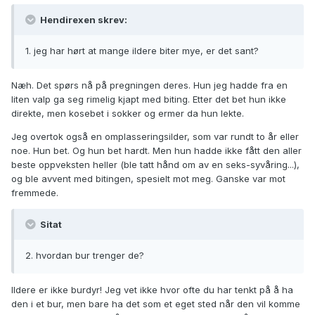
Hendirexen skrev:
1. jeg har hørt at mange ildere biter mye, er det sant?
Næh. Det spørs nå på pregningen deres. Hun jeg hadde fra en
liten valp ga seg rimelig kjapt med biting. Etter det bet hun ikke
direkte, men kosebet i sokker og ermer da hun lekte.
Jeg overtok også en omplasseringsilder, som var rundt to år eller
noe. Hun bet. Og hun bet hardt. Men hun hadde ikke fått den aller
beste oppveksten heller (ble tatt hånd om av en seks-syvåring...),
og ble avvent med bitingen, spesielt mot meg. Ganske var mot
fremmede.
Sitat
2. hvordan bur trenger de?
Ildere er ikke burdyr! Jeg vet ikke hvor ofte du har tenkt på å ha
den i et bur, men bare ha det som et eget sted når den vil komme