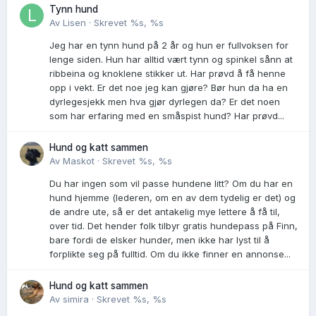
Tynn hund
Av
Lisen
·
Skrevet
%s, %s
Jeg har en tynn hund på 2 år og hun er fullvoksen for
lenge siden. Hun har alltid vært tynn og spinkel sånn at
ribbeina og knoklene stikker ut. Har prøvd å få henne
opp i vekt. Er det noe jeg kan gjøre? Bør hun da ha en
dyrlegesjekk men hva gjør dyrlegen da? Er det noen
som har erfaring med en småspist hund? Har prøvd...
Hund og katt sammen
Av
Maskot
·
Skrevet
%s, %s
Du har ingen som vil passe hundene litt? Om du har en
hund hjemme (lederen, om en av dem tydelig er det) og
de andre ute, så er det antakelig mye lettere å få til,
over tid. Det hender folk tilbyr gratis hundepass på Finn,
bare fordi de elsker hunder, men ikke har lyst til å
forplikte seg på fulltid. Om du ikke finner en annonse...
Hund og katt sammen
Av
simira
·
Skrevet
%s, %s