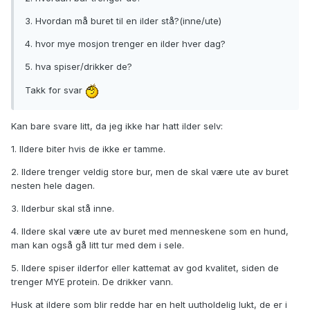
3. Hvordan må buret til en ilder stå?(inne/ute)
4. hvor mye mosjon trenger en ilder hver dag?
5. hva spiser/drikker de?
Takk for svar
Kan bare svare litt, da jeg ikke har hatt ilder selv:
1. Ildere biter hvis de ikke er tamme.
2. Ildere trenger veldig store bur, men de skal være ute av buret
nesten hele dagen.
3. Ilderbur skal stå inne.
4. Ildere skal være ute av buret med menneskene som en hund,
man kan også gå litt tur med dem i sele.
5. Ildere spiser ilderfor eller kattemat av god kvalitet, siden de
trenger MYE protein. De drikker vann.
Husk at ildere som blir redde har en helt uutholdelig lukt, de er i