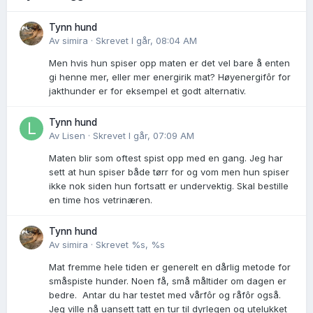
Tynn hund
Av
simira
·
Skrevet
I går, 08:04 AM
Men hvis hun spiser opp maten er det vel bare å enten
gi henne mer, eller mer energirik mat? Høyenergifôr for
jakthunder er for eksempel et godt alternativ.
Tynn hund
Av
Lisen
·
Skrevet
I går, 07:09 AM
Maten blir som oftest spist opp med en gang. Jeg har
sett at hun spiser både tørr for og vom men hun spiser
ikke nok siden hun fortsatt er undervektig. Skal bestille
en time hos vetrinæren.
Tynn hund
Av
simira
·
Skrevet
%s, %s
Mat fremme hele tiden er generelt en dårlig metode for
småspiste hunder. Noen få, små måltider om dagen er
bedre. Antar du har testet med vårfôr og råfôr også.
Jeg ville nå uansett tatt en tur til dyrlegen og utelukket