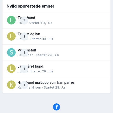
Nylig opprettede emner
Tynn hund
7
Lisen
· Startet
%s, %s
Torden og lyn
3
Lovise
· Startet
30. Juli
Varm asfalt
1
Savannah
· Startet
29. Juli
Langhåret hund
1
Lovise
· Startet
29. Juli
Hannhund maltipoo som kan parres
1
Karoline Nilsen
· Startet
28. Juli