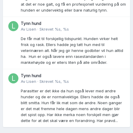
at det er noe galt, og få en profesjonell vurdering på om
hunden er undervektig eller bare naturlig tynn.
Tynn hund
Av
Lisen
·
Skrevet
%s, %s
De får mat til forskjellig tidspunkt. Hunden virker helt
frisk og rask. Ellers hadde jeg tatt hun med til
veterinæren alt. Når jeg gir henne godbiter vil hun alltid
ha. Hun er også lavere enn rasestandarden i
mankehøyde og er ellers liten på alle områder.
Tynn hund
Av
Lisen
·
Skrevet
%s, %s
Parasitter er det ikke da hun også lever med andre
hunder og de er normalvektige. Ellers hadde de også
blitt smitta. Hun får lik mat som de andre. Noen ganger
er det mat fremme hele dagen mens andre dager blir
det spist opp. Har ikke merka noen forskjell men gjør
dette for at det skal være en forandring. Har prøvd...