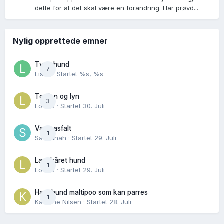
dette for at det skal være en forandring. Har prøvd...
Nylig opprettede emner
Tynn hund
7
Lisen
· Startet
%s, %s
Torden og lyn
3
Lovise
· Startet
30. Juli
Varm asfalt
1
Savannah
· Startet
29. Juli
Langhåret hund
1
Lovise
· Startet
29. Juli
Hannhund maltipoo som kan parres
1
Karoline Nilsen
· Startet
28. Juli