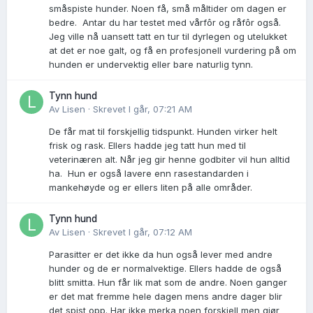
småspiste hunder. Noen få, små måltider om dagen er
bedre. Antar du har testet med vårfôr og råfôr også.
Jeg ville nå uansett tatt en tur til dyrlegen og utelukket
at det er noe galt, og få en profesjonell vurdering på om
hunden er undervektig eller bare naturlig tynn.
Tynn hund
Av
Lisen
·
Skrevet
I går, 07:21 AM
De får mat til forskjellig tidspunkt. Hunden virker helt
frisk og rask. Ellers hadde jeg tatt hun med til
veterinæren alt. Når jeg gir henne godbiter vil hun alltid
ha. Hun er også lavere enn rasestandarden i
mankehøyde og er ellers liten på alle områder.
Tynn hund
Av
Lisen
·
Skrevet
I går, 07:12 AM
Parasitter er det ikke da hun også lever med andre
hunder og de er normalvektige. Ellers hadde de også
blitt smitta. Hun får lik mat som de andre. Noen ganger
er det mat fremme hele dagen mens andre dager blir
det spist opp. Har ikke merka noen forskjell men gjør