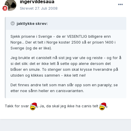
ingervildesaua
Skrevet
27. Juli 2008
jaktlykke skrev:
Sjekk prisene i Sverige - de er VESENTLIG billigere enn
Norge... Der et telt i Norge koster 2500 så er prisen 1400 i
Sverige (og de er like).
Jeg brukte et canistelt nå sist jeg var ute og reiste - og for å
si det slik: det er ikke lett å sette opp alene dersom det
blåser en smule. To stenger som skal krysse hverandre på
utsiden og klikkes sammen - ikke lett nei!
Det finnes andre telt som man slår opp som en paraply; se
etter noe sånn heller en canisvarianten.
Takk for svar
Ja, da skal jeg ikke ha canis telt