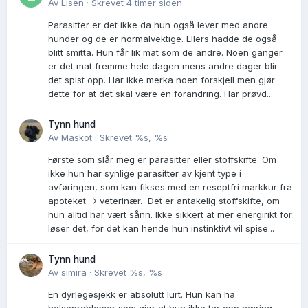
Av
Lisen
·
Skrevet
4 timer siden
Parasitter er det ikke da hun også lever med andre
hunder og de er normalvektige. Ellers hadde de også
blitt smitta. Hun får lik mat som de andre. Noen ganger
er det mat fremme hele dagen mens andre dager blir
det spist opp. Har ikke merka noen forskjell men gjør
dette for at det skal være en forandring. Har prøvd...
Tynn hund
Av
Maskot
·
Skrevet
%s, %s
Første som slår meg er parasitter eller stoffskifte. Om
ikke hun har synlige parasitter av kjent type i
avføringen, som kan fikses med en reseptfri markkur fra
apoteket -> veterinær. Det er antakelig stoffskifte, om
hun alltid har vært sånn. Ikke sikkert at mer energirikt for
løser det, for det kan hende hun instinktivt vil spise...
Tynn hund
Av
simira
·
Skrevet
%s, %s
En dyrlegesjekk er absolutt lurt. Hun kan ha