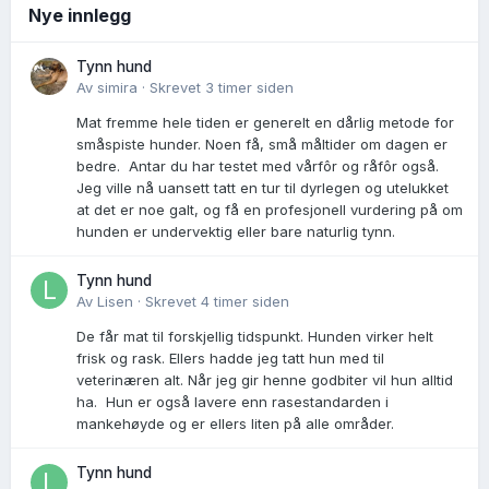
Nye innlegg
Tynn hund
Av
simira
·
Skrevet
3 timer siden
Mat fremme hele tiden er generelt en dårlig metode for
småspiste hunder. Noen få, små måltider om dagen er
bedre. Antar du har testet med vårfôr og råfôr også.
Jeg ville nå uansett tatt en tur til dyrlegen og utelukket
at det er noe galt, og få en profesjonell vurdering på om
hunden er undervektig eller bare naturlig tynn.
Tynn hund
Av
Lisen
·
Skrevet
4 timer siden
De får mat til forskjellig tidspunkt. Hunden virker helt
frisk og rask. Ellers hadde jeg tatt hun med til
veterinæren alt. Når jeg gir henne godbiter vil hun alltid
ha. Hun er også lavere enn rasestandarden i
mankehøyde og er ellers liten på alle områder.
Tynn hund