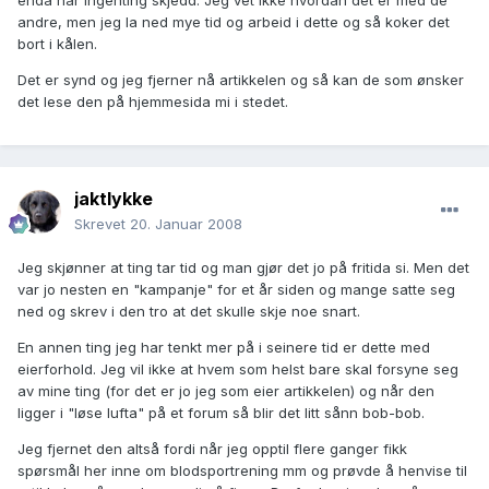
enda har ingenting skjedd. Jeg vet ikke hvordan det er med de
andre, men jeg la ned mye tid og arbeid i dette og så koker det
bort i kålen.
Det er synd og jeg fjerner nå artikkelen og så kan de som ønsker
det lese den på hjemmesida mi i stedet.
jaktlykke
Skrevet
20. Januar 2008
Jeg skjønner at ting tar tid og man gjør det jo på fritida si. Men det
var jo nesten en "kampanje" for et år siden og mange satte seg
ned og skrev i den tro at det skulle skje noe snart.
En annen ting jeg har tenkt mer på i seinere tid er dette med
eierforhold. Jeg vil ikke at hvem som helst bare skal forsyne seg
av mine ting (for det er jo jeg som eier artikkelen) og når den
ligger i "løse lufta" på et forum så blir det litt sånn bob-bob.
Jeg fjernet den altså fordi når jeg opptil flere ganger fikk
spørsmål her inne om blodsportrening mm og prøvde å henvise til