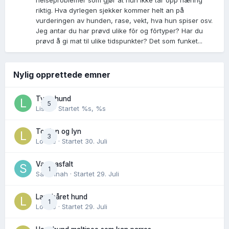
helseproblemer som gjør at hun ikke tar opp næring
riktig. Hva dyrlegen sjekker kommer helt an på
vurderingen av hunden, rase, vekt, hva hun spiser osv.
Jeg antar du har prøvd ulike fõr og fõrtyper? Har du
prøvd å gi mat til ulike tidspunkter? Det som funket...
Nylig opprettede emner
Tynn hund
5
Lisen
· Startet
%s, %s
Torden og lyn
3
Lovise
· Startet
30. Juli
Varm asfalt
1
Savannah
· Startet
29. Juli
Langhåret hund
1
Lovise
· Startet
29. Juli