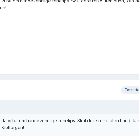
 da vi ba om hundevennlige ferietips. Skal dere reise uten hund, kan d
en!
Forfatt
or, da vi ba om hundevennlige ferietips. Skal dere reise uten hund, ka
 Kielfergen!