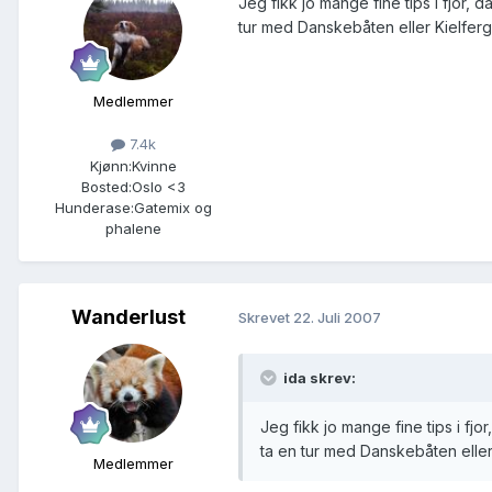
Jeg fikk jo mange fine tips i fjor,
tur med Danskebåten eller Kielferg
Medlemmer
7.4k
Kjønn:
Kvinne
Bosted:
Oslo <3
Hunderase:
Gatemix og
phalene
Wanderlust
Skrevet
22. Juli 2007
ida skrev:
Jeg fikk jo mange fine tips i fj
ta en tur med Danskebåten eller
Medlemmer