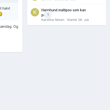
t halvt
Hannhund maltipoo som kan
1
parres
Karoline Nilsen
· Startet
28. Juli
r søndag. Og