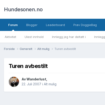
Hundesonen.no
Forum
Blogger
Leaderboard
Prøv DoggieBag
Aktivitet
Ulest innhold
Innlegg jeg har deltatt i
Innlegg
Forside
Generelt
Alt mulig
Turen avbestilt
Turen avbestilt
Av
Wanderlust
,
22. Juli 2007
i
Alt mulig