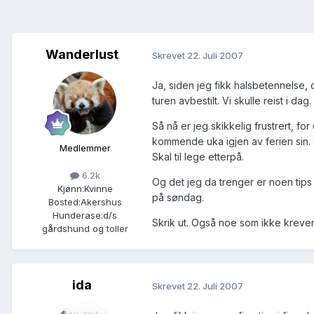
Wanderlust
Skrevet
22. Juli 2007
Ja, siden jeg fikk halsbetennelse,
turen avbestilt. Vi skulle reist i dag.
Så nå er jeg skikkelig frustrert, fo
kommende uka igjen av ferien sin. 
Medlemmer
Skal til lege etterpå.
6.2k
Og det jeg da trenger er noen tips 
Kjønn:
Kvinne
på søndag.
Bosted:
Akershus
Hunderase:
d/s
Skrik ut. Også noe som ikke krever 
gårdshund og toller
ida
Skrevet
22. Juli 2007