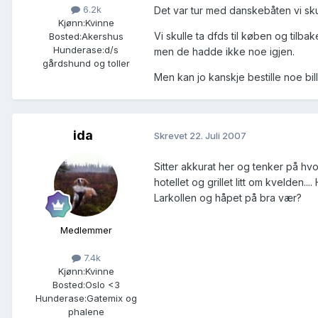
6.2k
Det var tur med danskebåten vi skul
Kjønn:
Kvinne
Vi skulle ta dfds til køben og tilba
Bosted:
Akershus
Hunderase:
d/s
men de hadde ikke noe igjen.
gårdshund og toller
Men kan jo kanskje bestille noe bil
ida
Skrevet
22. Juli 2007
Sitter akkurat her og tenker på hvor
hotellet og grillet litt om kvelden..
Larkollen og håpet på bra vær?
Medlemmer
7.4k
Kjønn:
Kvinne
Bosted:
Oslo <3
Hunderase:
Gatemix og
phalene