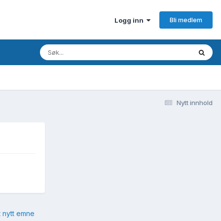
Bli medlem
Logg inn
Nytt innhold
t nytt emne