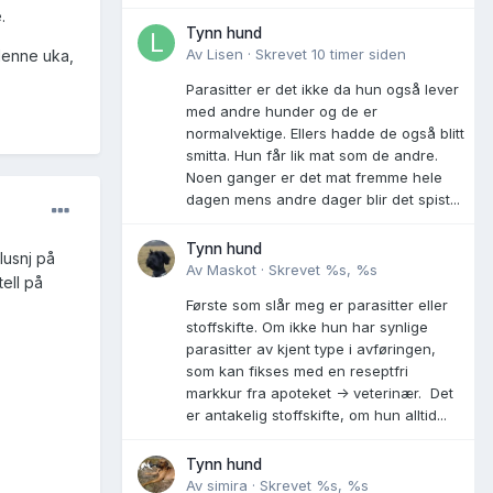
.
Tynn hund
Av
Lisen
·
Skrevet
10 timer siden
 denne uka,
Parasitter er det ikke da hun også lever
med andre hunder og de er
normalvektige. Ellers hadde de også blitt
smitta. Hun får lik mat som de andre.
Noen ganger er det mat fremme hele
dagen mens andre dager blir det spist...
Tynn hund
lusnj på
Av
Maskot
·
Skrevet
%s, %s
tell på
Første som slår meg er parasitter eller
stoffskifte. Om ikke hun har synlige
parasitter av kjent type i avføringen,
som kan fikses med en reseptfri
markkur fra apoteket -> veterinær. Det
er antakelig stoffskifte, om hun alltid...
Tynn hund
Av
simira
·
Skrevet
%s, %s