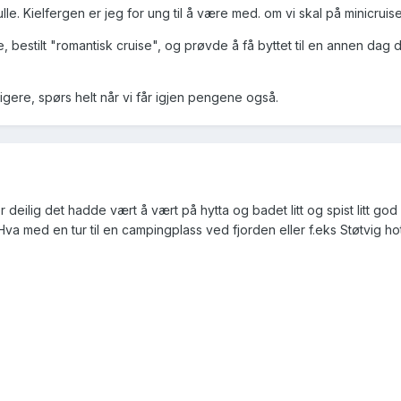
le. Kielfergen er jeg for ung til å være med. om vi skal på minicruise
ke, bestilt "romantisk cruise", og prøvde å få byttet til en annen dag
ligere, spørs helt når vi får igjen pengene også.
 deilig det hadde vært å vært på hytta og badet litt og spist litt god 
.. Hva med en tur til en campingplass ved fjorden eller f.eks Støtvig ho