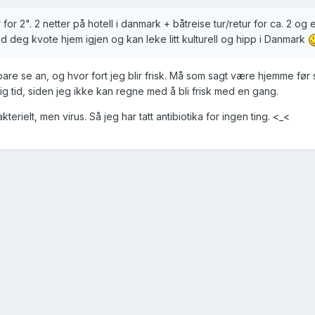
for 2". 2 netter på hotell i danmark + båtreise tur/retur for ca. 2 og e
med deg kvote hjem igjen og kan leke litt kulturell og hipp i Danmark
å bare se an, og hvor fort jeg blir frisk. Må som sagt være hjemme fø
ig tid, siden jeg ikke kan regne med å bli frisk med en gang.
erielt, men virus. Så jeg har tatt antibiotika for ingen ting. <_<