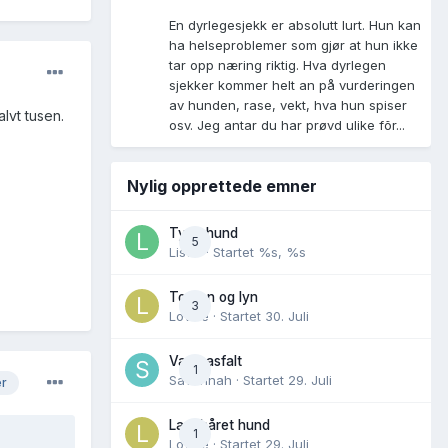
En dyrlegesjekk er absolutt lurt. Hun kan
ha helseproblemer som gjør at hun ikke
tar opp næring riktig. Hva dyrlegen
sjekker kommer helt an på vurderingen
av hunden, rase, vekt, hva hun spiser
alvt tusen.
osv. Jeg antar du har prøvd ulike fõr...
Nylig opprettede emner
Tynn hund
5
Lisen
· Startet
%s, %s
Torden og lyn
3
Lovise
· Startet
30. Juli
Varm asfalt
1
Savannah
· Startet
29. Juli
er
Langhåret hund
1
Lovise
· Startet
29. Juli