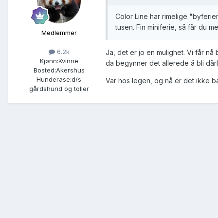
Color Line har rimelige "byferier 
tusen. Fin miniferie, så får du 
Medlemmer
6.2k
Ja, det er jo en mulighet. Vi får n
Kjønn:
Kvinne
da begynner det allerede å bli dårl
Bosted:
Akershus
Hunderase:
d/s
Var hos legen, og nå er det ikke bakt
gårdshund og toller