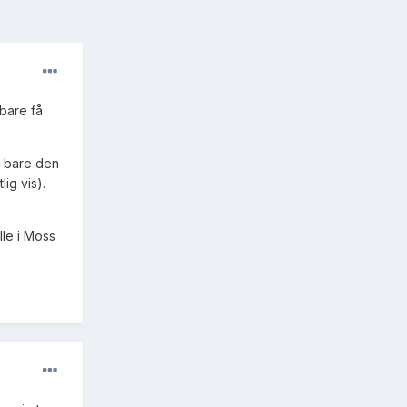
 bare få
ar bare den
ig vis).
lle i Moss