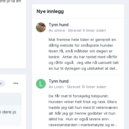
ere jo ta en
Nye innlegg
Tynn hund
Av
simira
·
Skrevet
9 timer siden
Mat fremme hele tiden er generelt en
dårlig metode for småspiste hunder.
Noen få, små måltider om dagen er
bedre. Antar du har testet med vårfôr
og råfôr også. Jeg ville nå uansett tatt
en tur til dyrlegen og utelukket at det...
Tynn hund
er
Av
Lisen
·
Skrevet
10 timer siden
De får mat til forskjellig tidspunkt.
Hunden virker helt frisk og rask. Ellers
hadde jeg tatt hun med til veterinæren
n dere jo
alt. Når jeg gir henne godbiter vil hun
alltid ha. Hun er også lavere enn
rasestandarden i mankehøyde og er...