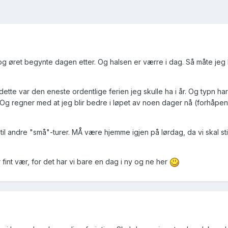
 og øret begynte dagen etter. Og halsen er værre i dag. Så måte jeg
r dette var den eneste ordentlige ferien jeg skulle ha i år. Og typn h
Og regner med at jeg blir bedre i løpet av noen dager nå (forhåpentl
til andre "små"-turer. MÅ være hjemme igjen på lørdag, da vi skal sti
fint vær, for det har vi bare en dag i ny og ne her