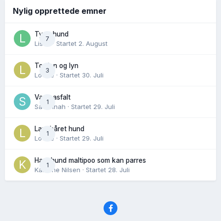
Nylig opprettede emner
Tynn hund
7
Lisen
· Startet
2. August
Torden og lyn
3
Lovise
· Startet
30. Juli
Varm asfalt
1
Savannah
· Startet
29. Juli
Langhåret hund
1
Lovise
· Startet
29. Juli
Hannhund maltipoo som kan parres
1
Karoline Nilsen
· Startet
28. Juli