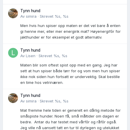
Tynn hund
Av
simira
·
Skrevet
%s, %s
Men hvis hun spiser opp maten er det vel bare å enten
gi henne mer, eller mer energirik mat? Høyenergifôr for
jakthunder er for eksempel et godt alternativ.
Tynn hund
Av
Lisen
·
Skrevet
%s, %s
Maten blir som oftest spist opp med en gang. Jeg har
sett at hun spiser både tørr for og vom men hun spiser
ikke nok siden hun fortsatt er undervektig. Skal bestille
en time hos vetrinæren.
Tynn hund
Av
simira
·
Skrevet
%s, %s
Mat fremme hele tiden er generelt en dårlig metode for
småspiste hunder. Noen få, små måltider om dagen er
bedre. Antar du har testet med vårfôr og råfôr også.
Jeg ville nå uansett tatt en tur til dyrlegen og utelukket