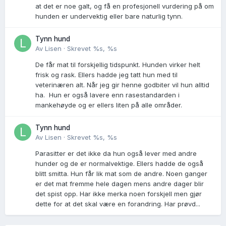
at det er noe galt, og få en profesjonell vurdering på om
hunden er undervektig eller bare naturlig tynn.
Tynn hund
Av
Lisen
·
Skrevet
%s, %s
De får mat til forskjellig tidspunkt. Hunden virker helt
frisk og rask. Ellers hadde jeg tatt hun med til
veterinæren alt. Når jeg gir henne godbiter vil hun alltid
ha. Hun er også lavere enn rasestandarden i
mankehøyde og er ellers liten på alle områder.
Tynn hund
Av
Lisen
·
Skrevet
%s, %s
Parasitter er det ikke da hun også lever med andre
hunder og de er normalvektige. Ellers hadde de også
blitt smitta. Hun får lik mat som de andre. Noen ganger
er det mat fremme hele dagen mens andre dager blir
det spist opp. Har ikke merka noen forskjell men gjør
dette for at det skal være en forandring. Har prøvd...