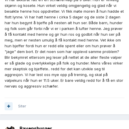
skjønn og kosete. Hun virket veldig omgjengelig og glad når vi
besøkte henne hos oppdretter. Vi fikk møte moren å hun hadde et
flott lynne. Vi har hatt henne i cirka 5 dager og de siste 2 dagen
har hun begynt å bjeffe på nesten alt hun ser. Både barn, hunder
og folk som går forbi når vi er i parken å lufter henne. Jeg prøver
å få kontakt med henne og gir hun ros og godbit når hun ser på
meg, men er nesten umulig å få kontakt med henne. Vet ikke om
hun bjeffer fordi hun er redd elle spent eller om hun prøver å
"jage" dem bort. Er det noen som har opplevd samme problem?
Blir bekymret ettersom jeg leser på nettet at de aller fleste valper
er så glade og overlykkelige på folk og hunder. Mens våres virker
mer skeptisk og bjeffete.. redd for det kan utvikle seg til
aggresjon. Vi har lest oss mye opp på trening, og skal på
valpekurs når hun er 11.5 uker. Er bare veldig redd for å få en stor
nervøs og aggressiv schæfer.
Siter
Ravensburger