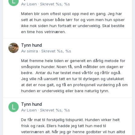
Av
Lisen
·
Skrevet
%s, %s
Maten blir som oftest spist opp med en gang. Jeg har
sett at hun spiser både tørr for og vom men hun spiser
ikke nok siden hun fortsatt er undervektig. Skal bestille
en time hos vetrinæren.
Tynn hund
Av
simira
·
Skrevet
%s, %s
Mat fremme hele tiden er generelt en dårlig metode for
småspiste hunder. Noen få, små måltider om dagen er
bedre. Antar du har testet med vårfôr og råfôr også.
Jeg ville nå uansett tatt en tur til dyrlegen og utelukket
at det er noe galt, og få en profesjonell vurdering på om
hunden er undervektig eller bare naturlig tynn.
Tynn hund
Av
Lisen
·
Skrevet
%s, %s
De får mat til forskjellig tidspunkt. Hunden virker helt
frisk og rask. Ellers hadde jeg tatt hun med til
veterinæren alt. Når jeg gir henne godbiter vil hun alltid