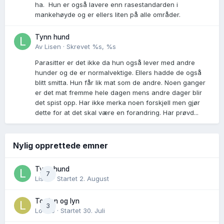
ha. Hun er også lavere enn rasestandarden i
mankehøyde og er ellers liten på alle områder.
Tynn hund
Av
Lisen
·
Skrevet
%s, %s
Parasitter er det ikke da hun også lever med andre
hunder og de er normalvektige. Ellers hadde de også
blitt smitta. Hun får lik mat som de andre. Noen ganger
er det mat fremme hele dagen mens andre dager blir
det spist opp. Har ikke merka noen forskjell men gjør
dette for at det skal være en forandring. Har prøvd...
Nylig opprettede emner
Tynn hund
7
Lisen
· Startet
2. August
Torden og lyn
3
Lovise
· Startet
30. Juli