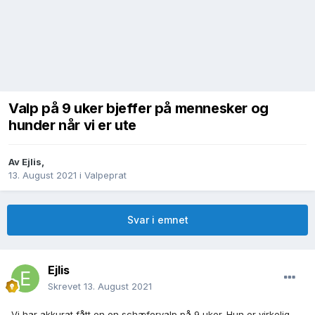
Valp på 9 uker bjeffer på mennesker og
hunder når vi er ute
Av
Ejlis
,
13. August 2021
i
Valpeprat
Svar i emnet
Ejlis
Skrevet
13. August 2021
Vi har
akkurat fått en en schæfervalp på 9 uker. Hun er virkelig