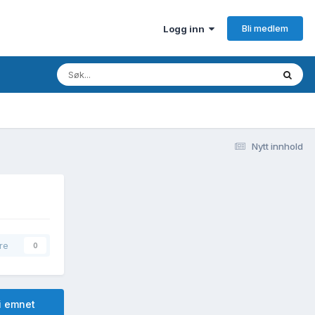
Bli medlem
Logg inn
Nytt innhold
re
0
i emnet