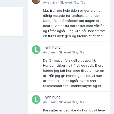
Av
simira
·
Skrevet
%s, %s
Mat fremme hele tiden er generelt en
dårlig metode for småspiste hunder.
Noen få, små måltider om dagen er
bedre. Antar du har testet med vårfôr
og råfôr også. Jeg ville nå uansett tatt
en tur til dyrlegen og utelukket at det...
Tynn hund
Av
Lisen
·
Skrevet
%s, %s
De får mat til forskjellig tidspunkt.
Hunden virker helt frisk og rask. Ellers
hadde jeg tatt hun med til veterinæren
alt. Når jeg gir henne godbiter vil hun
alltid ha. Hun er også lavere enn
rasestandarden i mankehøyde og er...
Tynn hund
Av
Lisen
·
Skrevet
%s, %s
Parasitter er det ikke da hun også lever