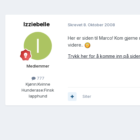
Izziebelle
Skrevet
8. Oktober 2008
Her er siden til Marco! Kom gjerne m
videre..
Trykk her for å komme inn på sid
Medlemmer
777
Kjønn:
Kvinne
Hunderase:
Finsk
lapphund
Siter