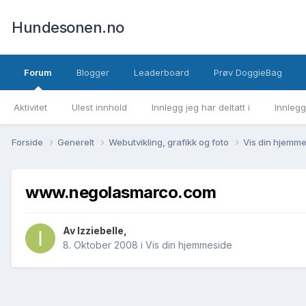
Hundesonen.no
Forum
Blogger
Leaderboard
Prøv DoggieBag
Aktivitet
Ulest innhold
Innlegg jeg har deltatt i
Innlegg
Forside
Generelt
Webutvikling, grafikk og foto
Vis din hjemm
www.negolasmarco.com
Av
Izziebelle
,
8. Oktober 2008
i
Vis din hjemmeside