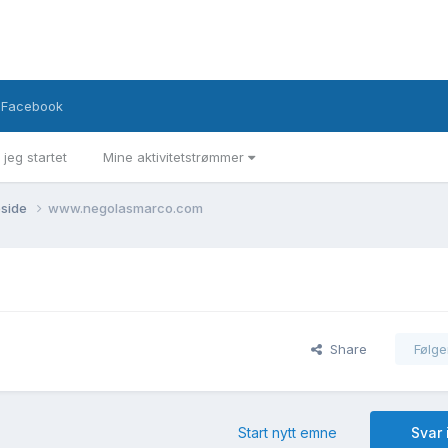
Facebook
 jeg startet
Mine aktivitetstrømmer
eside
www.negolasmarco.com
Share
Følge
Start nytt emne
Svar 