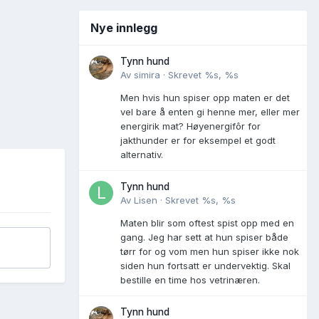
Nye innlegg
Tynn hund
Av
simira
·
Skrevet
%s, %s
Men hvis hun spiser opp maten er det
vel bare å enten gi henne mer, eller mer
energirik mat? Høyenergifôr for
jakthunder er for eksempel et godt
alternativ.
Tynn hund
Av
Lisen
·
Skrevet
%s, %s
Maten blir som oftest spist opp med en
gang. Jeg har sett at hun spiser både
tørr for og vom men hun spiser ikke nok
siden hun fortsatt er undervektig. Skal
bestille en time hos vetrinæren.
Tynn hund