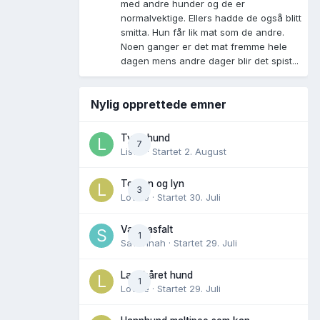
med andre hunder og de er
normalvektige. Ellers hadde de også blitt
smitta. Hun får lik mat som de andre.
Noen ganger er det mat fremme hele
dagen mens andre dager blir det spist...
Nylig opprettede emner
Tynn hund
7
Lisen
· Startet
2. August
Torden og lyn
3
Lovise
· Startet
30. Juli
Varm asfalt
1
Savannah
· Startet
29. Juli
Langhåret hund
1
Lovise
· Startet
29. Juli