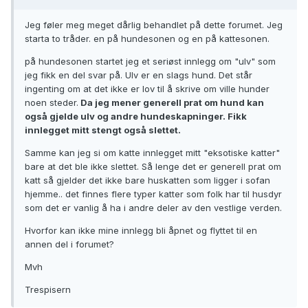
Jeg føler meg meget dårlig behandlet på dette forumet. Jeg
starta to tråder. en på hundesonen og en på kattesonen.
på hundesonen startet jeg et seriøst innlegg om "ulv" som
jeg fikk en del svar på. Ulv er en slags hund. Det står
ingenting om at det ikke er lov til å skrive om ville hunder
noen steder.
Da jeg mener generell prat om hund kan
også gjelde ulv og andre hundeskapninger. Fikk
innlegget mitt stengt også slettet.
Samme kan jeg si om katte innlegget mitt "eksotiske katter"
bare at det ble ikke slettet. Så lenge det er generell prat om
katt så gjelder det ikke bare huskatten som ligger i sofan
hjemme.. det finnes flere typer katter som folk har til husdyr
som det er vanlig å ha i andre deler av den vestlige verden.
Hvorfor kan ikke mine innlegg bli åpnet og flyttet til en
annen del i forumet?
Mvh
Trespisern