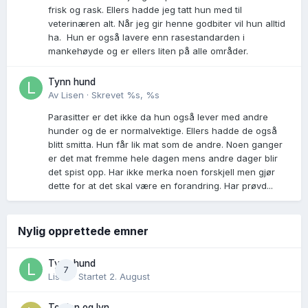
frisk og rask. Ellers hadde jeg tatt hun med til
veterinæren alt. Når jeg gir henne godbiter vil hun alltid
ha. Hun er også lavere enn rasestandarden i
mankehøyde og er ellers liten på alle områder.
Tynn hund
Av
Lisen
·
Skrevet
%s, %s
Parasitter er det ikke da hun også lever med andre
hunder og de er normalvektige. Ellers hadde de også
blitt smitta. Hun får lik mat som de andre. Noen ganger
er det mat fremme hele dagen mens andre dager blir
det spist opp. Har ikke merka noen forskjell men gjør
dette for at det skal være en forandring. Har prøvd...
Nylig opprettede emner
Tynn hund
7
Lisen
· Startet
2. August
Torden og lyn