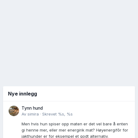
Nye innlegg
Tynn hund
Av
simira
·
Skrevet
%s, %s
Men hvis hun spiser opp maten er det vel bare å enten
gi henne mer, eller mer energirik mat? Høyenergifôr for
jakthunder er for eksempel et godt alternativ.