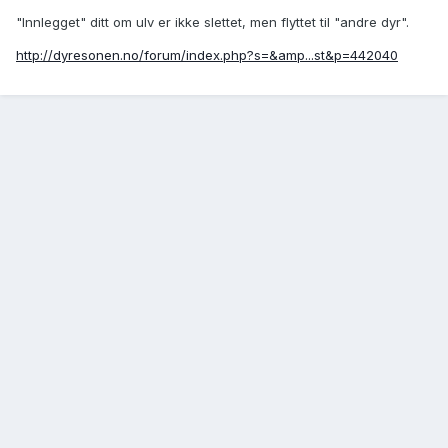
"Innlegget" ditt om ulv er ikke slettet, men flyttet til "andre dyr".
http://dyresonen.no/forum/index.php?s=&amp...st&p=442040