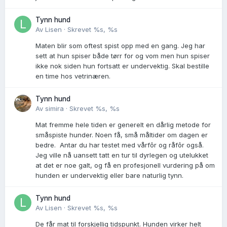
Tynn hund
Av
Lisen
·
Skrevet
%s, %s
Maten blir som oftest spist opp med en gang. Jeg har
sett at hun spiser både tørr for og vom men hun spiser
ikke nok siden hun fortsatt er undervektig. Skal bestille
en time hos vetrinæren.
Tynn hund
Av
simira
·
Skrevet
%s, %s
Mat fremme hele tiden er generelt en dårlig metode for
småspiste hunder. Noen få, små måltider om dagen er
bedre. Antar du har testet med vårfôr og råfôr også.
Jeg ville nå uansett tatt en tur til dyrlegen og utelukket
at det er noe galt, og få en profesjonell vurdering på om
hunden er undervektig eller bare naturlig tynn.
Tynn hund
Av
Lisen
·
Skrevet
%s, %s
De får mat til forskjellig tidspunkt. Hunden virker helt