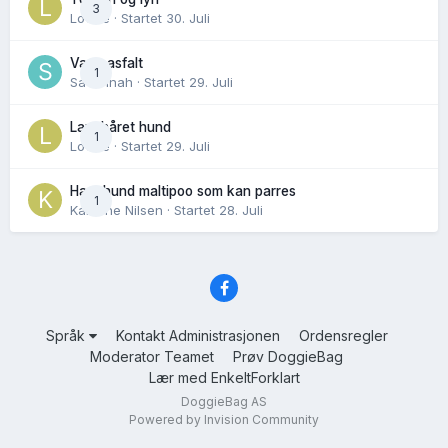
3
Lovise
· Startet
30. Juli
Varm asfalt
1
Savannah
· Startet
29. Juli
Langhåret hund
1
Lovise
· Startet
29. Juli
Hannhund maltipoo som kan parres
1
Karoline Nilsen
· Startet
28. Juli
Språk
Kontakt Administrasjonen
Ordensregler
Moderator Teamet
Prøv DoggieBag
Lær med EnkeltForklart
DoggieBag AS
Powered by Invision Community