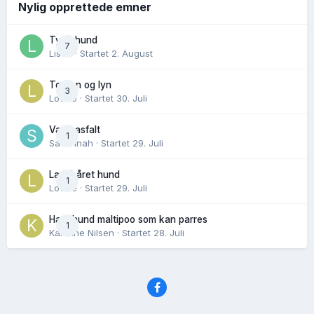
Nylig opprettede emner
Tynn hund
7
Lisen
· Startet
2. August
Torden og lyn
3
Lovise
· Startet
30. Juli
Varm asfalt
1
Savannah
· Startet
29. Juli
Langhåret hund
1
Lovise
· Startet
29. Juli
Hannhund maltipoo som kan parres
1
Karoline Nilsen
· Startet
28. Juli