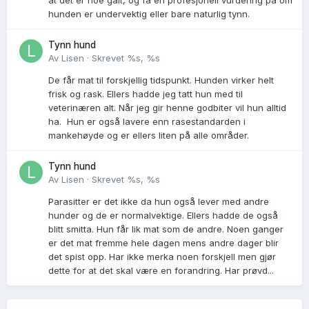
hunden er undervektig eller bare naturlig tynn.
Tynn hund
Av
Lisen
·
Skrevet
%s, %s
De får mat til forskjellig tidspunkt. Hunden virker helt
frisk og rask. Ellers hadde jeg tatt hun med til
veterinæren alt. Når jeg gir henne godbiter vil hun alltid
ha. Hun er også lavere enn rasestandarden i
mankehøyde og er ellers liten på alle områder.
Tynn hund
Av
Lisen
·
Skrevet
%s, %s
Parasitter er det ikke da hun også lever med andre
hunder og de er normalvektige. Ellers hadde de også
blitt smitta. Hun får lik mat som de andre. Noen ganger
er det mat fremme hele dagen mens andre dager blir
det spist opp. Har ikke merka noen forskjell men gjør
dette for at det skal være en forandring. Har prøvd...