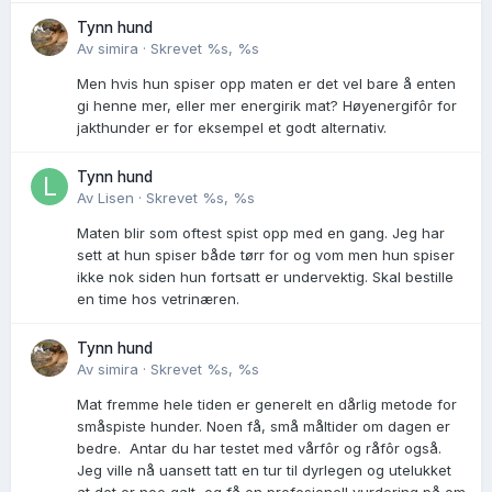
Tynn hund
Av
simira
·
Skrevet
%s, %s
Men hvis hun spiser opp maten er det vel bare å enten
gi henne mer, eller mer energirik mat? Høyenergifôr for
jakthunder er for eksempel et godt alternativ.
Tynn hund
Av
Lisen
·
Skrevet
%s, %s
Maten blir som oftest spist opp med en gang. Jeg har
sett at hun spiser både tørr for og vom men hun spiser
ikke nok siden hun fortsatt er undervektig. Skal bestille
en time hos vetrinæren.
Tynn hund
Av
simira
·
Skrevet
%s, %s
Mat fremme hele tiden er generelt en dårlig metode for
småspiste hunder. Noen få, små måltider om dagen er
bedre. Antar du har testet med vårfôr og råfôr også.
Jeg ville nå uansett tatt en tur til dyrlegen og utelukket
at det er noe galt, og få en profesjonell vurdering på om