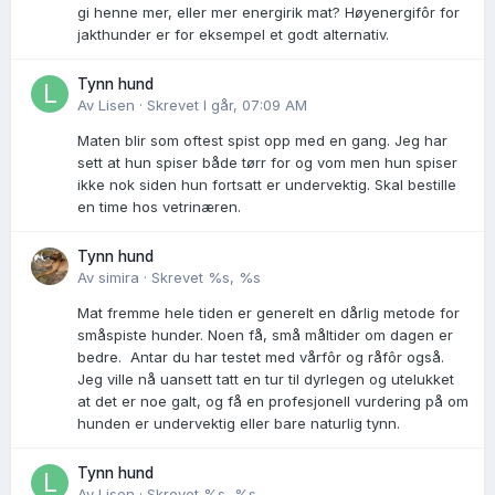
gi henne mer, eller mer energirik mat? Høyenergifôr for
jakthunder er for eksempel et godt alternativ.
Tynn hund
Av
Lisen
·
Skrevet
I går, 07:09 AM
Maten blir som oftest spist opp med en gang. Jeg har
sett at hun spiser både tørr for og vom men hun spiser
ikke nok siden hun fortsatt er undervektig. Skal bestille
en time hos vetrinæren.
Tynn hund
Av
simira
·
Skrevet
%s, %s
Mat fremme hele tiden er generelt en dårlig metode for
småspiste hunder. Noen få, små måltider om dagen er
bedre. Antar du har testet med vårfôr og råfôr også.
Jeg ville nå uansett tatt en tur til dyrlegen og utelukket
at det er noe galt, og få en profesjonell vurdering på om
hunden er undervektig eller bare naturlig tynn.
Tynn hund
Av
Lisen
·
Skrevet
%s, %s