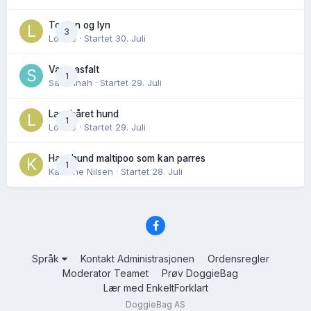
Torden og lyn
3
Lovise
· Startet
30. Juli
Varm asfalt
1
Savannah
· Startet
29. Juli
Langhåret hund
1
Lovise
· Startet
29. Juli
Hannhund maltipoo som kan parres
1
Karoline Nilsen
· Startet
28. Juli
Språk
Kontakt Administrasjonen
Ordensregler
Moderator Teamet
Prøv DoggieBag
Lær med EnkeltForklart
DoggieBag AS