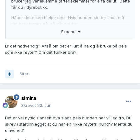
bruker jeg veneklemme (arterieklemme) for å få de ut. Dette
får du i dyrebutikk.
Håper dette kan hjelpe deg. Hvis hunden stritter imot, må
det bare trenes på, så går det fint.
Expand
Er det nødvendig? Altså om det er lurt å ha og å bruke på pels
som ikke røyter? Om det funker bra?
Siter
simira
Skrevet
23. Juni
Det er vel nyttig uansett hva slags pels hunden har vil jeg tro. Du
skrev i startinnlegget at du har en "ikke røytefri hund"? Mente du
omvendt?