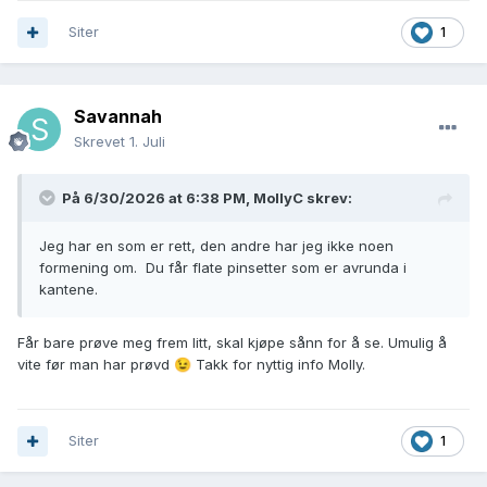
Siter
1
Savannah
Skrevet
1. Juli
På 6/30/2026 at 6:38 PM,
MollyC
skrev:
Jeg har en som er rett, den andre har jeg ikke noen
formening om. Du får flate pinsetter som er avrunda i
kantene.
Får bare prøve meg frem litt, skal kjøpe sånn for å se. Umulig å
vite før man har prøvd
Takk for nyttig info Molly.
😉
Siter
1