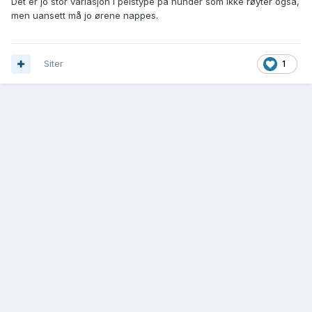
Det er jo stor variasjon i pelstype på hunder som ikke røyter også,
men uansett må jo ørene nappes.
Siter
1