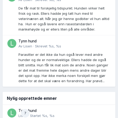
De får mat til forskjellig tidspunkt. Hunden virker helt
frisk og rask. Ellers hadde jeg tatt hun med til
veterinæren alt. Når jeg gir henne godbiter vil hun alltid
ha. Hun er også lavere enn rasestandarden i
mankehøyde og er ellers liten på alle områder.
Tynn hund
Av
Lisen
·
Skrevet
%s, %s
Parasitter er det ikke da hun også lever med andre
hunder og de er normalvektige. Ellers hadde de også
blitt smitta. Hun får lik mat som de andre. Noen ganger
er det mat fremme hele dagen mens andre dager blir
det spist opp. Har ikke merka noen forskjell men gjør
dette for at det skal være en forandring. Har prøvd...
Nylig opprettede emner
Tynn hund
7
Lisen
· Startet
%s, %s