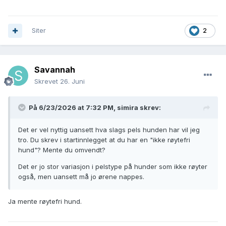
Siter
2
Savannah
Skrevet
26. Juni
På 6/23/2026 at 7:32 PM,
simira
skrev:
Det er vel nyttig uansett hva slags pels hunden har vil jeg
tro. Du skrev i startinnlegget at du har en "ikke røytefri
hund"? Mente du omvendt?
Det er jo stor variasjon i pelstype på hunder som ikke røyter
også, men uansett må jo ørene nappes.
Ja mente røytefri hund.