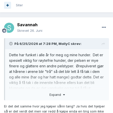
Siter
Savannah
Skrevet
26. Juni
På 6/25/2026 at 7:28 PM,
MollyC
skrev:
Dette har funket i alle år for meg og mine hunder. Det er
spesielt viktig for røytefrie hunder, der pelsen er mye
finere og glattere enn andre pelstyper. Ørepulveret gjør
at hårene i ørene blir "trå" så det blir lett å få tak i dem
og alle mine (har og har hatt mange) godtar dette. Det er
viktig å få tak i de innerste hårene ellers kan det bli
klumpete og da er det vanskelig og tar tid å få ut.
Expand
Det er aldri feil å bruke hjelpemidler som er helt ufarlig
og gjør jobben lettere. Mindre plagsomt for hunden.
Er det det samme hvor jeg kjøper sånn tang? Ja hvis det hjelper
så er det verdt det men var redd å kjøpe enda en ting som ikke