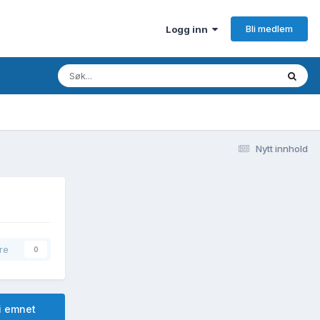
Bli medlem
Logg inn
Nytt innhold
re
0
i emnet