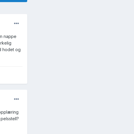
kan nappe
irkelig
ed hodet og
opplæring
pelsstell?