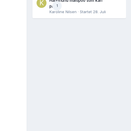
Hannhund maltipoo som kan
1
parres
Karoline Nilsen
· Startet
28. Juli