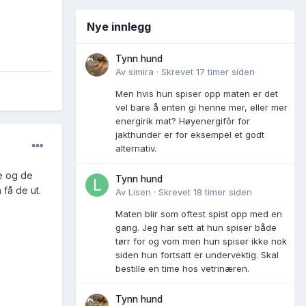
Nye innlegg
Tynn hund
Av
simira
·
Skrevet
17 timer siden
Men hvis hun spiser opp maten er det
vel bare å enten gi henne mer, eller mer
energirik mat? Høyenergifôr for
jakthunder er for eksempel et godt
alternativ.
ne og de
Tynn hund
 få de ut.
Av
Lisen
·
Skrevet
18 timer siden
Maten blir som oftest spist opp med en
gang. Jeg har sett at hun spiser både
tørr for og vom men hun spiser ikke nok
siden hun fortsatt er undervektig. Skal
bestille en time hos vetrinæren.
Tynn hund