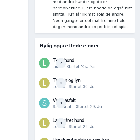
med andre hunder og de er
normalvektige. Ellers hadde de også blitt
smitta. Hun får lik mat som de andre.
Noen ganger er det mat fremme hele
dagen mens andre dager blir det spist...
Nylig opprettede emner
Tynn hund
7
Lisen
· Startet
%s, %s
Torden og lyn
3
Lovise
· Startet
30. Juli
Varm asfalt
1
Savannah
· Startet
29. Juli
Langhåret hund
1
Lovise
· Startet
29. Juli